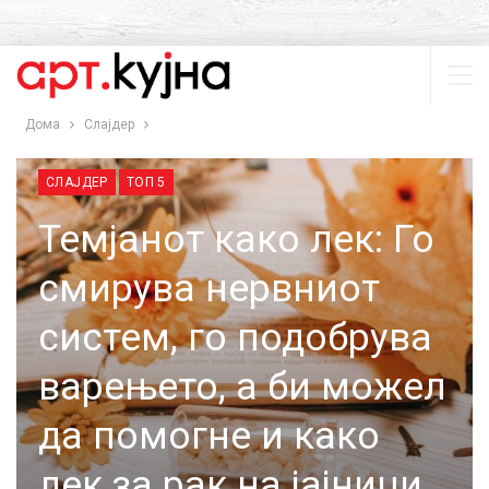
Дома
Слајдер
СЛАЈДЕР
ТОП 5
Темјанот како лек: Го
смирува нервниот
систем, го подобрува
варењето, а би можел
да помогне и како
лек за рак на јајници