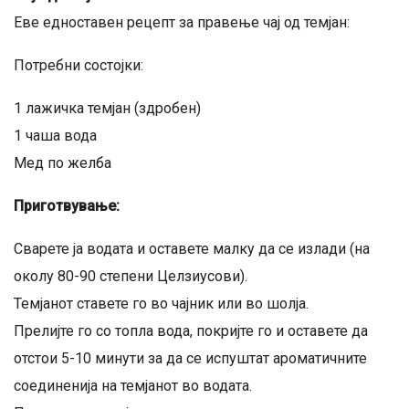
Еве едноставен рецепт за правење чај од темјан:
Потребни состојки:
1 лажичка темјан (здробен)
1 чаша вода
Мед по желба
Приготвување:
Сварете ја водата и оставете малку да се излади (на
околу 80-90 степени Целзиусови).
Темјанот ставете го во чајник или во шолја.
Прелијте го со топла вода, покријте го и оставете да
отстои 5-10 минути за да се испуштат ароматичните
соединенија на темјанот во водата.