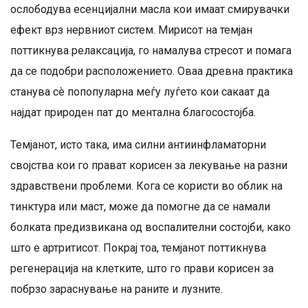
ослободува есенцијални масла кои имаат смирувачки
ефект врз нервниот систем. Мирисот на темјан
поттикнува релаксација, го намалува стресот и помага
да се подобри расположението. Оваа древна практика
станува сè попопуларна меѓу луѓето кои сакаат да
најдат природен пат до ментална благосостојба.
Темјанот, исто така, има силни антиинфламаторни
својства кои го прават корисен за лекување на разни
здравствени проблеми. Кога се користи во облик на
тинктура или маст, може да помогне да се намали
болката предизвикана од воспалителни состојби, како
што е артритисот. Покрај тоа, темјанот поттикнува
регенерација на клетките, што го прави корисен за
побрзо зараснување на раните и лузните.