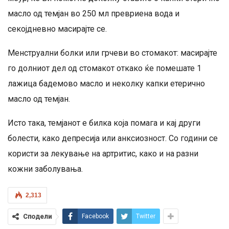
масло од темјан во 250 мл превриена вода и
секојдневно масирајте се.
Менструални болки или грчеви во стомакот: масирајте
го долниот дел од стомакот откако ќе помешате 1
лажица бадемово масло и неколку капки етерично
масло од темјан.
Исто така, темјанот е билка која помага и кај други
болести, како депресија или анксиозност. Со години се
користи за лекување на артритис, како и на разни
кожни заболувања.
2,313
Сподели
Facebook
Twitter