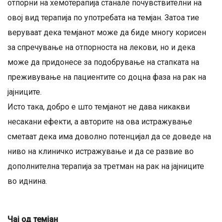
отпорни на хемотерапија станале почувствителни на
овој вид терапија по употребата на темјан. Затоа тие
веруваат дека темјанот може да биде многу корисен
за спречување на отпорноста на лекови, но и дека
може да придонесе за подобрување на стапката на
преживување на пациентите со доцна фаза на рак на
јајниците.
Исто така, добро е што темјанот не дава никакви
несакани ефекти, а авторите на ова истражување
сметаат дека има доволно потенцијал да се доведе на
ниво на клиничко истражување и да се развие во
дополнителна терапија за третман на рак на јајниците
во иднина.
Чај од темјан