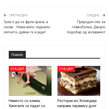
ПРЕТХОДНО
СЛЕДНО
Грев е да се фрла храна, а
Природен лек за
сепак… Нема веќе, паднало
главоболка: Двојно
лепчето, дувни го и јади!
подобар од аспиринот
Повеќе
СЛАЈДЕР
СЛАЈДЕР
Наместо со клима,
Ресторан во Холандија
Кинезите се ладат со
направи тирамису долг