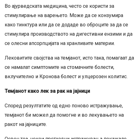
Во ајурведската медицина, често се користи за
стимулирање на варењето. Може да се конзумира
како тинктура или да се додаде во оброците за да се
стимулира производството на дигестивни ензими и да
се олесни апсорпцијата на хранливите материи.
Лековитите својства на темјанот, исто така, помагаат да
се намалат симптомите на стомачните болести,
вклучително и Кронова болест и улцерозен колитис.
Темјанот како лек за рак на јајници
Според резултатите од едно поново истражување,
темјанот би можел да помогне и во лекувањето на
ракот на јајниците.
Освен тоа, некои претходни истражувања покажале