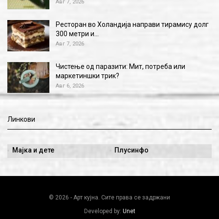
Авг 7, 2026
Ресторан во Холандија направи тирамису долг
300 метри и…
Авг 7, 2026
Чистење од паразити: Мит, потреба или
маркетиншки трик?
Авг 6, 2026
Линкови
Мајка и дете
Плусинфо
© 2026 - Арт кујна. Сите права се задржани
Developed by:
Unet