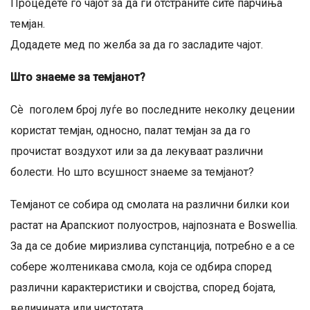
Процедете го чајот за да ги отстраните сите парчиња
темјан.
Додадете мед по желба за да го засладите чајот.
Што знаеме за темјанот?
Сѐ поголем број луѓе во последните неколку децении
користат темјан, односно, палат темјан за да го
прочистат воздухот или за да лекуваат различни
болести. Но што всушност знаеме за темјанот?
Темјанот се собира од смолата на различни билки кои
растат на Арапскиот полуостров, најпозната е Boswellia.
За да се добие миризлива супстанција, потребно е а се
собере жолтеникава смола, која се одбира според
различни карактеристики и својства, според бојата,
величината или чистотата.