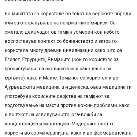
Во минатото го користеле во текот на верските обреди
или за отстранување на непријатните мириси. Се
сметало дека чадот од темјан усмерен кон небото
воспоставува контакт со боженството и затоа го
користеле многу древни цивилизации како што се
Египет, Етрурците, Римјаните (кои го користеле за
прочистување на околината или како данок за
мртвите), како и Маите. Темјанот се користел и во
Ајурведската медицина, а и денеска, оваа медицина ги
употребува корисните својства на темјанот за
подготвување на масти против кожни проблеми, како
и во текот на изведувањето јога-вежби за
концентрација и медитација. Модерниот свет го
користи во ароматерапијата, како и во фармацевтската