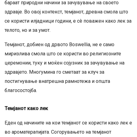
бараат природни начини за зачувување на своето
здравје. Во овој контекст, темјанот, древна смола што
се користи илјадници години, е сè поважен како лек за
телото, но и за умот.
Темјанот, добиен од дрвото Boswellia, не е само
миризлива смола што се користи во религиозните
церемонии, туку и моќен сојузник за зачувување на
здравјето. Многумина го сметаат за клуч за
постигнување внатрешна рамнотежа и општа
благосостојба.
Темјанот како лек
Еден од начините на кои темјанот се користи како лек е
во ароматерапијата. Согорувањето на темјанот