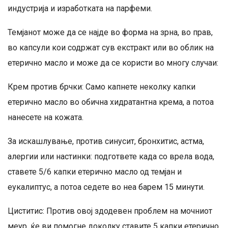
индустрија и изработката на парфеми.
Темјанот може да се најде во форма на зрна, во прав,
во капсули кои содржат сув екстракт или во облик на
етерично масло и може да се користи во многу случаи:
Крем против брчки: Само капнете неколку капки
етерично масло во обична хидратантна крема, а потоа
нанесете на кожата.
За искашлување, против синусит, бронхитис, астма,
алергии или настинки: подгответе када со врела вода,
ставете 5/6 капки етерично масло од темјан и
еукалиптус, а потоа седете во неа барем 15 минути.
Циститис: Против овој здодевен проблем на мочниот
меур, ќе ви помогне доколку ставите 5 капки етерично