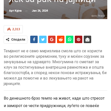
Јан 26, 2024
Арт Кујна
Фото: Pexels
2,313
Сподели
Темјанот не е само миризлива смола што се користи
во религиозните церемонии, туку и моќен сојузник за
зачувување на здравјето. Многумина го сметаат за
клуч за постигнување внатрешна рамнотежа и општа
благосостојба, а според некои понови истражувања, би
можел да помогне и во лекувањето на ракот на
јајниците.
Во денешното брзо темпо на живот, каде што стресот
и заморот се чести придружници, луѓето се повеќе