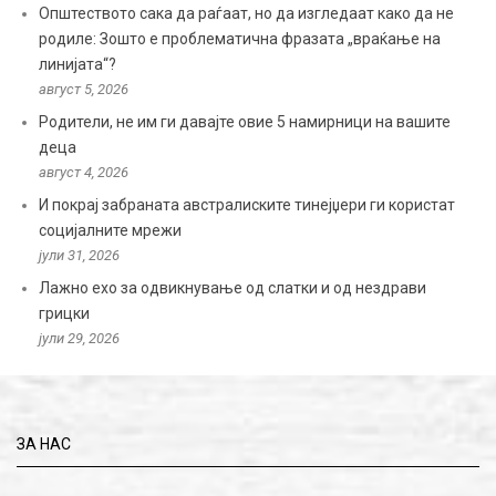
Општеството сака да раѓаат, но да изгледаат како да не
родиле: Зошто е проблематична фразата „враќање на
линијата“?
август 5, 2026
Родители, не им ги давајте овие 5 намирници на вашите
деца
август 4, 2026
И покрај забраната австралиските тинејџери ги користат
социјалните мрежи
јули 31, 2026
Лажно ехо за одвикнување од слатки и од нездрави
грицки
јули 29, 2026
ЗА НАС