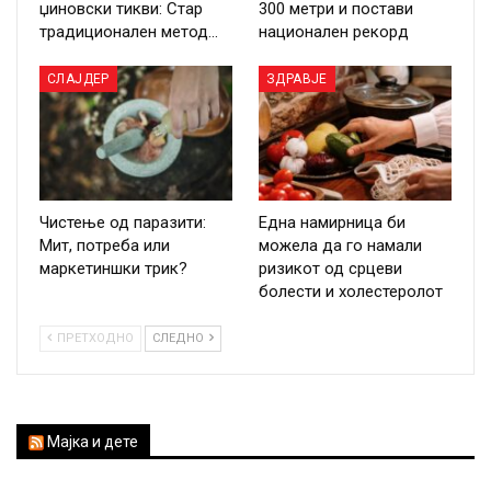
џиновски тикви: Стар
300 метри и постави
традиционален метод…
национален рекорд
СЛАЈДЕР
ЗДРАВЈЕ
Чистење од паразити:
Една намирница би
Мит, потреба или
можела да го намали
маркетиншки трик?
ризикот од срцеви
болести и холестеролот
ПРЕТХОДНО
СЛЕДНО
Мајка и дете