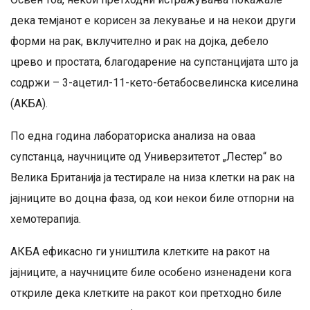
дека темјанот е корисен за лекување и на некои други
форми на рак, вклучително и рак на дојка, дебело
црево и простата, благодарение на супстанцијата што ја
содржи – 3-ацетил-11-кето-бетабосвелинска киселина
(AKБA).
По една година лабораториска анализа на оваа
супстанца, научниците од Универзитетот „Лестер“ во
Велика Британија ја тестирале на низа клетки на рак на
јајниците во доцна фаза, од кои некои биле отпорни на
хемотерапија.
АКБА ефикасно ги уништила клетките на ракот на
јајниците, а научниците биле особено изненадени кога
откриле дека клетките на ракот кои претходно биле