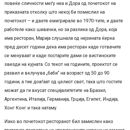
повеќе сличности меѓу неа и Дора од почетокот на
приказната отколку што некој би помислил на
почетокот – и двете емигрирале во 1970-тите, и двете
работеле како шивачки, но за разлика од Дора, која
има ресторан, Марија слушнала од нејзината ќерка
пред десет години дека има ресторан каде готвачите
се менуваат и каде постарите дами се вистинските
ѕвезди на кујната. Со текот на годините, проектот се
развил и вклучува „баби“ на возраст од 50 до 90
години, а тие доаѓаат од целиот свет, така што гостите
можат да ги вкусат специјалитетите на Бразил,
Аргентина, Италија, Германија, Грција, Египет, Индија,
Хонг Конг и така натаму.
Иако во почетокот ресторанот бил замислен како