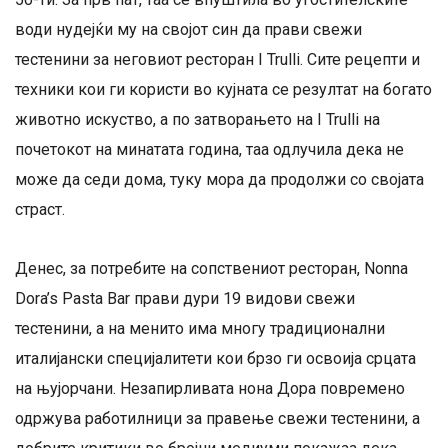
води нудејќи му на својот син да прави свежи
тестенини за неговиот ресторан I Trulli. Сите рецепти и
техники кои ги користи во кујната се резултат на богато
животно искуство, а по затворањето на I Trulli на
почетокот на минатата година, таа одлучила дека не
може да седи дома, туку мора да продолжи со својата
страст.
Денес, за потребите на сопствениот ресторан, Nonna
Dora’s Pasta Bar прави дури 19 видови свежи
тестенини, а на менито има многу традиционални
италијански специјалитети кои брзо ги освоија срцата
на њујорчани. Незапирливата нона Дора повремено
одржува работилници за правење свежи тестенини, а