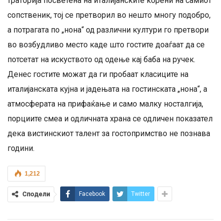
траторија посветена на италијанските корени на самиот
сопственик, тој се претворил во нешто многу подобро,
а потрагата по „нона“ од различни култури го претвори
во возбудливо место каде што гостите доаѓаат да се
потсетат на искуството од одење кај баба на ручек.
Денес гостите можат да ги пробаат класиците на
италијанската кујна и јадењата на гостинската „нона“, а
атмосферата на прифаќање и само малку носталгија,
порциите смеа и одличната храна се одличен показател
дека вистинскиот талент за гостопримство не познава
години.
1,212
Сподели
Facebook
Twitter