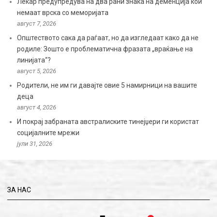
Лекар предупредува на два рани знака на деменција кои
немаат врска со меморијата
август 7, 2026
Општеството сака да раѓаат, но да изгледаат како да не
родиле: Зошто е проблематична фразата „враќање на
линијата“?
август 5, 2026
Родители, не им ги давајте овие 5 намирници на вашите
деца
август 4, 2026
И покрај забраната австралиските тинејџери ги користат
социјалните мрежи
јули 31, 2026
ЗА НАС