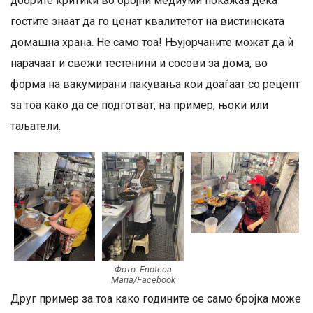
добрите критики во бројни медиуми покажаа дека
гостите знаат да го ценат квалитетот на вистинската
домашна храна. Не само тоа! Њујорчаните можат да ѝ
нарачаат и свежи тестенини и сосови за дома, во
форма на вакумирани пакувања кои доаѓаат со рецепт
за тоа како да се подготват, на пример, њоки или
таљатели.
Фото: Enoteca
Maria/Facebook
Друг пример за тоа како годините се само бројка може