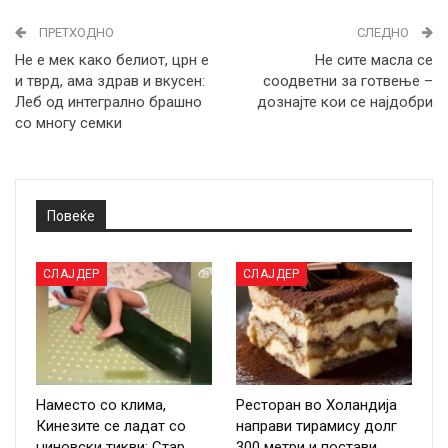
ПРЕТХОДНО
СЛЕДНО
Не е мек како белиот, црн е
Не сите масла се
и тврд, ама здрав и вкусен:
соодветни за готвење –
Леб од интегрално брашно
дознајте кои се најдобри
со многу семки
Повеќе
СЛАЈДЕР
СЛАЈДЕР
Наместо со клима,
Ресторан во Холандија
Кинезите се ладат со
направи тирамису долг
џиновски тикви: Стар
300 метри и постави