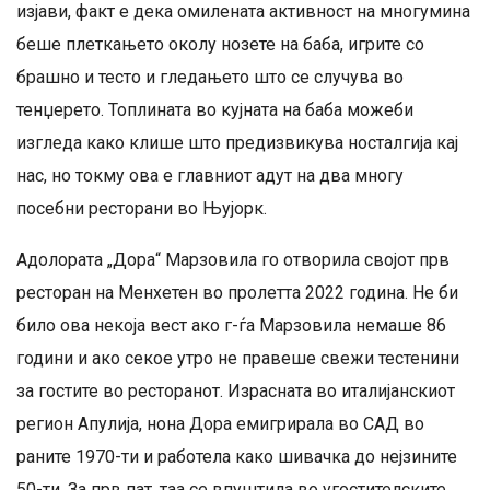
изјави, факт е дека омилената активност на многумина
беше плеткањето околу нозете на баба, игрите со
брашно и тесто и гледањето што се случува во
тенџерето. Топлината во кујната на баба можеби
изгледа како клише што предизвикува носталгија кај
нас, но токму ова е главниот адут на два многу
посебни ресторани во Њујорк.
Адолората „Дора“ Марзовила го отворила својот прв
ресторан на Менхетен во пролетта 2022 година. Не би
било ова некоја вест ако г-ѓа Марзовила немаше 86
години и ако секое утро не правеше свежи тестенини
за гостите во ресторанот. Израсната во италијанскиот
регион Апулија, нона Дора емигрирала во САД во
раните 1970-ти и работела како шивачка до нејзините
50-ти. За прв пат, таа се впуштила во угостителските