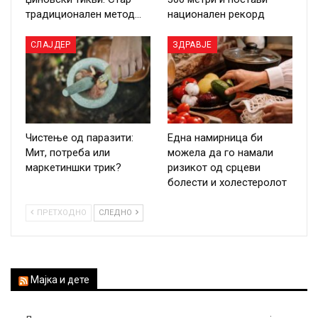
традиционален метод…
национален рекорд
СЛАЈДЕР
ЗДРАВЈЕ
Чистење од паразити:
Една намирница би
Мит, потреба или
можела да го намали
маркетиншки трик?
ризикот од срцеви
болести и холестеролот
ПРЕТХОДНО
СЛЕДНО
Мајка и дете