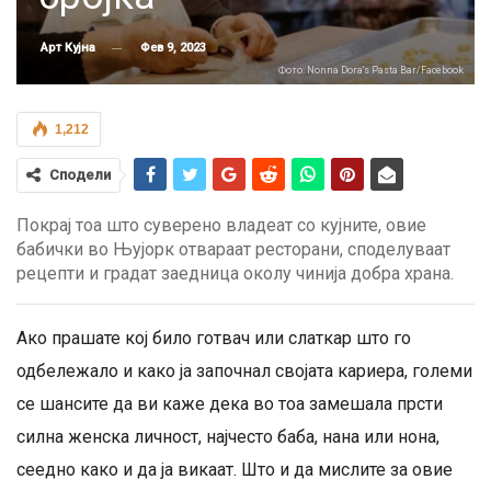
Фев 9, 2023
Арт Кујна
Фото: Nonna Dora‘s Pasta Bar/Facebook
1,212
Сподели
Покрај тоа што суверено владеат со кујните, овие
бабички во Њујорк отвараат ресторани, споделуваат
рецепти и градат заедница околу чинија добра храна.
Ако прашате кој било готвач или слаткар што го
одбележало и како ја започнал својата кариера, големи
се шансите да ви каже дека во тоа замешала прсти
силна женска личност, најчесто баба, нана или нона,
сеедно како и да ја викаат. Што и да мислите за овие