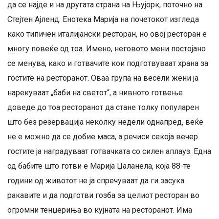
да се најде и на другата страна на Њујорк, поточно на
Стејтен Ајленд. Енотека Марија на почетокот изгледа
како типичен италијански ресторан, но овој ресторан е
многу повеќе од тоа. Имено, неговото мени постојано
се менува, како и готвачите кои подготвуваат храна за
гостите на ресторанот. Оваа група на весели жени ја
нарекуваат „баби на светот“, а нивното готвење
доведе до тоа ресторанот да стане толку популарен
што без резервација неколку недели однапред, веќе
не е можно да се добие маса, а речиси секоја вечер
гостите ја наградуваат готвачката со силен аплауз. Една
од бабите што готви е Марија Џаланела, која 88-те
години од животот не ја спречуваат да ги засука
ракавите и да подготви гозба за целиот ресторан во
огромни тенџериња во кујната на ресторанот. Има