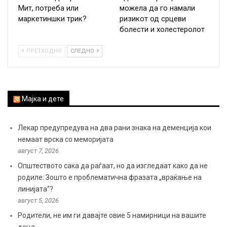
Мит, потреба или
можела да го намали
маркетиншки трик?
ризикот од срцеви
болести и холестеролот
ПРЕТХОДНО
СЛЕДНО
Мајка и дете
Лекар предупредува на два рани знака на деменција кои
немаат врска со меморијата
август 7, 2026
Општеството сака да раѓаат, но да изгледаат како да не
родиле: Зошто е проблематична фразата „враќање на
линијата“?
август 5, 2026
Родители, не им ги давајте овие 5 намирници на вашите
деца