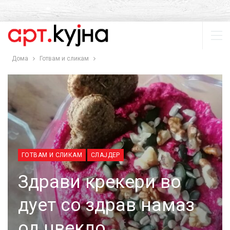
Дома
Готвам и сликам
ГОТВАМ И СЛИКАМ
СЛАЈДЕР
Здрави крекери во
дует со здрав намаз
од цвекло