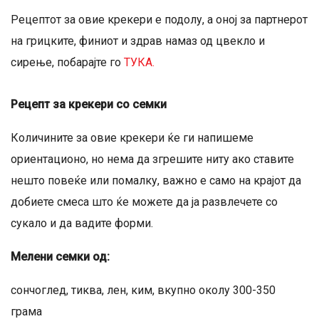
Рецептот за овие крекери е подолу, а оној за партнерот
на грицките, финиот и здрав намаз од цвекло и
сирење, побарајте го
ТУКА.
Рецепт за крекери со семки
Количините за овие крекери ќе ги напишеме
ориентационо, но нема да згрешите ниту ако ставите
нешто повеќе или помалку, важно е само на крајот да
добиете смеса што ќе можете да ја развлечете со
сукало и да вадите форми.
Мелени семки од:
сончоглед, тиква, лен, ким, вкупно околу 300-350
грама