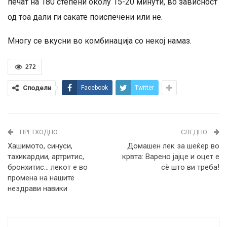
печат на 180 степени околу 15-20 минути, во зависност
од тоа дали ги сакате поиспечени или не.
Многу се вкусни во комбинација со некој намаз.
272
Сподели
Facebook
Twitter
ПРЕТХОДНО
СЛЕДНО
Хашимото, синуси,
Домашен лек за шеќер во
тахикардии, артритис,
крвта: Варено јајце и оцет е
бронхитис… лекот е во
сѐ што ви треба!
промена на нашите
нездрави навики