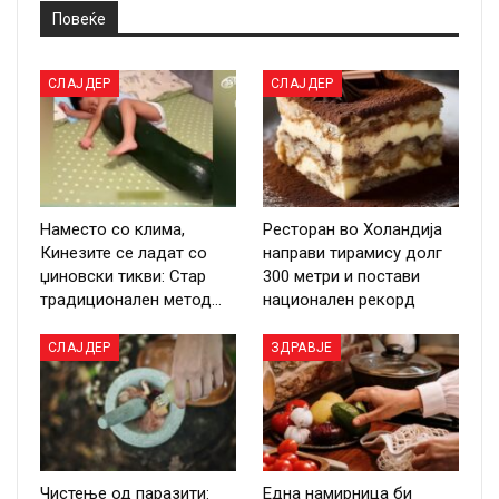
Повеќе
СЛАЈДЕР
СЛАЈДЕР
Наместо со клима,
Ресторан во Холандија
Кинезите се ладат со
направи тирамису долг
џиновски тикви: Стар
300 метри и постави
традиционален метод…
национален рекорд
СЛАЈДЕР
ЗДРАВЈЕ
Чистење од паразити:
Една намирница би