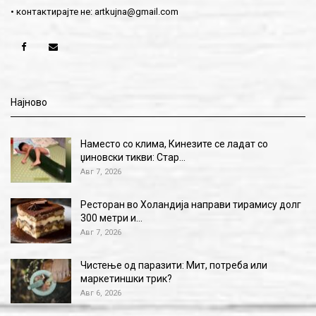
• контактирајте не:
artkujna@gmail.com
Најново
Наместо со клима, Кинезите се ладат со
џиновски тикви: Стар…
Авг 7, 2026
Ресторан во Холандија направи тирамису долг
300 метри и…
Авг 7, 2026
Чистење од паразити: Мит, потреба или
маркетиншки трик?
Авг 6, 2026