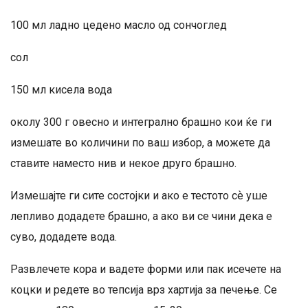
100 мл ладно цедено масло од сончоглед
сол
150 мл кисела вода
околу 300 г овесно и интегрално брашно кои ќе ги
измешате во количини по ваш избор, а можете да
ставите наместо нив и некое друго брашно.
Измешајте ги сите состојки и ако е тестото сѐ уше
лепливо додадете брашно, а ако ви се чини дека е
суво, додадете вода.
Развлечете кора и вадете форми или пак исечете на
коцки и редете во тепсија врз хартија за печење. Се