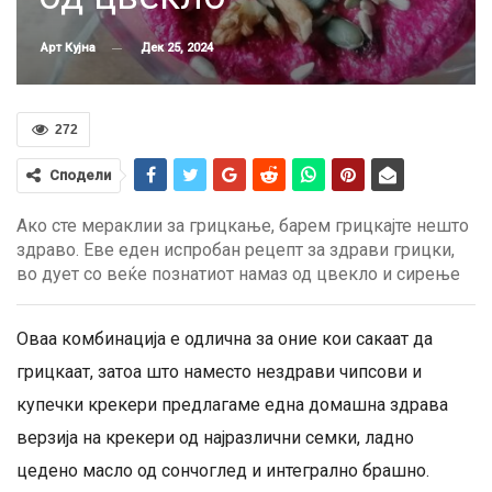
Дек 25, 2024
Арт Кујна
272
Сподели
Ако сте мераклии за грицкање, барем грицкајте нешто
здраво. Еве еден испробан рецепт за здрави грицки,
во дует со веќе познатиот намаз од цвекло и сирење
Оваа комбинација е одлична за оние кои сакаат да
грицкаат, затоа што наместо нездрави чипсови и
купечки крекери предлагаме една домашна здрава
верзија на крекери од најразлични семки, ладно
цедено масло од сончоглед и интегрално брашно.