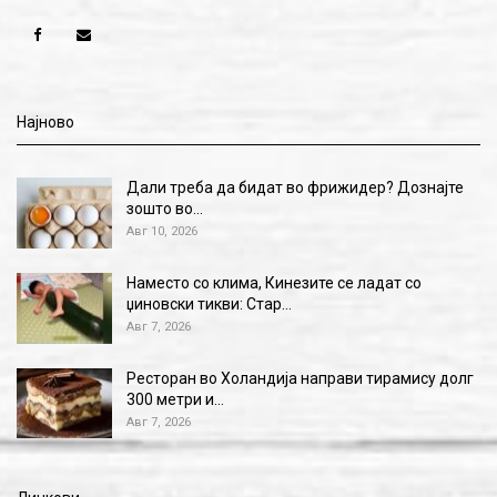
Најново
Дали треба да бидат во фрижидер? Дознајте
зошто во…
Авг 10, 2026
Наместо со клима, Кинезите се ладат со
џиновски тикви: Стар…
Авг 7, 2026
Ресторан во Холандија направи тирамису долг
300 метри и…
Авг 7, 2026