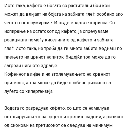
Исто така, кафето е богато со растителни бои кои
можат да влијаат на бојата на забната глеѓ, особено ако
често го консумираме. И овде водата е корисна. Со
испирање на остатокот од кафето, ја спречуваме
реакцијата помеѓу киселините од кафето и забната
глеѓ. Исто така, не треба да ги миете забите веднаш по
пиењето на црниот напиток, бидејќи тоа може да го
загрози нивното здравје.
Кофеинот влијае и на зголемувањето на крвниот
притисок, а тоа може да биде особено ризично за
луѓето со хипертензија.
Водата го разредува кафето, со што се намалува
оптоварувањето на срцето и крвните садови, а ризикот
од скокови на притисокот се сведува на минимум.