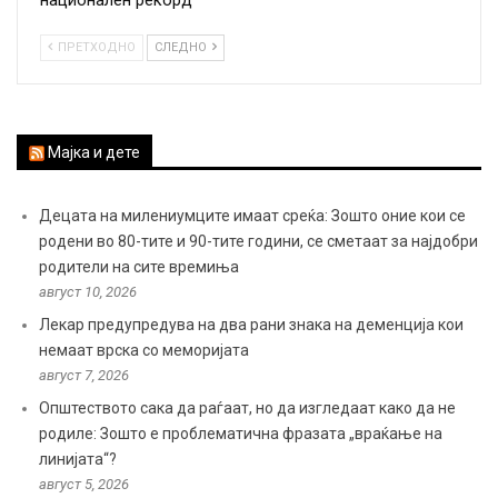
национален рекорд
ПРЕТХОДНО
СЛЕДНО
Мајка и дете
Децата на милениумците имаат среќа: Зошто оние кои се
родени во 80-тите и 90-тите години, се сметаат за најдобри
родители на сите времиња
август 10, 2026
Лекар предупредува на два рани знака на деменција кои
немаат врска со меморијата
август 7, 2026
Општеството сака да раѓаат, но да изгледаат како да не
родиле: Зошто е проблематична фразата „враќање на
линијата“?
август 5, 2026