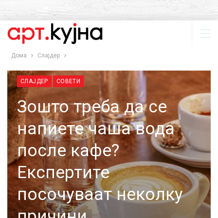
Дома
Слајдер
СЛАЈДЕР
СОВЕТИ
Зошто треба да се
напиете чаша вода
после кафе?
Експертите
посочуваат неколку
причини