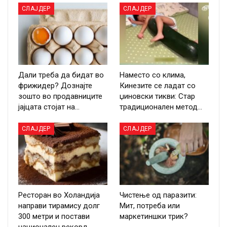
СЛАЈДЕР
СЛАЈДЕР
Дали треба да бидат во
Наместо со клима,
фрижидер? Дознајте
Кинезите се ладат со
зошто во продавниците
џиновски тикви: Стар
јајцата стојат на…
традиционален метод…
СЛАЈДЕР
СЛАЈДЕР
Ресторан во Холандија
Чистење од паразити:
направи тирамису долг
Мит, потреба или
300 метри и постави
маркетиншки трик?