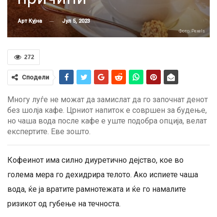
Јул 5, 2023
Арт Кујна
Фото: Pexels
272
Сподели
Многу луѓе не можат да замислат да го започнат денот
без шолја кафе. Црниот напиток е совршен за будење,
но чаша вода после кафе е уште подобра опција, велат
експертите. Еве зошто.
Кофеинот има силно диуретично дејство, кое во
голема мера го дехидрира телото. Ако испиете чаша
вода, ќе ја вратите рамнотежата и ќе го намалите
ризикот од губење на течноста.