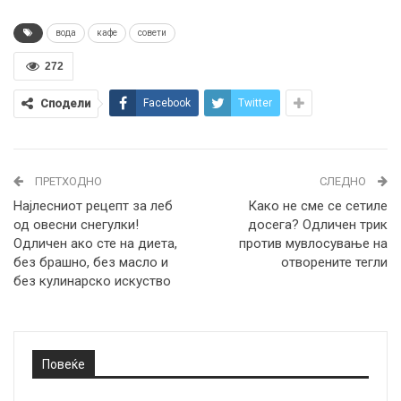
вода
кафе
совети
272
Сподели
Facebook
Twitter
ПРЕТХОДНО
СЛЕДНО
Најлесниот рецепт за леб
Како не сме се сетиле
од овесни снегулки!
досега? Одличен трик
Одличен ако сте на диета,
против мувлосување на
без брашно, без масло и
отворените тегли
без кулинарско искуство
Повеќе