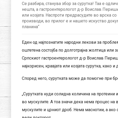
Се разбира, станува збор за сурутка! Таа е одлич
нешта, а гастроентерологот д-р Воислав Периши
или козјата. Наспроти предрасудите во врска со
производи, во прилог е и нашето искуство доку
планина“
Еден од најпознатите народни лекови за проблем
оштетена состојба по долготрајна жолтица или за
Српскиот гастроентерологот д-р Воислав Перишиќ 
најкорисен, кравјата или козјата сурутка, како и
Според него, сурутката може да помогне при бр
„Сурутката нуди солидна количина на протеини 
во мускулите. А тоа значи дека нема процес на 
мускулите и црниот дроб. Нема маснотии, а ако с
вели докторот.