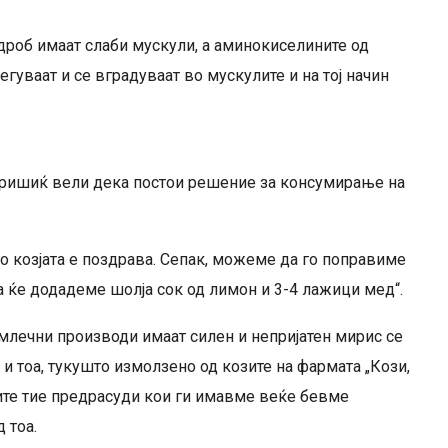
дроб имаат слаби мускули, а аминокиселините од
гуваат и се вградуваат во мускулите и на тој начин
еришиќ вели дека постои решение за консумирање на
 но козјата е поздрава. Сепак, можеме да го поправиме
а ќе додадеме шолја сок од лимон и 3-4 лажици мед“.
 млечни производи имаат силен и непријатен мирис се
и тоа, тукушто измолзено од козите на фармата „Кози,
ите тие предрасуди кои ги имавме веќе бевме
 тоа.