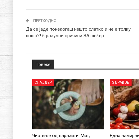
ПРЕТХОДНО
Да се јаде понекогаш нешто слатко и не е толку
лошо?! 6 разумни причини ЗА шеќер
Повеќе
СЛАЈДЕР
ЗДРАВЈЕ
Чистење од паразити: Мит,
Една намирн