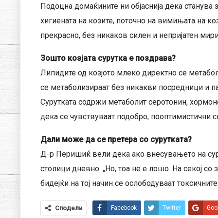
Подоцна домаќините ни објаснија дека станува 
хигиената на козите, поточно на вимињата на к
прекрасно, без никаков силен и непријатен мири
Зошто козјата сурутка е поздрава?
Липидите од козјото млеко директно се метабол
се метаболизираат без никакви посредници и па
Сурутката содржи метаболит серотонин, хормонот
дека се чувствуваат подобро, пооптимистични 
Дали може да се претера со сурутката?
Д-р Перишиќ вели дека ако внесувањето на суру
столици дневно. „Но, тоа не е лошо. На секој с
бидејќи на тој начин се ослободуваат токсичните
Сподели
Facebook
Twitter
Goo