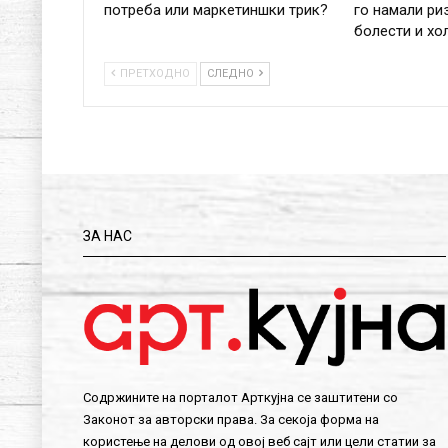
потреба или маркетиншки трик?
го намали ри
болести и хо
ПРЕТХОДНО
СЛЕДНО
ЗА НАС
Содржините на порталот Арткујна се заштитени со
Законот за авторски права. За секоја форма на
користење на делови од овој веб сајт или цели статии за