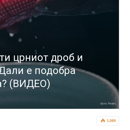
ти црниот дроб и
 Дали е подобра
а? (ВИДЕО)
Фото: Pexels
1,089