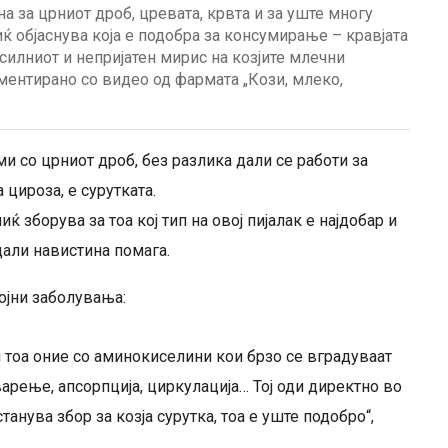
на за црниот дроб, цревата, крвта и за уште многу
ќ објаснува која е подобра за консумирање – кравјата
 силниот и непријатен мирис на козјите млечни
ментирано со видео од фармата „Кози, млеко,
и со црниот дроб, без разлика дали се работи за
 цироза, е сурутката.
зборува за тоа кој тип на овој пијалак е најдобар и
 дали навистина помага.
ојни заболувања:
и тоа оние со аминокиселини кои брзо се вградуваат
варење, апсорпција, циркулација… Тој оди директно во
танува збор за козја сурутка, тоа е уште подобро“,