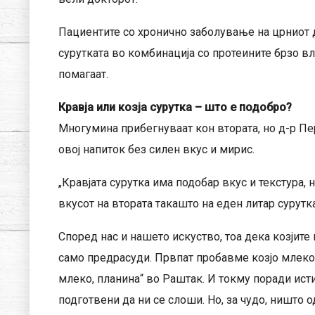
Пациентите со хронично заболување на црниот 
сурутката во комбинација со протеините брзо вле
помагаат.
Кравја или козја сурутка – што е подобро?
Многумина прибегнуваат кон втората, но д-р П
овој напиток без силен вкус и мирис.
„Кравјата сурутка има подобар вкус и текстура,
вкусот на втората такашто на еден литар сурутк
Според нас и нашето искуство, тоа дека козјите
само предрасуди. Првпат пробавме козјо млеко 
млеко, планина“ во Раштак. И токму поради ист
подготвени да ни се слоши. Но, за чудо, ништо од