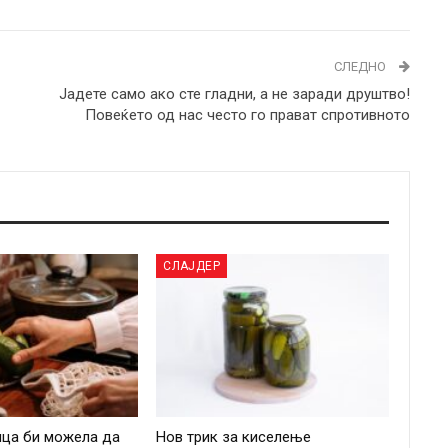
СЛЕДНО
Јадете само ако сте гладни, а не заради друштво!
Повеќето од нас често го прават спротивното
СЛАЈДЕР
ица би можела да
Нов трик за киселење