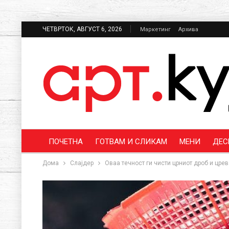
ЧЕТВРТОК, АВГУСТ 6, 2026
Маркетинг
Архива
ПОЧЕТНА
ГОТВАМ И СЛИКАМ
МЕНИ
ДЕС
Дома
Слајдер
Оваа течност ги чисти црниот дроб и црев