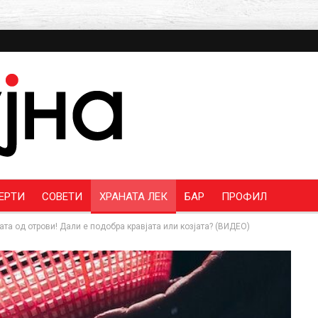
ЕРТИ
СОВЕТИ
ХРАНАТА ЛЕК
БАР
ПРОФИЛ
ата од отрови! Дали е подобра кравјата или козјата? (ВИДЕО)