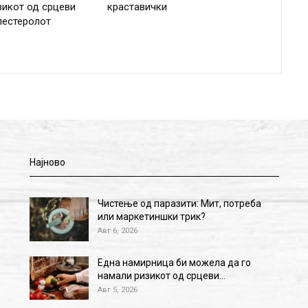
зикот од срцеви
краставички
лестеролот
Најново
Чистење од паразити: Мит, потреба
или маркетиншки трик?
Авг 6, 2026
Една намирница би можела да го
намали ризикот од срцеви…
Авг 5, 2026