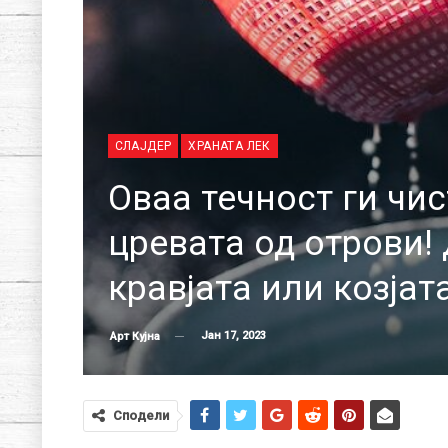
СЛАЈДЕР
ХРАНАТА ЛЕК
Оваа течност ги чис
цревата од отрови!
кравјата или козјат
Јан 17, 2023
Арт Кујна
Сподели