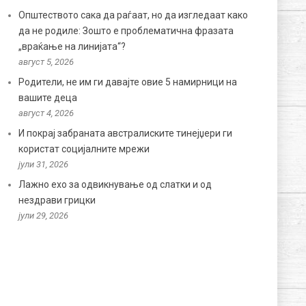
Општеството сака да раѓаат, но да изгледаат како
да не родиле: Зошто е проблематична фразата
„враќање на линијата“?
август 5, 2026
Родители, не им ги давајте овие 5 намирници на
вашите деца
август 4, 2026
И покрај забраната австралиските тинејџери ги
користат социјалните мрежи
јули 31, 2026
Лажно ехо за одвикнување од слатки и од
нездрави грицки
јули 29, 2026