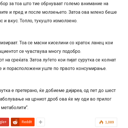
збор за тоа што тие обрнуваат големо внимание на
озите и пред и после молзењето. Затоа ова млеко беше
с и вкус. Топло, тукушто измолзено.
изираат. Тоа се масни киселини со краток ланец кои
циентот се чувствува многу подобро.
 на среќата. Затоа луѓето кои пијат сурутка се колнат
се и порасположени уште по првото консумирање.
тка е претерано, ќе добиеме дијареа, од пет до шест
о заболување на црниот дроб ова ќе му оди во прилог
 метаболити“.
gle+
ReddIt
1,089