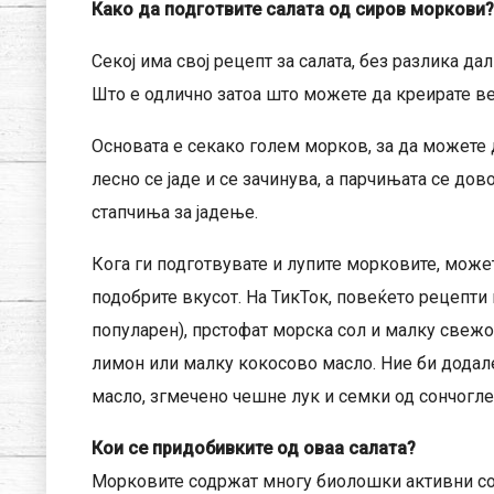
Како да подготвите салата од сиров моркови?
Секој има свој рецепт за салата, без разлика да
Што е одлично затоа што можете да креирате вер
Основата е секако голем морков, за да можете д
лесно се јаде и се зачинува, а парчињата се дов
стапчиња за јадење.
Кога ги подготвувате и лупите морковите, може
подобрите вкусот. На ТикТок, повеќето рецепти 
популарен), прстофат морска сол и малку свежо
лимон или малку кокосово масло. Ние би додал
масло, згмечено чешне лук и семки од сончогле
Кои се придобивките од оваа салата?
Морковите содржат многу биолошки активни сое