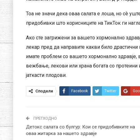
Тоа не значи дека оваа салата е лоша, но сè уш
придобивки што корисниците на ТикТок ги нагла
Ако сте загрижени за вашето хормонално здравј
лекар пред да направите какви било драстични
имате проблем со вашето хормонално здравје, 
вежбање, лекови или храна богата со протеини и 
јаткасти плодови.
Сподели
Facebook
Twitter
Goo
ПРЕТХОДНО
Детокс салата со булгур: Кои се придобивките на
оваа житарка за нашето здравје