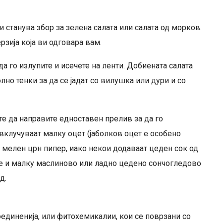
ли станува збор за зелена салата или салата од морков.
зија која ви одговара вам.
а го излупите и исечете на ленти. Добиената салата
олно тенки за да се јадат со вилушка или дури и со
те да направите едноставен прелив за да го
вклучуваат малку оцет (јаболков оцет е особено
 мелен црн пипер, иако некои додаваат цеден сок од
е и малку маслиново или ладно цедено сончогледово
д.
диненија, или фитохемикалии, кои се поврзани со