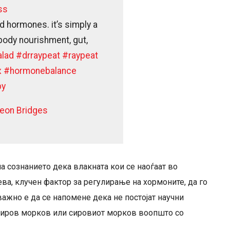
ss
nd hormones. it’s simply a
body nourishment, gut,
alad
#drraypeat
#raypeat
x
#hormonebalance
py
Leon Bridges
на сознанието дека влакната кои се наоѓаат во
а, клучен фактор за регулирање на хормоните, да го
важно е да се напомене дека не постојат научни
д сиров морков или сировиот морков воопшто со