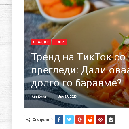
СЛАЈДЕР
ТОП 5
Тренд на TикТок со
прегледи: Дали ова
долго го баравме?
Јан 27, 2023
Арт Кујна
Сподели