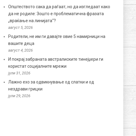
Општеството сака да раѓаат, но да изгледаат како
да не родиле: Зошто е проблематична фразата
„враќање на линијата“?
август 5, 2026
Родители, не им ги давајте овие 5 намирници на
вашите деца
август 4, 2026
И покрај забраната австралиските тинејџери ги
користат социјалните мрежи
јули 31, 2026
Лажно ехо за одвикнување од слатки и од
нездрави грицки
јули 29, 2026