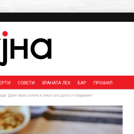
ЕРТИ
СОВЕТИ
ХРАНАТА ЛЕК
БАР
ПРОФИЛ
еди: Дали оваа салата е лекот што долго го баравме?