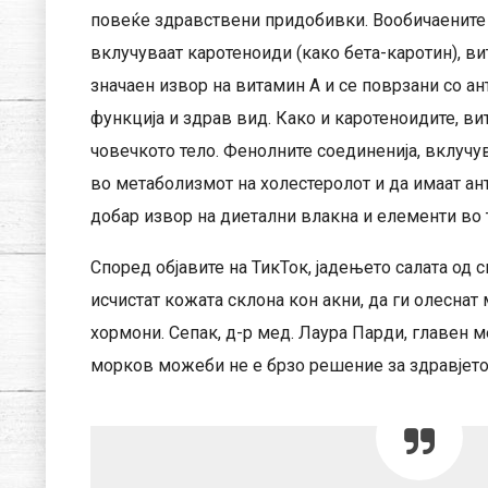
повеќе здравствени придобивки. Вообичаените
вклучуваат каротеноиди (како бета-каротин), в
значаен извор на витамин А и се поврзани со 
функција и здрав вид. Како и каротеноидите, ви
човечкото тело. Фенолните соединенија, вклучу
во метаболизмот на холестеролот и да имаат ан
добар извор на диетални влакна и елементи во 
Според објавите на ТикТок, јадењето салата од
исчистат кожата склона кон акни, да ги олеснат
хормони. Сепак, д-р мед. Лаура Парди, главен 
морков можеби не е брзо решение за здравјето 