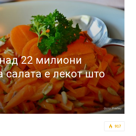
 над 22 милиони
а салата е лекот што
Фото: Pixabay
917