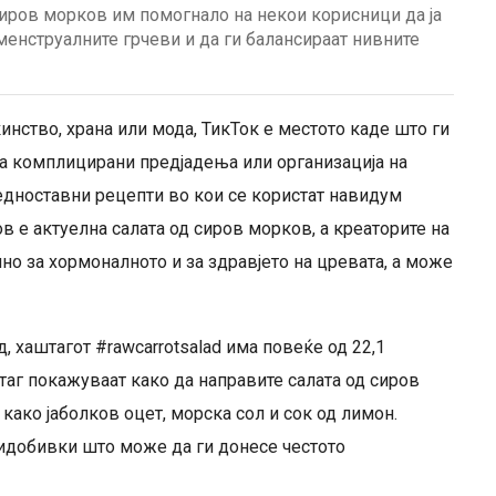
 сиров морков им помогнало на некои корисници да ја
 менструалните грчеви и да ги балансираат нивните
инство, храна или мода, ТикТок е местото каде што ги
а комплицирани предјадења или организација на
 едноставни рецепти во кои се користат навидум
в е актуелна салата од сиров морков, а креаторите на
но за хормоналното и за здравјето на цревата, а може
, хаштагот #rawcarrotsalad има повеќе од 22,1
таг покажуваат како да направите салата од сиров
како јаболков оцет, морска сол и сок од лимон.
придобивки што може да ги донесе честото