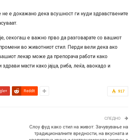
те не е докажано дека всушност ги нуди здравствените
суваат.
е, секогаш е важно прво да разговарате со вашиот
 промени во животниот стил. Перди вели дека ако
вашиот лекар може да препорача работи како
здрави масти како јајца, риба, леќа, авокадо и
gle+
ReddIt
917
СЛЕДНО
Слоу фуд како стил на живот: Зачувување на
традиционалните вредности, на вкусната и
квалитетна храна и гастрономското уживање