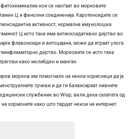
 фитохемикалии кои се наоѓаат во морковите
итамин Ц и фенолни соединенија. Каротеноидите се
антиоксидантна активност, нормална имунолошка
таминот Ц исто така има антиоксидативно дејство во
вајќи флавоноиди и антоцијани, може да играат улога
тиинфламаторно дејство. Морковите се исто така
трагови како молибден и манган.
 сиров морков им помогнало на некои корисници да ја
 менструалните грчеви и да ги балансираат нивните
медицински службеник во Wisp, вели дека салатата од
на хормоните како што тврдат некои на интернет.