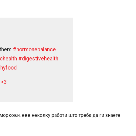
s
e them
#hormonebalance
ichealth
#digestivehealth
thyfood
 <3
моркови, еве неколку работи што треба да ги знаете