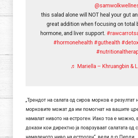
@samwolkwellne
this salad alone will NOT heal your gut a
great addition when focusing on total 
hormone, and liver support.
#rawcarrots
#hormonehealth
#guthealth
#deto
#nutritionalthera
♬ Mariella – Khruangbin & 
„Трендот на салата од сиров морков е резултат 
морковите можат да им помогнат на вашите црев
намалат нивото на естроген. Иако тоа е можно, 
докази кои директно ја поврзуваат салатата о
намаленото ниво на естроген“, вели д-р Перди.