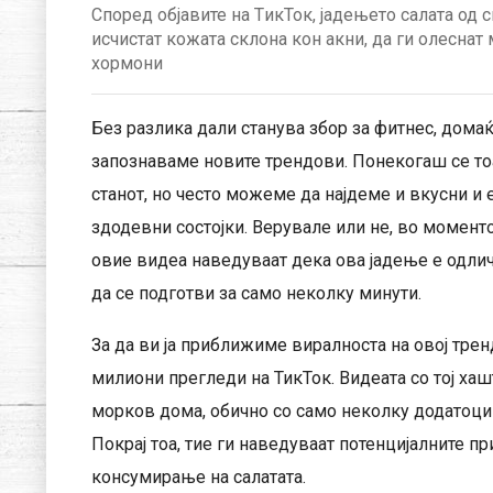
Според објавите на TикТок, јадењето салата од
исчистат кожата склона кон акни, да ги олеснат
хормони
Без разлика дали станува збор за фитнес, домаќ
запознаваме новите трендови. Понекогаш се то
станот, но често можеме да најдеме и вкусни и
здодевни состојки. Верувале или не, во моменто
овие видеа наведуваат дека ова јадење е одлич
да се подготви за само неколку минути.
За да ви ја приближиме виралноста на овој тренд
милиони прегледи на ТикТок. Видеата со тој хаш
морков дома, обично со само неколку додатоци 
Покрај тоа, тие ги наведуваат потенцијалните 
консумирање на салатата.