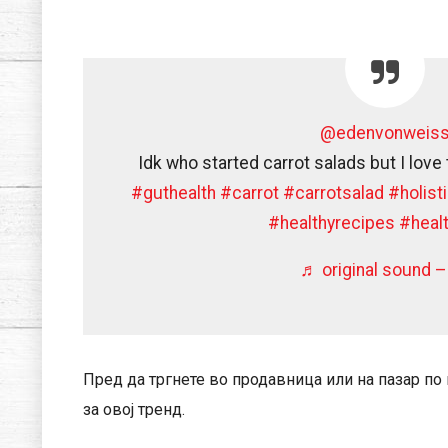
@edenvonweis
Idk who started carrot salads but I lov
#guthealth
#carrot
#carrotsalad
#holist
#healthyrecipes
#heal
♬ original sound –
Пред да тргнете во продавница или на пазар по 
за овој тренд.