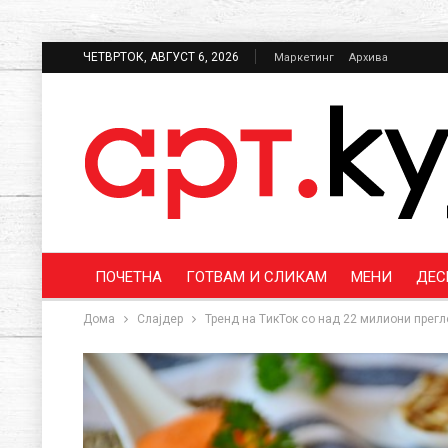
ЧЕТВРТОК, АВГУСТ 6, 2026
Маркетинг
Архива
ПОЧЕТНА
ГОТВАМ И СЛИКАМ
МЕНИ
ДЕС
Дома
Слајдер
Тренд на TикТок со над 22 милиони прегл