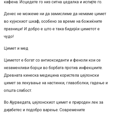
кафена. Исцедете го низ ситна цедалка и испијте го.
Денес не можеме ни да замислиме да немаме цимет
во кујнскиот шкаф, особено за време на божиќните
празници! И добро е што е така бидејќи циметот е
чудо!
Цимет и мед
Циметот е богат со антиоксиданти и феноли кои се
незаменливи борци во борбата против инфекциите.
Древната кинеска медицина користела цејлонски
цимет за лекување на настинки, главоболки, гадење и
општа слабост.
Во Ајурведата, цејлонскиот цимет е природен лек за
дијабетес и подобро варење. Современите