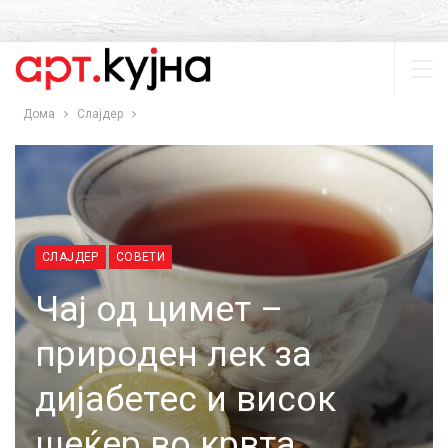
Дома
Слајдер
СЛАЈДЕР
СОВЕТИ
Чај од цимет –
природен лек за
дијабетес и висок
шеќер во крвта