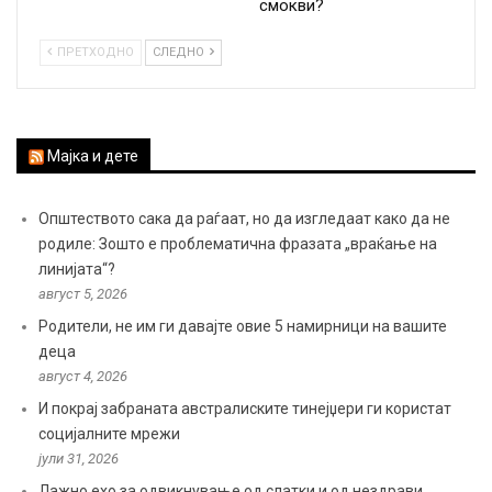
смокви?
ПРЕТХОДНО
СЛЕДНО
Мајка и дете
Општеството сака да раѓаат, но да изгледаат како да не
родиле: Зошто е проблематична фразата „враќање на
линијата“?
август 5, 2026
Родители, не им ги давајте овие 5 намирници на вашите
деца
август 4, 2026
И покрај забраната австралиските тинејџери ги користат
социјалните мрежи
јули 31, 2026
Лажно ехо за одвикнување од слатки и од нездрави