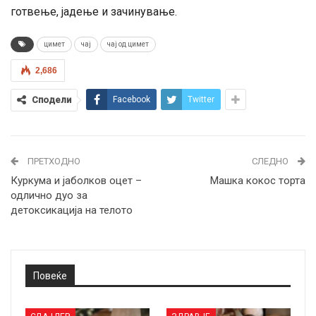
готвење, јадење и зачинување.
цимет
чај
чај од цимет
2,686
Сподели
Facebook
Twitter
ПРЕТХОДНО
СЛЕДНО
Куркума и јаболков оцет –
Машка кокос торта
одлично дуо за
детоксикација на телото
Повеќе