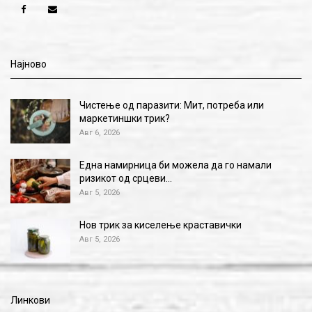
Најново
Чистење од паразити: Мит, потреба или
маркетиншки трик?
Авг 6, 2026
Една намирница би можела да го намали
ризикот од срцеви…
Авг 5, 2026
Нов трик за киселење краставички
Авг 5, 2026
Линкови