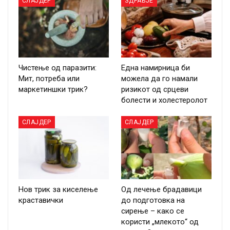
СЛАЈДЕР
ЗДРАВЈЕ
Чистење од паразити:
Една намирница би
Мит, потреба или
можела да го намали
маркетиншки трик?
ризикот од срцеви
болести и холестеролот
СЛАЈДЕР
СЛАЈДЕР
Нов трик за киселење
Од лечење брадавици
краставички
до подготовка на
сирење – како се
користи „млекото“ од