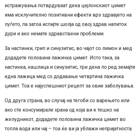
истражувања потврдуваат дека цејлонскиот цимет
има исклучително позитивни ефекти врз здравјето на
луѓето, па затоа испијте шолја од овој здрав напиток
дури и ако немате здравствени проблеми.
За настинки, грип и синузитис, во чајот со лимон и мед
додадете половина лажичка цимет. Исто така, за
настинка, кашлица и синузитис, три дена по ред земајте
една лажица мед со додавање четвртина лажичка
цимет. Тоа е најуспешниот рецепт за овие заболувања.
Од друга страна, во случај на тегоби со варењето или
ако сте консумирале храна од која ви е тешко на
желудникот, додадете половина лажичка цимет во
топла вода или чај – тоа ќе ви ја ублажи непријатноста.