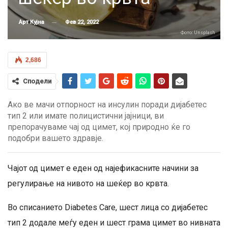
Фев 22, 2022
Арт Кујна
Фото: Unsplash
2,686
Сподели
Aко ве мачи отпорност на инсулин поради дијабетес
тип 2 или имате полицистични јајници, ви
препорачуваме чај од цимет, кој природно ќе го
подобри вашето здравје.
Чајот од цимет е еден од најефикасните начини за
регулирање на нивото на шеќер во крвта.
Во списанието Diabetes Care, шест лица со дијабетес
тип 2 додале меѓу еден и шест грама цимет во нивната