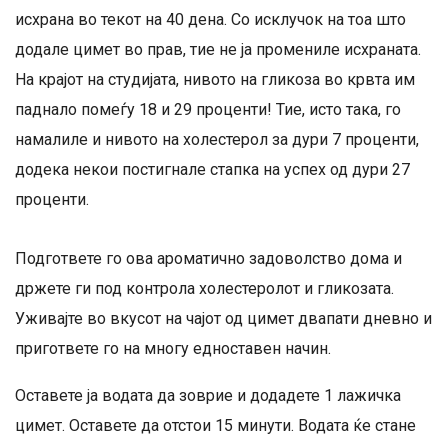
исхрана во текот на 40 дена. Со исклучок на тоа што
додале цимет во прав, тие не ја промениле исхраната.
На крајот на студијата, нивото на гликоза во крвта им
паднало помеѓу 18 и 29 проценти! Тие, исто така, го
намалиле и нивото на холестерол за дури 7 проценти,
додека некои постигнале стапка на успех од дури 27
проценти.
Подгответе го ова ароматично задоволство дома и
држете ги под контрола холестеролот и гликозата.
Уживајте во вкусот на чајот од цимет двапати дневно и
пригответе го на многу едноставен начин.
Оставете ја водата да зоврие и додадете 1 лажичка
цимет. Оставете да отстои 15 минути. Водата ќе стане