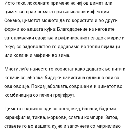
Исто така, локалната примена на чај од цимет или
цимет во прав помага при вагинални инфекции.
Секако, циметот можете да го користите и во други
форми во вашата кујна: Благодарение на неговите
затоплувачки својства и рафинираниот сладок мирис и
вкус, со задоволство го додаваме во топли пијалаци
или колачи и мафини во зима.
Многу луѓе најчесто го користат како додаток во пити и
колачи со јаболка, бидејќи навистина одлично оди со
ова овошје. Покрај јаболката, совршен е и циметот во
комбинација со печен грејпфрут.
Циметот одлично оди со овес, мед, банани, бадеми,
каранфилче, тиква, моркови, слатки компири. Затоа,
ставете го во вашата кујна и започнете со миризливо