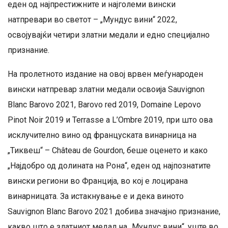
еден од најпрестижните и најголеми вински
натпревари во светот – „Мундус вини“ 2022,
освојувајќи четири златни медали и едно специјално
признание.
На пролетното издание на овој врвен меѓународен
вински натпревар златни медали освоија Sauvignon
Blanc Barovo 2021, Barovo red 2019, Domaine Lepovo
Pinot Noir 2019 и Terrasse a L’Ombre 2019, при што ова
исклучително вино од француската винарница на
„Тиквеш“ – Château de Gourdon, беше оценето и како
„Најдобро од долината на Рона“, еден од најпознатите
вински региони во Франција, во кој е лоцирана
винарницата. За истакнување е и дека виното
Sauvignon Blanc Barovo 2021 добива значајно признание,
какво што е златниот медал на „Мундус вини“, уште во