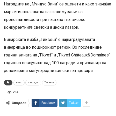
Наградите на „Мундус Вини“ се оценети и како значајна
маркетиншка алатка за зголемување на
препознатливоста при настапот на високо
конкурентните светски вински пазари.
Винарската визба „Тиквеш“ е најнаградуваната
винарница во поширокиот регион. Во последниве
години вината на „Tikveš“ и „Tikveš Châteaux&Domaines“
годишно освојуваат над 100 награди и признанија на
реномирани меѓународни вински натпревари.
вино
награди
Тиквеш
204
Сподели
Facebook
Twitter