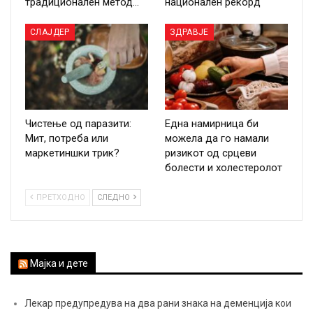
традиционален метод…
национален рекорд
СЛАЈДЕР
ЗДРАВЈЕ
Чистење од паразити:
Една намирница би
Мит, потреба или
можела да го намали
маркетиншки трик?
ризикот од срцеви
болести и холестеролот
ПРЕТХОДНО
СЛЕДНО
Мајка и дете
Лекар предупредува на два рани знака на деменција кои