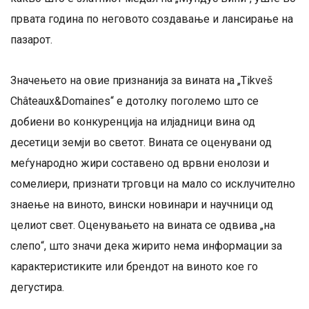
првата година по неговото создавање и лансирање на
пазарот.
Значењето на овие признанија за вината на „Tikveš
Châteaux&Domainеs“ е дотолку поголемо што се
добиени во конкуренција на илјадници вина од
десетици земји во светот. Вината се оценувани од
меѓународно жири составено од врвни енолози и
сомелиери, признати трговци на мало со исклучително
знаење на виното, вински новинари и научници од
целиот свет. Оценувањето на вината се одвива „на
слепо“, што значи дека жирито нема информации за
карактеристиките или брендот на виното кое го
дегустира.