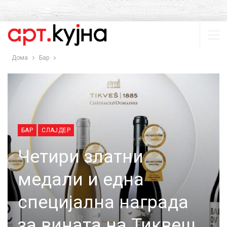
Дома
Бар
БАР
СЛАЈДЕР
Четири златни
медали и една
специјална награда
за вината на Тиквеш