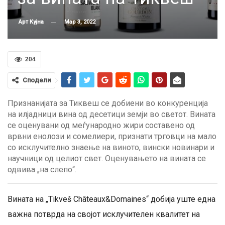
Мар 3, 2022
Арт Кујна
204
Сподели
Признанијата за Тиквеш се добиени во конкуренција
на илјадници вина од десетици земји во светот. Вината
се оценувани од меѓународно жири составено од
врвни енолози и сомелиери, признати трговци на мало
со исклучително знаење на виното, вински новинари и
научници од целиот свет. Оценувањето на вината се
одвива „на слепо“.
Вината на „Tikveš Châteaux&Domainеs“ добија уште една
важна потврда на својот исклучителен квалитет на