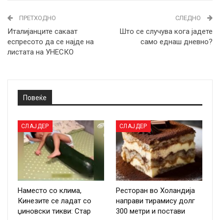
ПРЕТХОДНО
СЛЕДНО
Италијанците сакаат
Што се случува кога јадете
еспресото да се најде на
само еднаш дневно?
листата на УНЕСКО
Повеќе
СЛАЈДЕР
СЛАЈДЕР
Наместо со клима,
Ресторан во Холандија
Кинезите се ладат со
направи тирамису долг
џиновски тикви: Стар
300 метри и постави