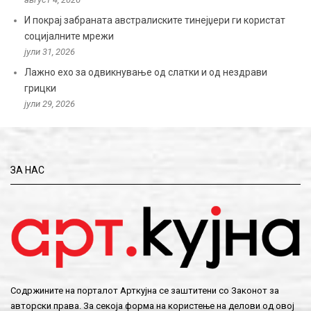
И покрај забраната австралиските тинејџери ги користат
социјалните мрежи
јули 31, 2026
Лажно ехо за одвикнување од слатки и од нездрави
грицки
јули 29, 2026
ЗА НАС
Содржините на порталот Арткујна се заштитени со Законот за
авторски права. За секоја форма на користење на делови од овој