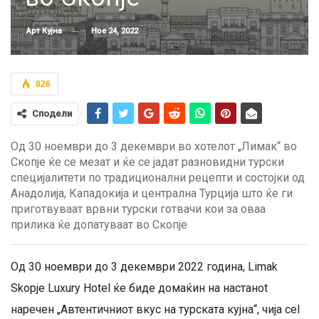
Ное 24, 2022
Арт Кујна
826
Сподели
Од 30 ноември до 3 декември во хотелот „Лимак“ во
Скопје ќе се мезат и ќе се јадат разновидни турски
специјалитети по традиционални рецепти и состојки од
Анадолија, Кападокија и централна Турција што ќе ги
приготвуваат врвни турски готвачи кои за оваа
прилика ќе допатуваат во Скопје
Од 30 ноември до 3 декември 2022 година, Limak
Skopje Luxury Hotel ќе биде домаќин на настанot
наречен „Автентичниот вкус на турската кујна“, чија cel