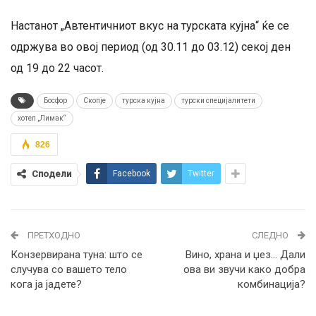
Настанот „Автентичниот вкус на турската кујна“ ќе се
одржува во овој период (од 30.11 до 03.12) секој ден
од 19 до 22 часот.
Босфор
Скопје
турска кујна
турски специјалитети
хотел „Лимак“
826
Сподели
Facebook
Twitter
ПРЕТХОДНО
СЛЕДНО
Конзервирана туна: што се
Вино, храна и џез… Дали
случува со вашето тело
ова ви звучи како добра
кога ја јадете?
комбинација?