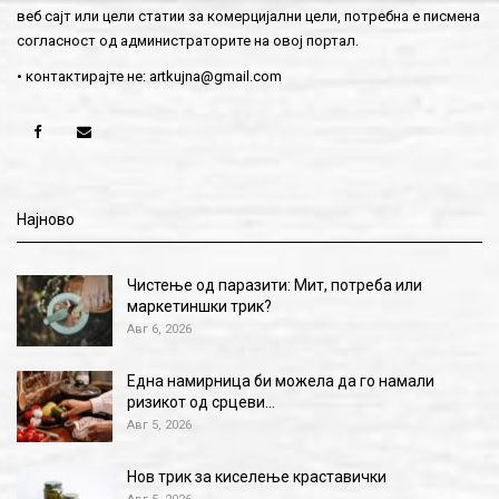
веб сајт или цели статии за комерцијални цели, потребна е писмена
согласност од администраторите на овој портал.
• контактирајте не:
artkujna@gmail.com
Најново
Чистење од паразити: Мит, потреба или
маркетиншки трик?
Авг 6, 2026
Една намирница би можела да го намали
ризикот од срцеви…
Авг 5, 2026
Нов трик за киселење краставички