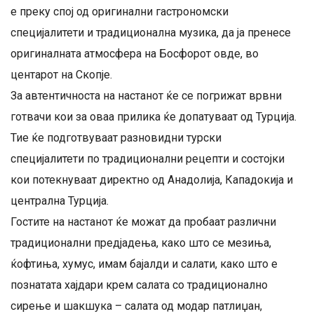
e преку спој од оригинални гастрономски
специјалитети и традиционална музика, да ja пренесе
оригиналната атмосфера на Босфорот овде, во
центарот на Скопје.
За автентичноста на настанот ќе се погрижат врвни
готвачи кои за оваа прилика ќе допатуваат од Турција.
Тие ќе подготвуваат разновидни турски
специјалитети по традиционални рецепти и состојки
кои потекнуваат директно од Анадолија, Кападокија и
централна Турција.
Гостите на настанот ќе можат да пробаат различни
традиционални предјадења, какo што се мезиња,
ќофтиња, хумус, имам бајалди и салати, како што е
познатата хајдари крем салата со традиционално
сирење и шакшука – салата од модар патлиџан,