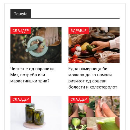
Повеќе
СЛАЈДЕР
ЗДРАВЈЕ
Чистење од паразити:
Една намирница би
Мит, потреба или
можела да го намали
маркетиншки трик?
ризикот од срцеви
болести и холестеролот
СЛАЈДЕР
СЛАЈДЕР