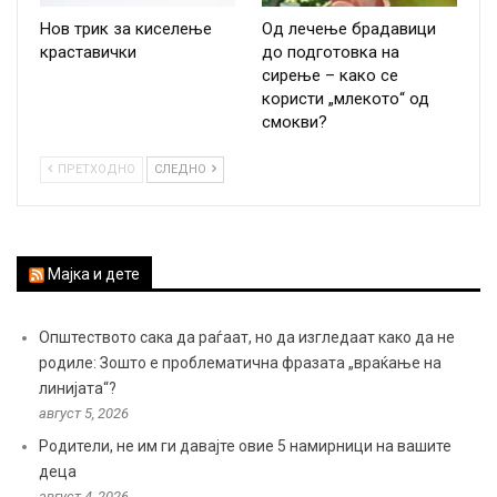
Нов трик за киселење
Од лечење брадавици
краставички
до подготовка на
сирење – како се
користи „млекото“ од
смокви?
ПРЕТХОДНО
СЛЕДНО
Мајка и дете
Општеството сака да раѓаат, но да изгледаат како да не
родиле: Зошто е проблематична фразата „враќање на
линијата“?
август 5, 2026
Родители, не им ги давајте овие 5 намирници на вашите
деца
август 4, 2026