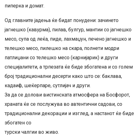
пиперка и домат.
Од главните јадења ќе бидат понудени: зачинето
јагнешко (кавурма), пилав, булгур, мантии со јагнешко
месо, супа од леќа, пиде, лахмаџун, печено јагнешко и
телешко месо, пилешко на скара, полнети модри
патлиџани со телешко месо (карнијарик) и други
специјалитети, а трпезата ќе биде збогатена и со голем
број традиционални десерти како што се: баклава,
кадаиф, шеќерпаре, сутлијач и други.
За да се долови вистинската атмосфера на Босфорот,
храната ќе се послужува во автентични садови, со
традиционални декорации и изглед, а настанот ќе биде
збогатен со
турски чалгии во живо.