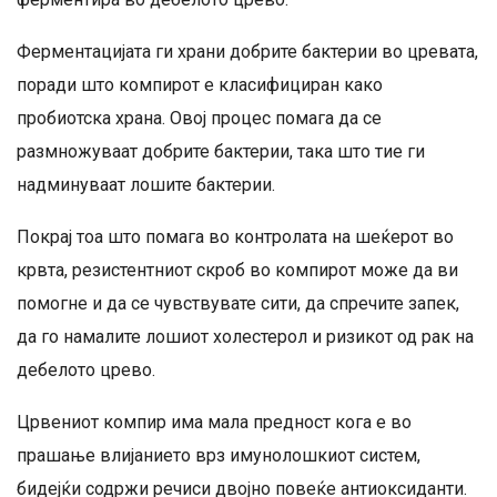
Ферментацијата ги храни добрите бактерии во цревата,
поради што компирот е класифициран како
пробиотска храна. Овој процес помага да се
размножуваат добрите бактерии, така што тие ги
надминуваат лошите бактерии.
Покрај тоа што помага во контролата на шеќерот во
крвта, резистентниот скроб во компирот може да ви
помогне и да се чувствувате сити, да спречите запек,
да го намалите лошиот холестерол и ризикот од рак на
дебелото црево.
Црвениот компир има мала предност кога е во
прашање влијанието врз имунолошкиот систем,
бидејќи содржи речиси двојно повеќе антиоксиданти.