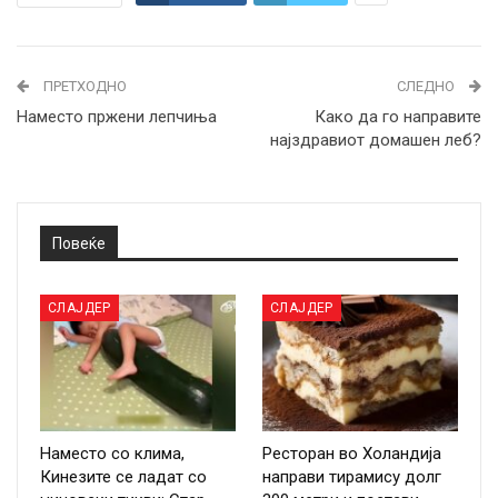
ПРЕТХОДНО
СЛЕДНО
Наместо пржени лепчиња
Како да го направите
најздравиот домашен леб?
Повеќе
СЛАЈДЕР
СЛАЈДЕР
Наместо со клима,
Ресторан во Холандија
Кинезите се ладат со
направи тирамису долг