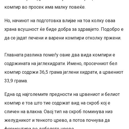
компир во просек има малку повеќе.
Но, начинот на подготовка влијае на тоа колку оваа
храна всушност ќе биде добра за здравјето. Подобро е
да се јадат печени и варени компири отколку пржени.
Главната разлика помеѓу овие два вида компири е
содржината на јаглехидрати. Имено, просечниот бел
компир содржи 36,5 грама јаглени хидрати, а црвениот
33,9 грама.
Една од најголемите предности на црвениот и белиот
компир е тоа што тие содржат вид на скроб кој е
сличен на влакна. Овој тип на скроб поминува низ
желудникот и тенкото црево, а потоа почнува да
ферментира во дебелото црево.