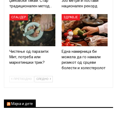
џиновски тикви: Стар
300 метри и постави
традиционален метод…
национален рекорд
СЛАЈДЕР
ЗДРАВЈЕ
Чистење од паразити:
Една намирница би
Мит, потреба или
можела да го намали
маркетиншки трик?
ризикот од срцеви
болести и холестеролот
ПРЕТХОДНО
СЛЕДНО
Мајка и дете