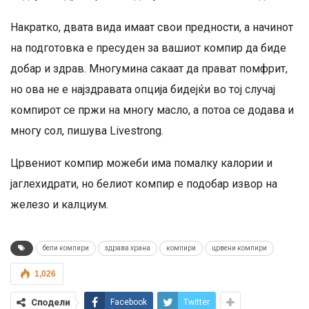
Накратко, двата вида имаат свои предности, а начинот
на подготовка е пресуден за вашиот компир да биде
добар и здрав. Многумина сакаат да прават помфрит,
но ова не е најздравата опција бидејќи во тој случај
компирот се пржи на многу масло, а потоа се додава и
многу сол, пишува Livestrong.
Црвениот компир можеби има помалку калории и
јаглехидрати, но белиот компир е подобар извор на
железо и калциум.
бели компири
здрава храна
компири
црвени компири
1,026
Сподели
Facebook
Twitter