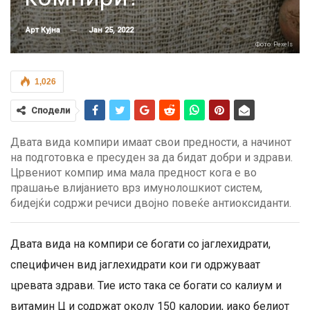
Јан 25, 2022
Арт Кујна
Фото: Pexels
1,026
Сподели
Двата вида компири имаат свои предности, а начинот
на подготовка е пресуден за да бидат добри и здрави.
Црвениот компир има мала предност кога е во
прашање влијанието врз имунолошкиот систем,
бидејќи содржи речиси двојно повеќе антиоксиданти.
Двата вида на компири се богати со јаглехидрати,
специфичен вид јаглехидрати кои ги одржуваат
цревата здрави. Тие исто така се богати со калиум и
витамин Ц и содржат околу 150 калории, иако белиот