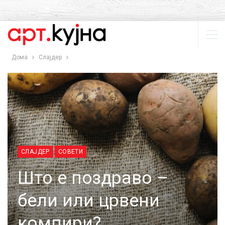
Дома
Слајдер
СЛАЈДЕР
СОВЕТИ
Што е поздраво –
бели или црвени
компири?