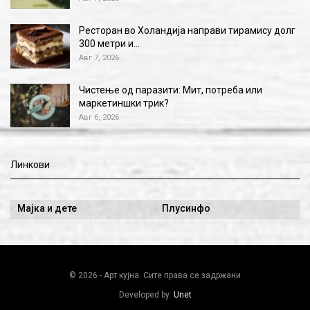
Ресторан во Холандија направи тирамису долг
300 метри и…
Авг 7, 2026
Чистење од паразити: Мит, потреба или
маркетиншки трик?
Авг 6, 2026
Линкови
Мајка и дете
Плусинфо
© 2026 - Арт кујна. Сите права се задржани
Developed by:
Unet