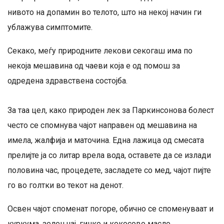
нивото на допамин во телото, што на некој начин ги
ублажува симптомите.
Секако, меѓу природните лекови секогаш има по
некоја мешавина од чаеви која е од помош за
одредена здравствена состојба.
За таа цел, како природен лек за Паркинсонова болест
често се спомнува чајот направен од мешавина на
имела, жалфија и маточина. Една лажица од смесата
прелијте ја со литар врела вода, оставете да се излади
половина час, процедете, засладете со мед, чајот пијте
го во голтки во текот на денот.
Освен чајот споменат погоре, обично се споменуваат и
куркума, зелен чај, гинко и кокосово масло.