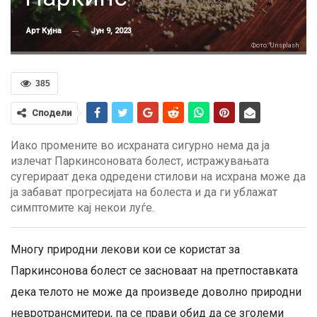
Јун 9, 2023
Арт Кујна
Фото: Unsplash
385
Сподели
Иако промените во исхраната сигурно нема да ја
излечат Паркинсоновата болест, истражувањата
сугерираат дека одредени стилови на исхрана може да
ја забават прогресијата на болеста и да ги ублажат
симптомите кај некои луѓе.
Многу природни лекови кои се користат за
Паркинсонова болест се засноваат на претпоставката
дека телото не може да произведе доволно природни
невротрансмитери, па се прави обид да се зголеми