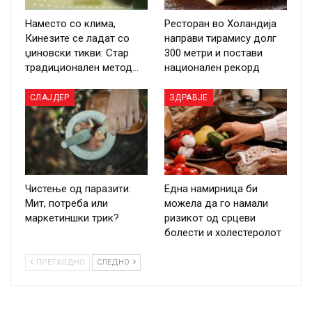
Наместо со клима,
Ресторан во Холандија
Кинезите се ладат со
направи тирамису долг
џиновски тикви: Стар
300 метри и постави
традиционален метод…
национален рекорд
СЛАЈДЕР
ЗДРАВЈЕ
Чистење од паразити:
Една намирница би
Мит, потреба или
можела да го намали
маркетиншки трик?
ризикот од срцеви
болести и холестеролот
ПРЕТХОДНО
СЛЕДНО