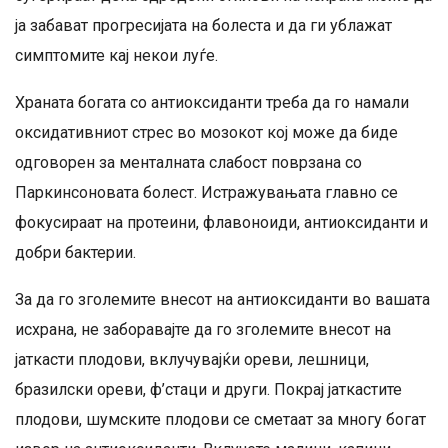
ја забават прогресијата на болеста и да ги ублажат
симптомите кај некои луѓе.
Храната богата со антиоксиданти треба да го намали
оксидативниот стрес во мозокот кој може да биде
одговорен за менталната слабост поврзана со
Паркинсоновата болест. Истражувањата главно се
фокусираат на протеини, флавоноиди, антиоксиданти и
добри бактерии.
За да го зголемите внесот на антиоксиданти во вашата
исхрана, не заборавајте да го зголемите внесот на
јаткасти плодови, вклучувајќи ореви, лешници,
бразилски ореви, ф’стаци и други. Покрај јаткастите
плодови, шумските плодови се сметаат за многу богат