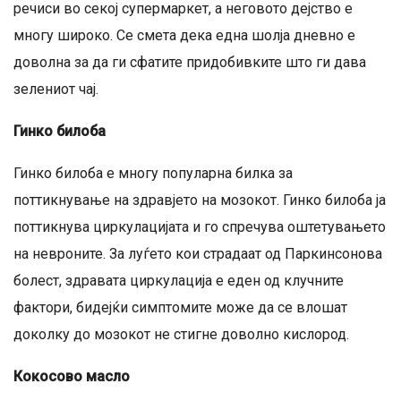
речиси во секој супермаркет, а неговото дејство е
многу широко. Се смета дека една шолја дневно е
доволна за да ги сфатите придобивките што ги дава
зелениот чај.
Гинко билоба
Гинко билоба е многу популарна билка за
поттикнување на здравјето на мозокот. Гинко билоба ја
поттикнува циркулацијата и го спречува оштетувањето
на невроните. За луѓето кои страдаат од Паркинсонова
болест, здравата циркулација е еден од клучните
фактори, бидејќи симптомите може да се влошат
доколку до мозокот не стигне доволно кислород.
Кокосово масло