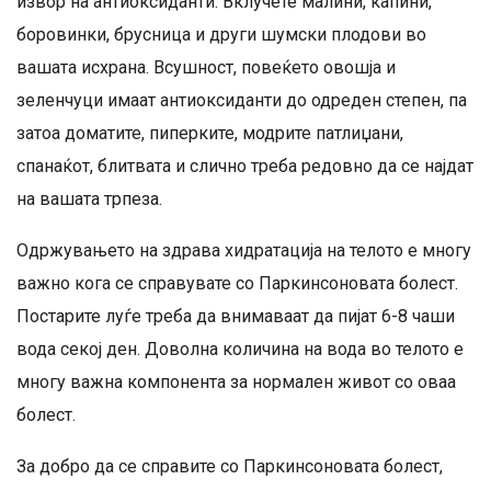
извор на антиоксиданти. Вклучете малини, капини,
боровинки, брусница и други шумски плодови во
вашата исхрана. Всушност, повеќето овошја и
зеленчуци имаат антиоксиданти до одреден степен, па
затоа доматите, пиперките, модрите патлиџани,
спанаќот, блитвата и слично треба редовно да се најдат
на вашата трпеза.
Одржувањето на здрава хидратација на телото е многу
важно кога се справувате со Паркинсоновата болест.
Постарите луѓе треба да внимаваат да пијат 6-8 чаши
вода секој ден. Доволна количина на вода во телото е
многу важна компонента за нормален живот со оваа
болест.
За добро да се справите со Паркинсоновата болест,