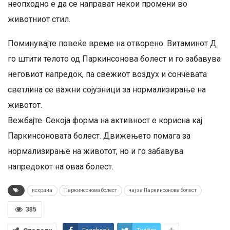
неопходно е да се направат некои промени во
животниот стил.
Поминувајте повеќе време на отворено. Витаминот Д
го штити телото од Паркинсонова болест и го забавува
неговиот напредок, па свежиот воздух и сончевата
светлина се важни сојузници за нормализирање на
животот.
Вежбајте. Секоја форма на активност е корисна кај
Паркинсоновата болест. Движењето помага за
нормализирање на животот, но и го забавува
напредокот на оваа болест.
исхрана
Паркинсонова болест
чај за Паркинсонова болест
385