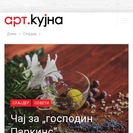
Дома
Слајдер
СЛАЈДЕР
СОВЕТИ
Чај за „господин
Паркинс“