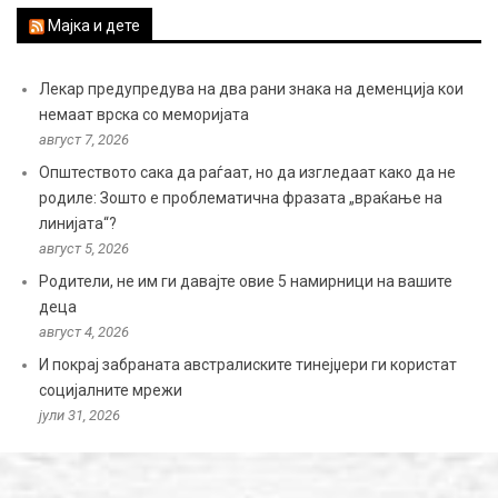
Мајка и дете
Лекар предупредува на два рани знака на деменција кои
немаат врска со меморијата
август 7, 2026
Општеството сака да раѓаат, но да изгледаат како да не
родиле: Зошто е проблематична фразата „враќање на
линијата“?
август 5, 2026
Родители, не им ги давајте овие 5 намирници на вашите
деца
август 4, 2026
И покрај забраната австралиските тинејџери ги користат
социјалните мрежи
јули 31, 2026