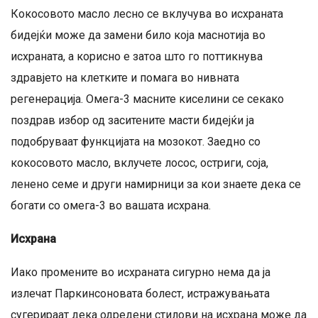
Кокосовото масло лесно се вклучува во исхраната
бидејќи може да замени било која маснотија во
исхраната, а корисно е затоа што го поттикнува
здравјето на клетките и помага во нивната
регенерација. Омега-3 масните киселини се секако
поздрав избор од заситените масти бидејќи ја
подобруваат функцијата на мозокот. Заедно со
кокосовото масло, вклучете лосос, остриги, соја,
ленено семе и други намирници за кои знаете дека се
богати со омега-3 во вашата исхрана.
Исхрана
Иако промените во исхраната сигурно нема да ја
излечат Паркинсоновата болест, истражувањата
сугерираат дека одредени стилови на исхрана може да