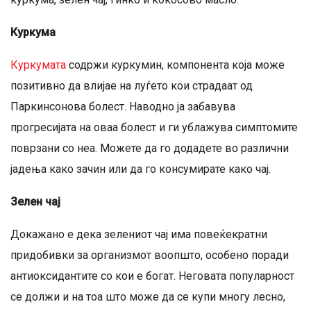
Куркума
Куркумата
содржи куркумин, компонента која може
позитивно да влијае на луѓето кои страдаат од
Паркинсонова болест. Наводно ја забавува
прогресијата на оваа болест и ги ублажува симптомите
поврзани со неа. Можете да го додадете во различни
јадења како зачин или да го консумирате како чај.
Зелен чај
Докажано е дека зелениот чај има повеќекратни
придобивки за организмот воопшто, особено поради
антиоксидантите со кои е богат. Неговата популарност
се должи и на тоа што може да се купи многу лесно,