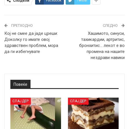
Сподели
Facebook
Twitter
ПРЕТХОДНО
СЛЕДНО
Кој не смее да јаде цреши:
Хашимото, синуси,
Доколку го имате овој
тахикардии, артритис,
здравствен проблем, мора
бронхитис… лекот е во
да ги избегнувате
промена на нашите
нездрави навики
Повеќе
СЛАЈДЕР
СЛАЈДЕР