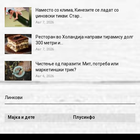
Наместо со клима, Кинезите се ладат со
џиновски тикви: Стар…
Авг 7, 2026
Ресторан во Холандија направи тирамису долг
300 метри и…
Авг 7, 2026
Чистење од паразити: Мит, потреба или
маркетиншки трик?
Авг 6, 2026
Линкови
Мајка и дете
Плусинфо