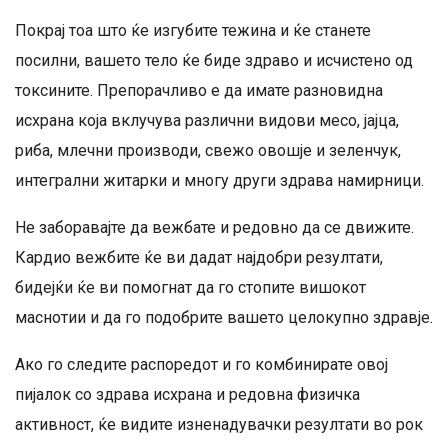
Покрај тоа што ќе изгубите тежина и ќе станете
посилни, вашето тело ќе биде здраво и исчистено од
токсините. Препорачливо е да имате разновидна
исхрана која вклучува различни видови месо, јајца,
риба, млечни производи, свежо овошје и зеленчук,
интегрални житарки и многу други здрава намирници.
Не заборавајте да вежбате и редовно да се движите.
Кардио вежбите ќе ви дадат најдобри резултати,
бидејќи ќе ви помогнат да го стопите вишокот
маснотии и да го подобрите вашето целокупно здравје.
Ако го следите распоредот и го комбинирате овој
пијалок со здрава исхрана и редовна физичка
активност, ќе видите изненадувачки резултати во рок