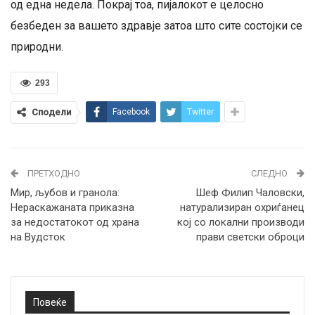
од една недела. Покрај тоа, пијалокот е целосно
безбеден за вашето здравје затоа што сите состојки се
природни.
293
Сподели
Facebook
Twitter
ПРЕТХОДНО
СЛЕДНО
Мир, љубов и гранола:
Шеф Филип Чаловски,
Нераскажаната приказна
натурализиран охриѓанец
за недостатокот од храна
кој со локални производи
на Вудсток
прави светски оброци
Повеќе