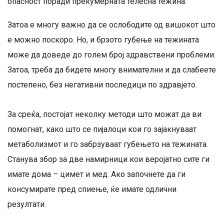
опасност поради прекумерната телесна тежина.
Затоа е многу важно да се ослободите од вишокот што
е можно поскоро. Но, и брзото губење на тежината
може да доведе до голем број здравствени проблеми.
Затоа, треба да бидете многу внимателни и да слабеете
постепено, без негативни последици по здравјето.
За среќа, постојат неколку методи што можат да ви
помогнат, како што се пијалоци кои го зајакнуваат
метаболизмот и го забрзуваат губењето на тежината.
Станува збор за две намирници кои веројатно сите ги
имате дома – цимет и мед. Ако започнете да ги
консумирате пред спиење, ќе имате одлични
резултати.