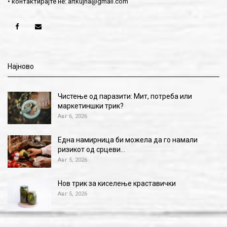
• контактирајте не:
artkujna@gmail.com
Најново
Чистење од паразити: Мит, потреба или
маркетиншки трик?
Авг 6, 2026
Една намирница би можела да го намали
ризикот од срцеви…
Авг 5, 2026
Нов трик за киселење краставички
Авг 5, 2026