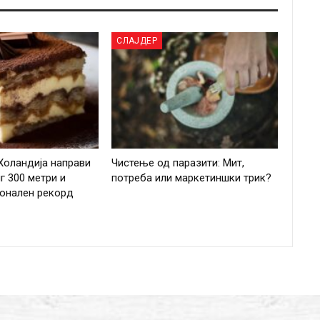
СЛАЈДЕР
Холандија направи
Чистење од паразити: Мит,
г 300 метри и
потреба или маркетиншки трик?
ионален рекорд