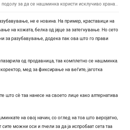
о подолу за да се нашминка користи исклучиво храна…
азубавување, не е новина. На пример, краставици на
ање на кожата, белка од јајце за затегнување. Но сето
и за разубавување, додека пак ова што го прави
спазарила од продавница, таа комплетно се нашминка.
коректор, мед за фиксирање на веѓите, јаготка
е што сè таа нанесе на своето лице како алтернатива
минкате на овој начин, со оглед на тоа што веројатно,
сите можни оси и пчели за да ја испробаат сета таа