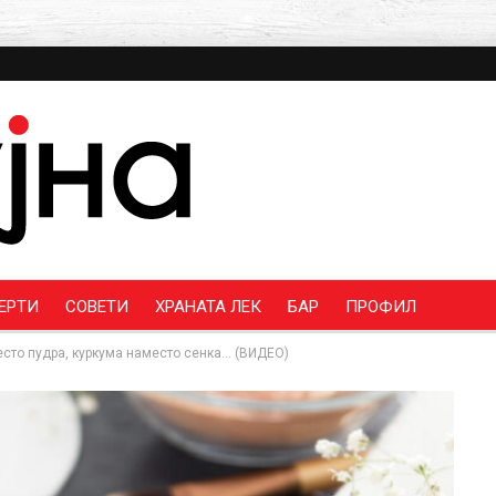
ЕРТИ
СОВЕТИ
ХРАНАТА ЛЕК
БАР
ПРОФИЛ
есто пудра, куркума наместо сенка… (ВИДЕО)