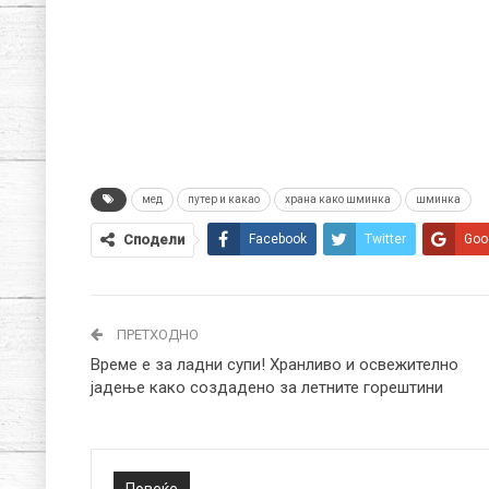
мед
путер и какао
храна како шминка
шминка
Сподели
Facebook
Twitter
Goo
ПРЕТХОДНО
Време е за ладни супи! Хранливо и освежително
јадење како создадено за летните горештини
Повеќе