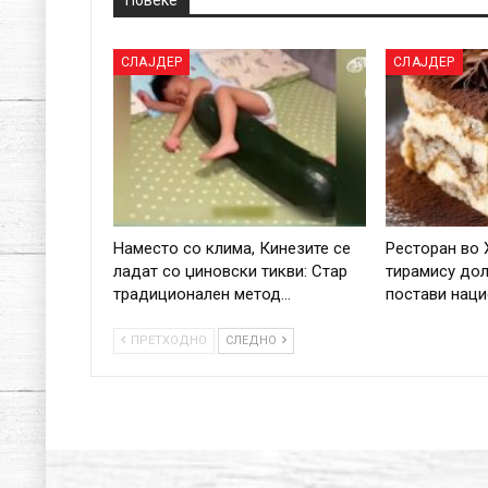
СЛАЈДЕР
СЛАЈДЕР
Наместо со клима, Кинезите се
Ресторан во 
ладат со џиновски тикви: Стар
тирамису дол
традиционален метод…
постави нац
ПРЕТХОДНО
СЛЕДНО