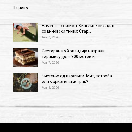
Најново
Наместо со клима, Кинезите се ладат
со џиновски тикви: Стар…
Авг 7, 2026
Ресторан во Холандија направи
тирамису долг 300 метри и…
Авг 7, 2026
Чистење од паразити: Мит, потреба
или маркетиншки трик?
Авг 6, 2026