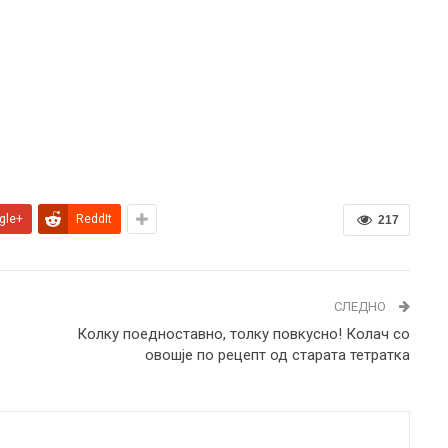
gle+
ReddIt
217
СЛЕДНО
Колку поедноставно, толку повкусно! Колач со
овошје по рецепт од старата тетратка