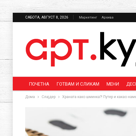
САБОТА, АВГУСТ 8, 2026
Маркетинг
Архива
ПОЧЕТНА
ГОТВАМ И СЛИКАМ
МЕНИ
ДЕС
Дома
Слајдер
Храната како шминка?! Путер и какао нам