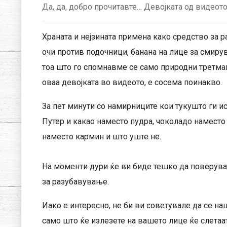
Да, да, добро прочитавте… Девојката од видеот
Храната и нејзината примена како средство за р
очи против подочници, банана на лице за смирув
тоа што го спомнавме се само природни третман
оваа девојката во видеото, е сосема поинакво.
За пет минути со намирниците кои тукушто ги и
Путер и какао наместо пудра, чоколадо наместо 
наместо кармин и што уште не.
На моменти дури ќе ви биде тешко да поверуват
за разубавување.
Иако е интересно, не би ви советувале да се наш
само што ќе излезете на вашето лице ќе слетаат 