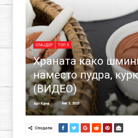
СЛАЈДЕР
ТОП 5
Храната како шминк
наместо пудра, кур
(ВИДЕО)
Авг 3, 2023
Арт Кујна
Сподели