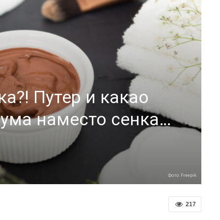
а?! Путер и какао
кума наместо сенка…
Фото: Freepik
217