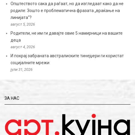
Општеството сака да раѓаат, но да изгледаат како да не
родиле: Зошто е проблематична фразата „враќање на
линијата“?
август 5, 2026
Родители, не им ги давајте овие 5 намирници на вашите
деца
август 4, 2026
И покрај забраната австралиските тинејџери ги користат
социјалните мрежи
јули 31, 2026
ЗА НАС