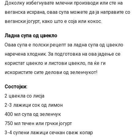
Доколку избегнувате млечни производи или сте на
веганска исхрана, оваа супа можете да ја направите со
вегански јогурт, како што е соја или кокос.
Ладна супа од цвекло
Оваа супа е полски рецепт за ладна супа од цвекло
наречена хлодник. За подготовка на ова јадење се
користат цвекло и листови цвекло, па ќе ги
искористите сите делови од зеленчукот!
Состојки:
2 цвекла со лисја
2-3 лажици сок од лимон
400 мл супа од зеленчук
750 мл течен или грчки јогурт
3-4 супени лажици сечкан свеж копар