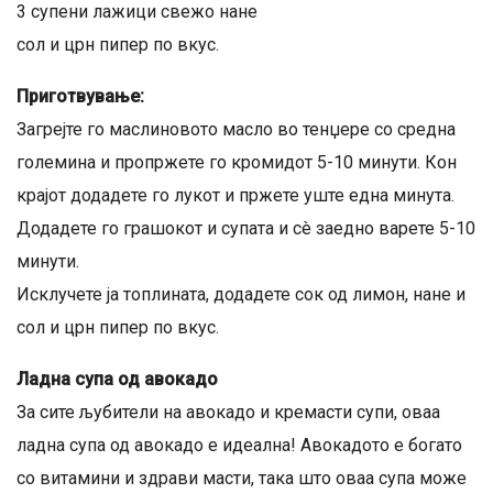
3 супени лажици свежо нане
сол и црн пипер по вкус.
Приготвување:
Загрејте го маслиновото масло во тенџере со средна
големина и пропржете го кромидот 5-10 минути. Кон
крајот додадете го лукот и пржете уште една минута.
Додадете го грашокот и супата и сè заедно варете 5-10
минути.
Исклучете ја топлината, додадете сок од лимон, нане и
сол и црн пипер по вкус.
Ладна супа од авокадо
За сите љубители на авокадо и кремасти супи, оваа
ладна супа од авокадо е идеална! Авокадото е богато
со витамини и здрави масти, така што оваа супа може