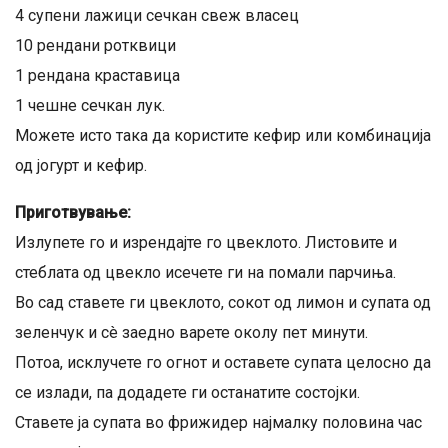
4 супени лажици сечкан свеж власец
10 рендани ротквици
1 рендана краставица
1 чешне сечкан лук.
Можете исто така да користите кефир или комбинација
од јогурт и кефир.
Приготвување:
Излупете го и изрендајте го цвеклото. Листовите и
стеблата од цвекло исечете ги на помали парчиња.
Во сад ставете ги цвеклото, сокот од лимон и супата од
зеленчук и сè заедно варете околу пет минути.
Потоа, исклучете го огнот и оставете супата целосно да
се излади, па додадете ги останатите состојки.
Ставете ја супата во фрижидер најмалку половина час