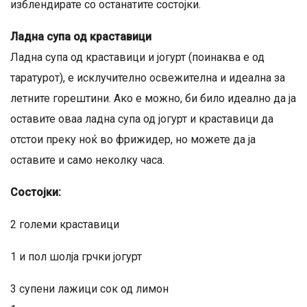
изблендирате со останатите состојки.
Ладна супа од краставици
Ладна супа од краставици и јогурт (поинаква е од
таратурот), е исклучително освежителна и идеална за
летните горештини. Ако е можно, би било идеално да ја
оставите оваа ладна супа од јогурт и краставици да
отстои преку ноќ во фрижидер, но можете да ја
оставите и само неколку часа.
Состојки:
2 големи краставици
1 и пол шолја грчки јогурт
3 супени лажици сок од лимон