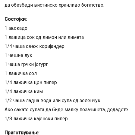
да обезбеди вистинско хранливо богатство.
Состојки:
1 авокадо
1 лажица сок од лимон или лимета
1/4 чаша свеж коријандер
1 чешне лук
1 чаша грчки јогурт
1 лажичка сол
1/4 лажичка црн пипер
1/4 лажичка ким
1/2 чаша ладна вода или супа од зеленчук.
Ако сакате супата да биде малку позачинета, додадете
1/8 лажичка кајенски пипер.
Приготвување: