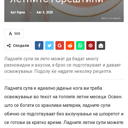
Авг 3, 2023
Арт Кујна
Фото: Unsplash
500
Сподели
Ладните супи за лето можат да бидат многу
разновидни и вкусни, а брзо се подготвуваат и даваат
освежување. Подолу ќе најдете неколку рецепти.
Ладната супа е идеално јадење кога ви треба
освежување во текот на топлите летни месеци. Освен
што се богати со хранливи материи, ладните супи
обично се подготвуваат без вклучување на шпоретот и
се готови за кратко време. Ладните летни супи можете