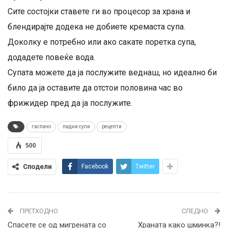
Сите состојки ставете ги во процесор за храна и
блендирајте додека не добиете кремаста супа.
Доколку е потребно или ако сакате поретка супа,
додадете повеќе вода.
Супата можете да ја послужите веднаш, но идеално би
било да ја оставите да отстои половина час во
фрижидер пред да ја послужите.
гаспачо
ладни супи
рецепти
500
Сподели
Facebook
Twitter
ПРЕТХОДНО
СЛЕДНО
Спасете се од мигрената со
Храната како шминка?!