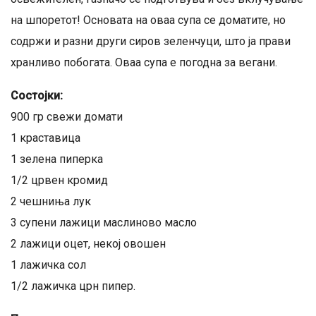
на шпоретот! Основата на оваа супа се доматите, но
содржи и разни други сиров зеленчуци, што ја прави
хранливо побогата. Оваа супа е погодна за вегани.
Состојки:
900 гр свежи домати
1 краставица
1 зелена пиперка
1/2 црвен кромид
2 чешниња лук
3 супени лажици маслиново масло
2 лажици оцет, некој овошен
1 лажичка сол
1/2 лажичка црн пипер.