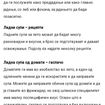
да ги послужите како предјадење или како главно
јадење, со леб или фокача, за јадењето да биде
позаситно.
Ладни супи – рецепти
Ладните супи за лето можат да бидат многу
разновидни и вкусни, а брзо се подготвуваат и даваат
освежување. Подолу ќе најдете неколку рецепти.
Ладна супа од домати – гаспачо
Доматите ги има во изобилство во лето, а еден од
одличните начини да ги искористите е да направите
супа. Можете да направите обична супа од домати и да
ја ставите во фрижидер, но овој шпански специјалитет
има малку поспецифичен вкус. Освен што е
освежителен, газпачо се подготвува и без вклучување