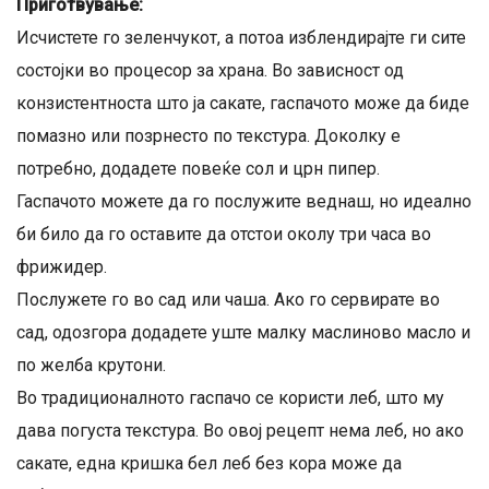
Приготвување:
Исчистете го зеленчукот, а потоа изблендирајте ги сите
состојки во процесор за храна. Во зависност од
конзистентноста што ја сакате, гаспачото може да биде
помазно или позрнесто по текстура. Доколку е
потребно, додадете повеќе сол и црн пипер.
Гаспачото можете да го послужите веднаш, но идеално
би било да го оставите да отстои околу три часа во
фрижидер.
Послужете го во сад или чаша. Ако го сервирате во
сад, одозгора додадете уште малку маслиново масло и
по желба крутони.
Во традиционалното гаспачо се користи леб, што му
дава погуста текстура. Во овој рецепт нема леб, но ако
сакате, една кришка бел леб без кора може да