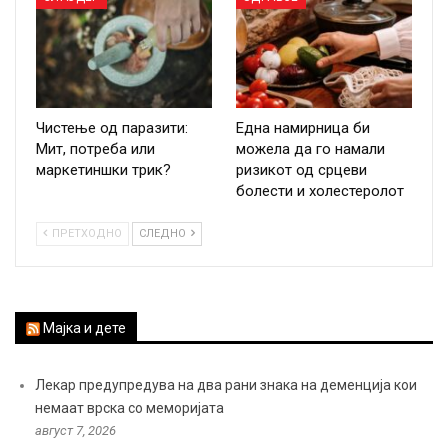
Чистење од паразити:
Една намирница би
Мит, потреба или
можела да го намали
маркетиншки трик?
ризикот од срцеви
болести и холестеролот
ПРЕТХОДНО
СЛЕДНО
Мајка и дете
Лекар предупредува на два рани знака на деменција кои
немаат врска со меморијата
август 7, 2026