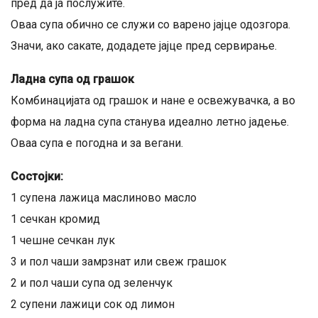
пред да ја послужите.
Оваа супа обично се служи со варено јајце одозгора.
Значи, ако сакате, додадете јајце пред сервирање.
Ладна супа од грашок
Комбинацијата од грашок и нане е освежувачка, а во
форма на ладна супа станува идеално летно јадење.
Оваа супа е погодна и за вегани.
Состојки:
1 супена лажица маслиново масло
1 сечкан кромид
1 чешне сечкан лук
3 и пол чаши замрзнат или свеж грашок
2 и пол чаши супа од зеленчук
2 супени лажици сок од лимон