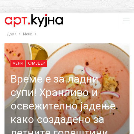
Дома
Мени
МЕНИ
СЛАЈДЕР
Време е за ладни
супи! Хранливо и
освежително јадење
како создадено за
летните горештини