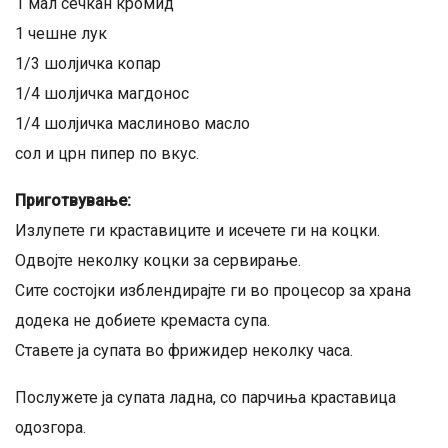
1 мал сечкан кромид
1 чешне лук
1/3 шолјичка копар
1/4 шолјичка магдонос
1/4 шолјичка маслиново масло
сол и црн пипер по вкус.
Приготвување:
Излупете ги краставиците и исечете ги на коцки.
Одвојте неколку коцки за сервирање.
Сите состојки изблендирајте ги во процесор за храна
додека не добиете кремаста супа.
Ставете ја супата во фрижидер неколку часа.
Послужете ја супата ладна, со парчиња краставица
одозгора.