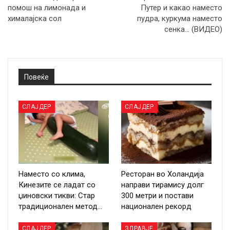
помош на лимонада и
Путер и какао наместо
хималајска сол
пудра, куркума наместо
сенка… (ВИДЕО)
Повеќе
СЛАЈДЕР
СЛАЈДЕР
Наместо со клима,
Ресторан во Холандија
Кинезите се ладат со
направи тирамису долг
џиновски тикви: Стар
300 метри и постави
традиционален метод…
национален рекорд
СЛАЈДЕР
ЗДРАВЈЕ