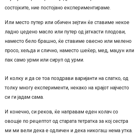
состојките, ние постојано експериментираме.
Или место путер или обичен зејтин ќе ставиме некое
ладно цедено масло или путер од јаткасти плодови,
наместо бело брашно, ќе ставиме овесно или мелено
просо, хељда и слично, наместо шеќер, мед, маџун или
пак само урми или сируп од урми.
И колку и да се тоа поздрави варијанти на слатко, од
толку многу експерименти, некако на крајот најчесто
си ги јадам сама.
И конечно, си реков, ќе направам еден колач со
овошје по рецептот од старата тетратка за кој сестра
ми ми вели дека е одличен и дека никогаш нема утка.