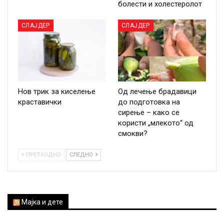
болести и холестеролот
СЛАЈДЕР
СЛАЈДЕР
Нов трик за киселење
Од лечење брадавици
краставички
до подготовка на
сирење – како се
користи „млекото“ од
смокви?
ПРЕТХОДНО
СЛЕДНО
Мајка и дете