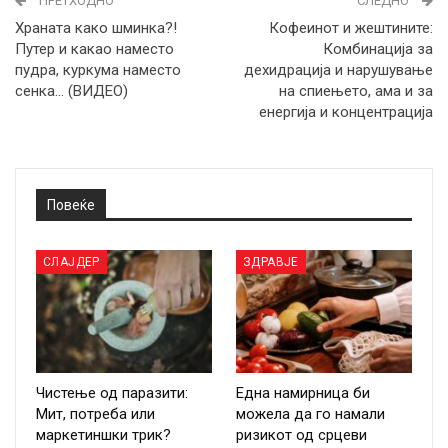
ПРЕТХОДНО
СЛЕДНО
Храната како шминка?!
Кофеинот и жештините:
Путер и какао наместо
Комбинација за
пудра, куркума наместо
дехидрација и нарушување
сенка… (ВИДЕО)
на спиењето, ама и за
енергија и концентрација
Повеќе
СЛАЈДЕР
ЗДРАВЈЕ
Чистење од паразити:
Една намирница би
Мит, потреба или
можела да го намали
маркетиншки трик?
ризикот од срцеви