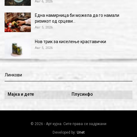
Авг 6, 2026
Една намирница би можела да го намали
ризикот од срцеви…
Авг 5, 2026
Нов трик за киселење краставички
Авг 5, 2026
Линкови
Мајка и дете
Плусинфо
© 2026 - Арт кујна. Сите права се задржани
Developed by:
Unet