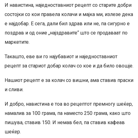
И навистина, наједноставниот рецепт со старите добри
состојки со кои правела колачи и мајка ми, излезе дека
е најдобар. Е сега, дали бил здрав или не, па сигурно е
поздрав и од оние „најздравите“ што се продаваат по
маркетите.
Такашто, еве ви го најубавиот и наједноставниот
рецепт за стариот добар колач со кое и да било овошје.
Нашиот рецепт е за колач со вишни, ама ставив праски
и сливи.
И добро, навистина е тоа во рецептот премногу шеќер,
намалив за 100 грама, па наместо 250 грама, како што
пишува, ставив 150. И немав бел, па ставив кафеав
шеќер.