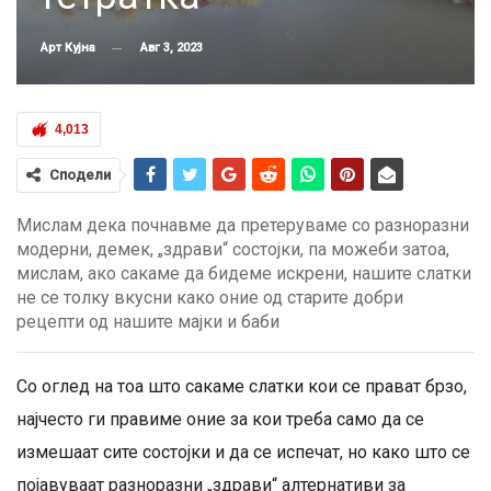
Авг 3, 2023
Арт Кујна
4,013
Сподели
Мислам дека почнавме да претеруваме со разноразни
модерни, демек, „здрави“ состојки, па можеби затоа,
мислам, ако сакаме да бидеме искрени, нашите слатки
не се толку вкусни како оние од старите добри
рецепти од нашите мајки и баби
Со оглед на тоа што сакаме слатки кои се прават брзо,
најчесто ги правиме оние за кои треба само да се
измешаат сите состојки и да се испечат, но како што се
појавуваат разноразни „здрави“ алтернативи за