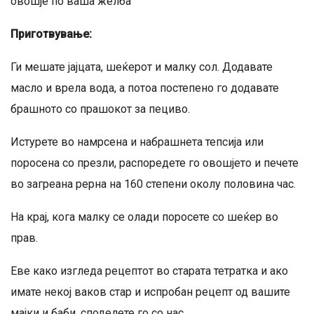
овошје по ваша желба
Приготвување:
Ги мешате јајцата, шеќерот и малку сол. Додавате
масло и врела вода, а потоа постепено го додавате
брашното со прашокот за пециво.
Истурете во намрсена и набрашнета тепсија или
поросена со презли, распоредете го овошјето и печете
во загреана рерна на 160 степени околу половина час.
На крај, кога малку се олади поросете со шеќер во
прав.
Еве како изгледа рецептот во старата тетратка и ако
имате некој ваков стар и испробан рецепт од вашите
мајки и баби, споделете го со нас.