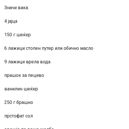
Значи вака:
4 јајца
150 г шеќер
6 лажици стопен путер или обично масло
9 лажици врела вода
прашок за пециво
ванилин шеќер
250 г брашно
прстофат сол