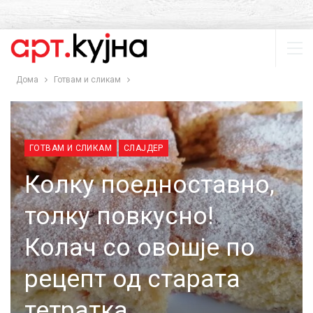
Дома
Готвам и сликам
ГОТВАМ И СЛИКАМ
СЛАЈДЕР
Колку поедноставно,
толку повкусно!
Колач со овошје по
рецепт од старата
тетратка