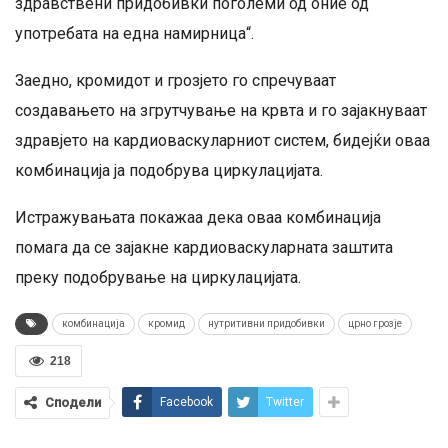
здравствени придобивки поголеми од оние од
употребата на една намирница“.
Заедно, кромидот и грозјето го спречуваат
создавањето на згрутчување на крвта и го зајакнуваат
здравјето на кардиоваскуларниот систем, бидејќи оваа
комбинација ја подобрува циркулацијата.
Истражувањата покажаа дека оваа комбинација
помага да се зајакне кардиоваскуларната заштита
преку подобрување на циркулацијата.
комбинација
кромид
нутритивни придобивки
црно грозје
218
Сподели
Facebook
Twitter