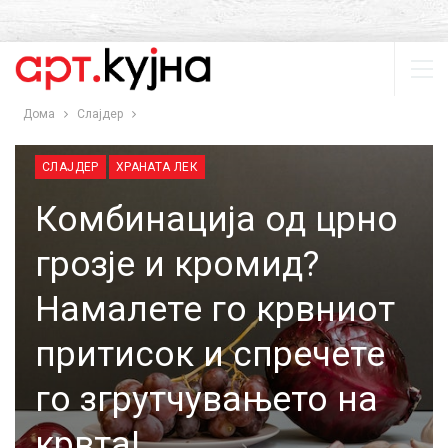
Дома
Слајдер
СЛАЈДЕР
ХРАНАТА ЛЕК
Комбинација од црно
грозје и кромид?
Намалете го крвниот
притисок и спречете
го згрутчувањето на
крвта!