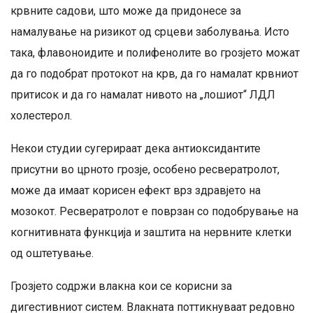
крвните садови, што може да придонесе за
намалување на ризикот од срцеви заболувања. Исто
така, флавоноидите и полифенолите во грозјето можат
да го подобрат протокот на крв, да го намалат крвниот
притисок и да го намалат нивото на „лошиот“ ЛДЛ
холестерол.
Некои студии сугерираат дека антиоксидантите
присутни во црното грозје, особено ресвератролот,
може да имаат корисен ефект врз здравјето на
мозокот. Ресвератролот е поврзан со подобрување на
когнитивната функција и заштита на нервните клетки
од оштетување.
Грозјето содржи влакна кои се корисни за
дигестивниот систем. Влакната поттикнуваат редовно