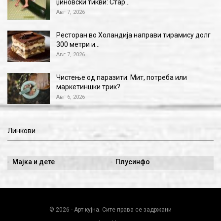
џиновски тикви: Стар…
Авг 7, 2026
Ресторан во Холандија направи тирамису долг
300 метри и…
Авг 7, 2026
Чистење од паразити: Мит, потреба или
маркетиншки трик?
Авг 6, 2026
Линкови
Мајка и дете
Плусинфо
© 2026 - Арт кујна. Сите права се задржани