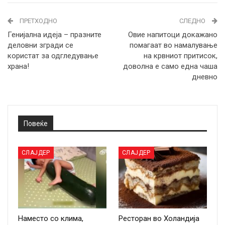
ПРЕТХОДНО
СЛЕДНО
Генијална идеја – празните
Овие напитоци докажано
деловни згради се
помагаат во намалување
користат за одгледување
на крвниот притисок,
храна!
доволна е само една чаша
дневно
Повеќе
СЛАЈДЕР
СЛАЈДЕР
Наместо со клима,
Ресторан во Холандија