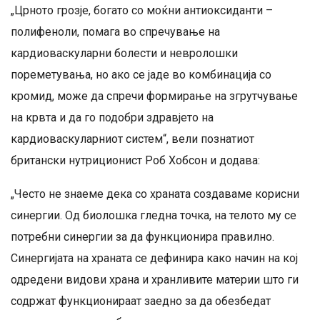
„Црното грозје, богато со моќни антиоксиданти –
полифеноли, помага во спречување на
кардиоваскуларни болести и невролошки
пореметувања, но ако се јаде во комбинација со
кромид, може да спречи формирање на згрутчување
на крвта и да го подобри здравјето на
кардиоваскуларниот систем“, вели познатиот
британски нутриционист Роб Хобсон и додава:
„Често не знаеме дека со храната создаваме корисни
синергии. Од биолошка гледна точка, на телото му се
потребни синергии за да функционира правилно.
Синергијата на храната се дефинира како начин на кој
одредени видови храна и хранливите материи што ги
содржат функционираат заедно за да обезбедат