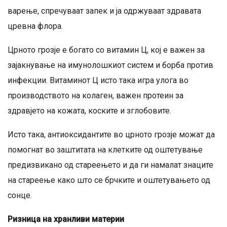
варење, спречуваат запек и ја одржуваат здравата
цревна флора.
Црното грозје е богато со витамин Ц, кој е важен за
зајакнување на имунолошкиот систем и борба против
инфекции. Витаминот Ц исто така игра улога во
производството на колаген, важен протеин за
здравјето на кожата, коските и зглобовите.
Исто така, антиоксидантите во црното грозје можат да
помогнат во заштитата на клетките од оштетување
предизвикано од стареењето и да ги намалат знаците
на стареење како што се брчките и оштетувањето од
сонце.
Ризница на хранливи материи