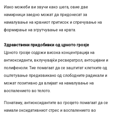
Иако можеби ви звучи како шега, овие две
намирници заедно можат да придонесат за
намалување на крвниот притисок и спречување на
формирање на згрутчување на крвта.
Здравствени придобивки од црното грозје
Црното грозје содржи висока концентрација на
антиоксиданти, вклучувајќи ресвератрол, антоцијани и
полифеноли. Тие помагаат да се заштитат клетките од
оштетување предизвикано од слободните радикали и
можат позитивно да влијаат на намалување на
воспалението во телото.
Понатаму, антиоксидантите во грозјето помагаат да се
намали оксидативниот стрес и воспалението во