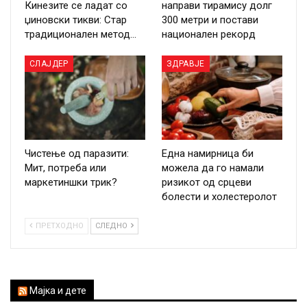
Кинезите се ладат со
направи тирамису долг
џиновски тикви: Стар
300 метри и постави
традиционален метод…
национален рекорд
СЛАЈДЕР
ЗДРАВЈЕ
Чистење од паразити:
Една намирница би
Мит, потреба или
можела да го намали
маркетиншки трик?
ризикот од срцеви
болести и холестеролот
ПРЕТХОДНО
СЛЕДНО
Мајка и дете