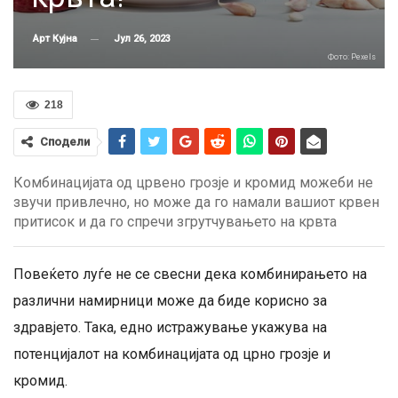
Јул 26, 2023
Арт Кујна
Фото: Pexels
218
Сподели
Комбинацијата од црвено грозје и кромид можеби не
звучи привлечно, но може да го намали вашиот крвен
притисок и да го спречи згрутчувањето на крвта
Повеќето луѓе не се свесни дека комбинирањето на
различни намирници може да биде корисно за
здравјето. Така, едно истражување укажува на
потенцијалот на комбинацијата од црно грозје и
кромид.