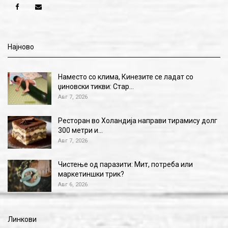
Најново
Наместо со клима, Кинезите се ладат со
џиновски тикви: Стар…
Авг 7, 2026
Ресторан во Холандија направи тирамису долг
300 метри и…
Авг 7, 2026
Чистење од паразити: Мит, потреба или
маркетиншки трик?
Авг 6, 2026
Линкови