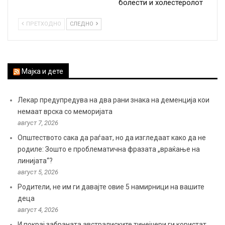
болести и холестеролот
ПРЕТХОДНО
СЛЕДНО
Мајка и дете
Лекар предупредува на два рани знака на деменција кои
немаат врска со меморијата
август 7, 2026
Општеството сака да раѓаат, но да изгледаат како да не
родиле: Зошто е проблематична фразата „враќање на
линијата“?
август 5, 2026
Родители, не им ги давајте овие 5 намирници на вашите
деца
август 4, 2026
И покрај забраната австралиските тинејџери ги користат