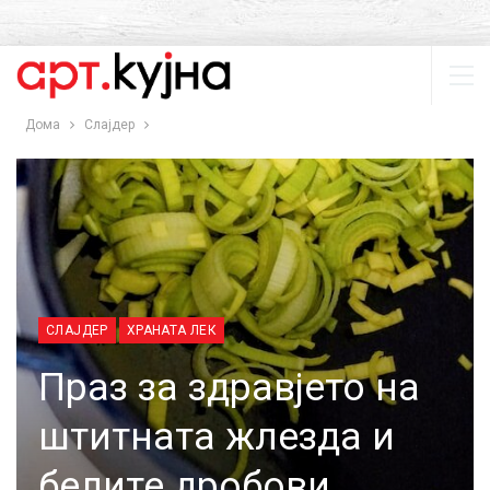
Дома
Слајдер
СЛАЈДЕР
ХРАНАТА ЛЕК
Праз за здравјето на
штитната жлезда и
белите дробови