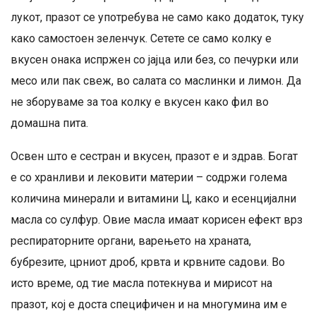
лукот, празот се употребува не само како додаток, туку
како самостоен зеленчук. Сетете се само колку е
вкусен онака испржен со јајца или без, со печурки или
месо или пак свеж, во салата со маслинки и лимон. Да
не зборуваме за тоа колку е вкусен како фил во
домашна пита.
Освен што е сестран и вкусен, празот е и здрав. Богат
е со хранливи и лековити материи – содржи голема
количина минерали и витамини Ц, како и есенцијални
масла со сулфур. Овие масла имаат корисен ефект врз
респираторните органи, варењето на храната,
бубрезите, црниот дроб, крвта и крвните садови. Во
исто време, од тие масла потекнува и мирисот на
празот, кој е доста специфичен и на многумина им е