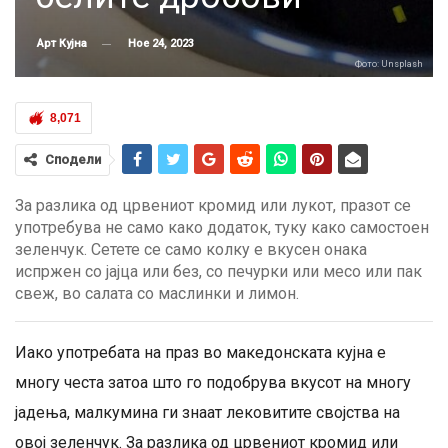
Ное 24, 2023
Арт Кујна
Фото: Unsplash
8,071
Сподели
За разлика од црвениот кромид или лукот, празот се
употребува не само како додаток, туку како самостоен
зеленчук. Сетете се само колку е вкусен онака
испржен со јајца или без, со печурки или месо или пак
свеж, во салата со маслинки и лимон.
Иако употребата на праз во македонската кујна е
многу честа затоа што го подобрува вкусот на многу
јадења, малкумина ги знаат лековитите својства на
овој зеленчук. За разлика од црвениот кромид или