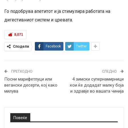
Го подобрува апетитот и ја стимулира работата на
дигестивниот систем и цревата.
8,071
Сподели
Facebook
Twitter
ПРЕТХОДНО
СЛЕДНО
Посни марифетлуци или
4 зимски супернамирници
вегански десерти, кој како
кои ќе додадат малку боја
милува
и здравје во вашата чинија
Повеќе