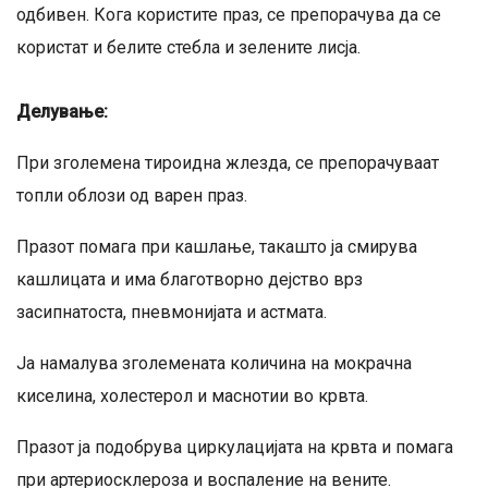
одбивен. Кога користите праз, се препорачува да се
користат и белите стебла и зелените лисја.
Делување:
При зголемена тироидна жлезда, се препорачуваат
топли облози од варен праз.
Празот помага при кашлање, такашто ја смирува
кашлицата и има благотворно дејство врз
засипнатоста, пневмонијата и астмата.
Ја намалува зголемената количина на мокрачна
киселина, холестерол и маснотии во крвта.
Празот ја подобрува циркулацијата на крвта и помага
при артериосклероза и воспаление на вените.