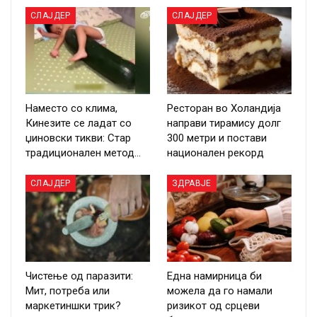
СЛАЈДЕР
СЛАЈДЕР
Наместо со клима,
Ресторан во Холандија
Кинезите се ладат со
направи тирамису долг
џиновски тикви: Стар
300 метри и постави
традиционален метод…
национален рекорд
СЛАЈДЕР
ЗДРАВЈЕ
Чистење од паразити:
Една намирница би
Мит, потреба или
можела да го намали
маркетиншки трик?
ризикот од срцеви