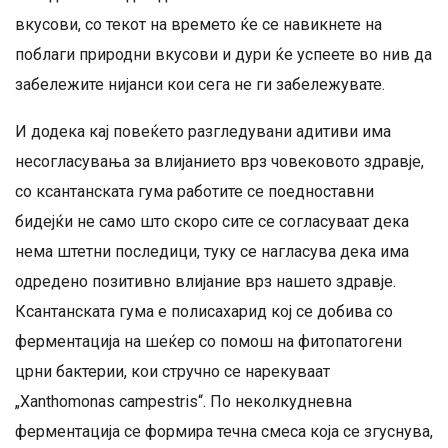
вкусови, со текот на времето ќе се навикнете на
поблаги природни вкусови и дури ќе успеете во нив да
забележите нијанси кои сега не ги забележувате.
И додека кај повеќето разгледувани адитиви има
несогласувања за влијанието врз човековото здравје,
со ксантанската гума работите се поедноставни
бидејќи не само што скоро сите се согласуваат дека
нема штетни последици, туку се нагласува дека има
одредено позитивно влијание врз нашето здравје.
Ксантанската гума е полисахарид кој се добива со
ферментација на шеќер со помош на фитопатогени
црни бактерии, кои стручно се нарекуваат
„Xanthomonas campestris“. По неколкудневна
ферментација се формира течна смеса која се згуснува,