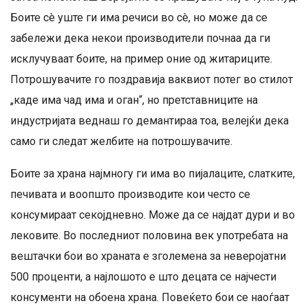
Боите сè уште ги има речиси во сè, но може да се
забележи дека некои производители почнаа да ги
исклучуваат боите, на пример оние од житариците.
Потрошувачите го поздравија ваквиот потег во стилот
„каде има чад има и оган“, но претставниците на
индустријата веднаш го демантираа тоа, велејќи дека
само ги следат желбите на потрошувачите.
Боите за храна најмногу ги има во пијалаците, слатките,
печивата и воопшто производите кои често се
консумираат секојдневно. Може да се најдат дури и во
лековите. Во последниот половина век употребата на
вештачки бои во храната е зголемена за неверојатни
500 проценти, а најлошото е што децата се најчести
консументи на обоена храна. Повеќето бои се наоѓаат