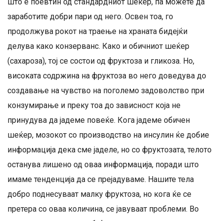
што е поевтин од стандардниот шеќер, па можете да
заработите добри пари од него. Освен тоа, го
продолжува рокот на траење на храната бидејќи
делува како конзерванс. Како и обичниот шеќер
(сахароза), тој се состои од фруктоза и гликоза. Но,
високата содржина на фруктоза во него доведува до
создавање на чувство на поголемо задоволство при
конзумирање и преку тоа до зависност која не
принудува да јадеме повеќе. Кога јадеме обичен
шеќер, мозокот со производство на инсулин ќе добие
информација дека сме јаделе, но со фруктозата, телото
останува лишено од оваа информација, поради што
имаме тенденција да се прејадуваме. Нашите тела
добро поднесуваат малку фруктоза, но кога ќе се
претера со оваа количина, се јавуваат проблеми. Во