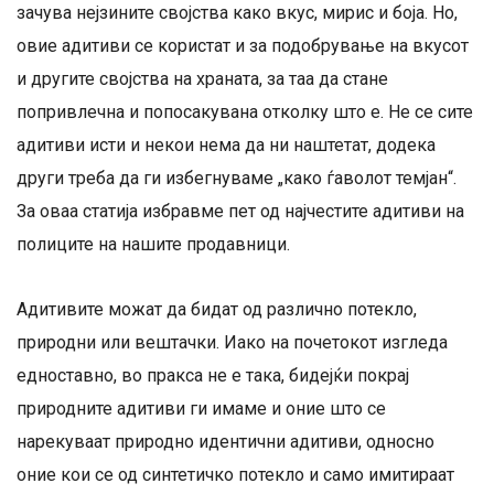
зачува нејзините својства како вкус, мирис и боја. Но,
овие адитиви се користат и за подобрување на вкусот
и другите својства на храната, за таа да стане
попривлечна и попосакувана отколку што е. Не се сите
адитиви исти и некои нема да ни наштетат, додека
други треба да ги избегнуваме „како ѓаволот темјан“.
За оваа статија избравме пет од најчестите адитиви на
полиците на нашите продавници.
Адитивите можат да бидат од различно потекло,
природни или вештачки. Иако на почетокот изгледа
едноставно, во пракса не е така, бидејќи покрај
природните адитиви ги имаме и оние што се
нарекуваат природно идентични адитиви, односно
оние кои се од синтетичко потекло и само имитираат