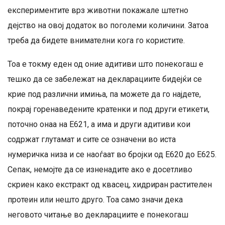
експериментите врз животни покажале штетно
дејство на овој додаток во поголеми количини. Затоа
треба да бидете внимателни кога го користите.
Тоа е токму еден од оние адитиви што понекогаш е
тешко да се забележат на декларациите бидејќи се
крие под различни имиња, па можете да го најдете,
покрај горенаведените кратенки и под други етикети,
поточно онаа на E621, а има и други адитиви кои
содржат глутамат и сите се означени во иста
нумеричка низа и се наоѓаат во бројки од E620 до E625.
Сепак, немојте да се изненадите ако е досетливо
скриен како екстракт од квасец, хидриран растителен
протеин или нешто друго. Тоа само значи дека
неговото читање во декларациите е понекогаш