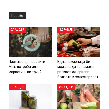
Повеќе
СЛАЈДЕР
ЗДРАВЈЕ
Чистење од паразити:
Една намирница би
Мит, потреба или
можела да го намали
маркетиншки трик?
ризикот од срцеви
болести и холестеролот
СЛАЈДЕР
СЛАЈДЕР