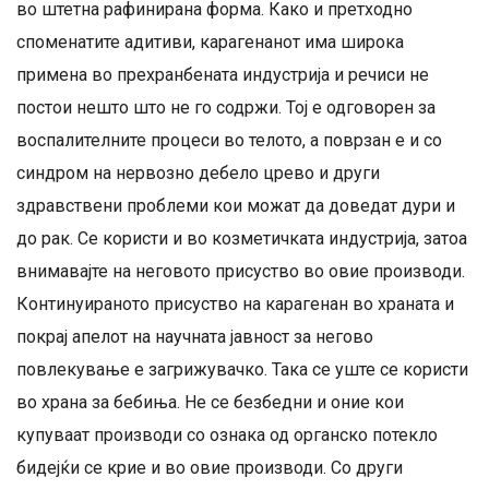
во штетна рафинирана форма. Како и претходно
споменатите адитиви, карагенанот има широка
примена во прехранбената индустрија и речиси не
постои нешто што не го содржи. Тој е одговорен за
воспалителните процеси во телото, а поврзан е и со
синдром на нервозно дебело црево и други
здравствени проблеми кои можат да доведат дури и
до рак. Се користи и во козметичката индустрија, затоа
внимавајте на неговото присуство во овие производи.
Континуираното присуство на карагенан во храната и
покрај апелот на научната јавност за негово
повлекување е загрижувачко. Така се уште се користи
во храна за бебиња. Не се безбедни и оние кои
купуваат производи со ознака од органско потекло
бидејќи се крие и во овие производи. Со други