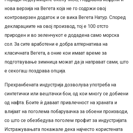
нова верзија на Вегета која не го содржи овој
контроверзен додаток и се вика Вегета Натур. Според
декларациите на овој производ, тој е 100 отсто
природен и во зеленчукот е додадена само морска
сол. За сите вработени е добра алтернатива на
класичната Вегета, а оние кои имаат време за
подготвување зимница можат да ја направат сами, што
е секогаш поздрава опција.
Прехранбената индустрија дозволува употреба на
синтетички или вештачки бои, од кои многу се добиени
од нафта. Боите ѝ даваат привлечност на храната и
влијаат на поголема побарувачка за обоени производи,
со што се обезбедува поголем профит за индустријата.
Истражувањата покажале дека најчесто користената