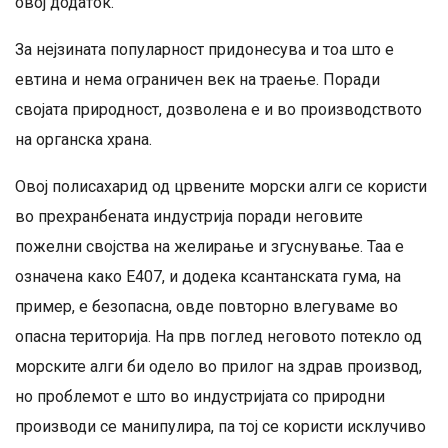
овој додаток.
За нејзината популарност придонесува и тоа што е
евтина и нема ограничен век на траење. Поради
својата природност, дозволена е и во производството
на органска храна.
Овој полисахарид од црвените морски алги се користи
во прехранбената индустрија поради неговите
пожелни својства на желирање и згуснување. Таа е
означена како E407, и додека ксантанската гума, на
пример, е безопасна, овде повторно влегуваме во
опасна територија. На прв поглед неговото потекло од
морските алги би одело во прилог на здрав производ,
но проблемот е што во индустријата со природни
производи се манипулира, па тој се користи исклучиво