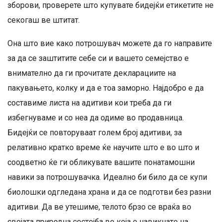
зборови, проверете што купувате бидејќи етикетите не
секогаш ве штитат.
Она што вие како потрошувач можете да го направите
за да се заштитите себе си и вашето семејство е
внимателно да ги прочитате декларациите на
пакувањето, колку и да е тоа заморно. Најдобро е да
составиме листа на адитиви кои треба да ги
избегнуваме и со неа да одиме во продавница.
Бидејќи се повторуваат голем број адитиви, за
релативно кратко време ќе научите што е во што и
соодветно ќе ги обликувате вашите понатамошни
навики за потрошувачка. Идеално би било да се купи
биолошки одгледана храна и да се подготви без разни
адитиви. Да ве утешиме, телото брзо се враќа во
својата природна состојба во која е навикнато на