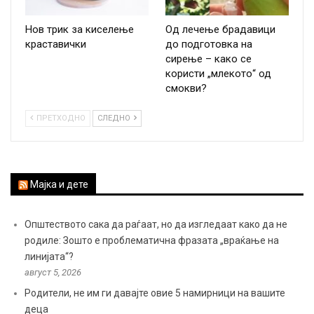
Нов трик за киселење
Од лечење брадавици
краставички
до подготовка на
сирење – како се
користи „млекото“ од
смокви?
ПРЕТХОДНО
СЛЕДНО
Мајка и дете
Општеството сака да раѓаат, но да изгледаат како да не
родиле: Зошто е проблематична фразата „враќање на
линијата“?
август 5, 2026
Родители, не им ги давајте овие 5 намирници на вашите
деца