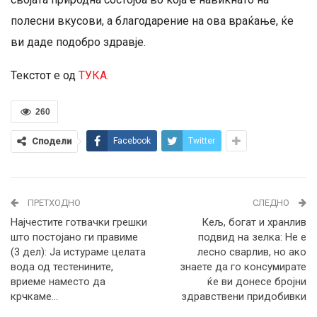
полесни вкусови, а благодарение на ова враќање, ќе
ви даде подобро здравје.
Текстот е од
ТУКА.
260
Сподели
Facebook
Twitter
ПРЕТХОДНО
СЛЕДНО
Најчестите готвачки грешки
Кељ, богат и хранлив
што постојано ги правиме
подвид на зелка: Не е
(3 дел): Ја истураме целата
лесно сварлив, но ако
вода од тестенините,
знаете да го консумирате
вриеме наместо да
ќе ви донесе бројни
крчкаме…
здравствени придобивки