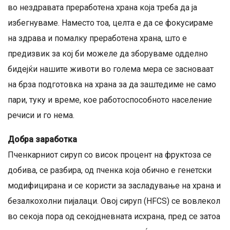
во нездравата преработена храна која треба да ја
избегнуваме. Наместо тоа, целта е да се фокусираме
на здрава и помалку преработена храна, што е
предизвик за кој би можеле да зборуваме одделно
бидејќи нашите животи во голема мера се засноваат
на брза подготовка на храна за да заштедиме не само
пари, туку и време, кое работоспособното население
речиси и го нема.
Добра заработка
Пченкарниот сируп со висок процент на фруктоза се
добива, се разбира, од пченка која обично е генетски
модифицирана и се користи за засладување на храна и
безалкохолни пијалаци. Овој сируп (HFCS) се вовлекол
во секоја пора од секојдневната исхрана, пред се затоа