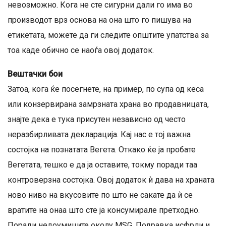
невозможно. Кога не сте сигурни дали го има во
производот врз основа на она што го пишува на
етикетата, можете да ги следите општите упатства за
тоа каде обично се наоѓа овој додаток.
Вештачки бои
Затоа, кога ќе посегнете, на пример, по супа од кеса
или конзервирана замрзната храна во продавницата,
знајте дека е тука присутен независно од често
неразбирливата декларација. Кај нас е тој важна
состојка на познатата Вегета. Откако ќе ја пробате
Вегетата, тешко е да ја оставите, токму поради таа
контроверзна состојка. Овој додаток ѝ дава на храната
ново ниво на вкусовите по што не сакате да ѝ се
вратите на онаа што сте ја консумирале претходно.
Поради недоумиците околу MSG, Подравка исфрли и