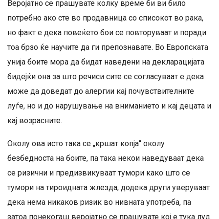
Веројатно се прашувате колку време би ви било
потребно ако сте во продавница со списокот во рака,
но факт е дека повеќето бои се повторуваат и поради
тоа брзо ќе научите да ги препознавате. Во Европската
унија боите мора да бидат наведени на декларацијата
бидејќи она за што речиси сите се согласуваат е дека
може да доведат до алергии кај почувствителните
луѓе, но и до нарушување на вниманието и кај децата и
кај возрасните.
Околу ова исто така се „кршат копја“ околу
безбедноста на боите, па така некои наведуваат дека
се ризични и предизвикуваат тумори како што се
тумори на тироидната жлезда, додека други уверуваат
дека нема никаков ризик во нивната употреба, па
затоа понекогаш веројатно се прашувате кој е тука луд.