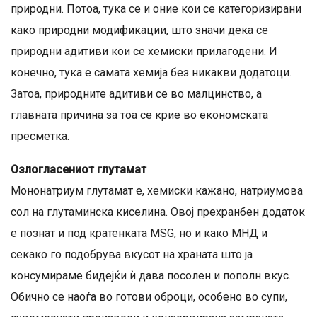
природни. Потоа, тука се и оние кои се категоризирани
како природни модификации, што значи дека се
природни адитиви кои се хемиски прилагодени. И
конечно, тука е самата хемија без никакви додатоци.
Затоа, природните адитиви се во малцинство, а
главната причина за тоа се крие во економската
пресметка.
Озлогласениот глутамат
Мононатриум глутамат е, хемиски кажано, натриумова
сол на глутаминска киселина. Овој прехранбен додаток
е познат и под кратенката MSG, но и како МНД и
секако го подобрува вкусот на храната што ја
консумираме бидејќи ѝ дава посолен и пополн вкус.
Обично се наоѓа во готови оброци, особено во супи,