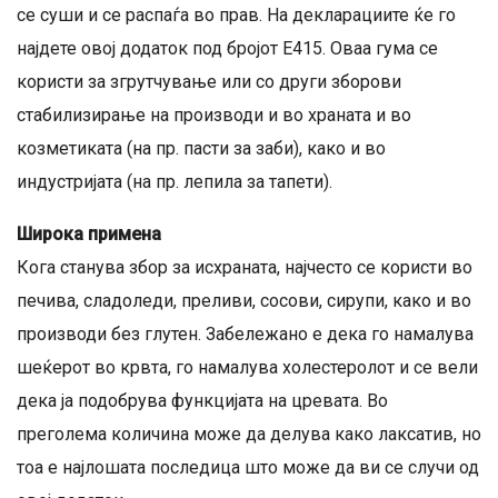
се суши и се распаѓа во прав. На декларациите ќе го
најдете овој додаток под бројот Е415. Оваа гума се
користи за згрутчување или со други зборови
стабилизирање на производи и во храната и во
козметиката (на пр. пасти за заби), како и во
индустријата (на пр. лепила за тапети).
Широка примена
Кога станува збор за исхраната, најчесто се користи во
печива, сладоледи, преливи, сосови, сирупи, како и во
производи без глутен. Забележано е дека го намалува
шеќерот во крвта, го намалува холестеролот и се вели
дека ја подобрува функцијата на цревата. Во
преголема количина може да делува како лаксатив, но
тоа е најлошата последица што може да ви се случи од