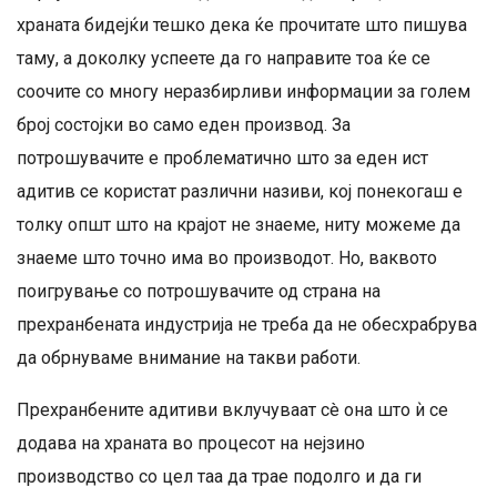
храната бидејќи тешко дека ќе прочитате што пишува
таму, а доколку успеете да го направите тоа ќе се
соочите со многу неразбирливи информации за голем
број состојки во само еден производ. За
потрошувачите е проблематично што за еден ист
адитив се користат различни називи, кој понекогаш е
толку општ што на крајот не знаеме, ниту можеме да
знаеме што точно има во производот. Но, ваквото
поигрување со потрошувачите од страна на
прехранбената индустрија не треба да не обесхрабрува
да обрнуваме внимание на такви работи.
Прехранбените адитиви вклучуваат сè она што ѝ се
додава на храната во процесот на нејзино
производство со цел таа да трае подолго и да ги