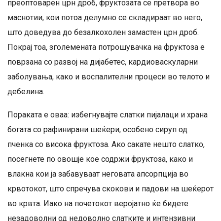
преоптоварен црн дроб, фруктозата се претвора во
маснотии, кои потоа делумно се складираат во него,
што доведува до безалкохолен замастен црн дроб.
Покрај тоа, зголемената потрошувачка на фруктоза е
поврзана со развој на дијабетес, кардиоваскуларни
заболувања, како и воспалителни процеси во телото и
дебелина.
Пораката е оваа: избегнувајте слатки пијалаци и храна
богата со рафинирани шеќери, особено сируп од
пченка со висока фруктоза. Ако сакате нешто слатко,
посегнете по овошје кое содржи фруктоза, како и
влакна кои ја забавуваат неговата апсорпција во
крвотокот, што спречува скокови и падови на шеќерот
во крвта. Иако на почетокот веројатно ќе бидете
незадоволни од недоволно слатките и интензивни