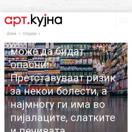
СЛАЈДЕР
СОВЕТИ
Дома
Слајдер
Прехранбените бои
може да бидат
опасни:
Претставуваат ризик
за некои болести, а
најмногу ги има во
пијалаците, слатките
и печивата