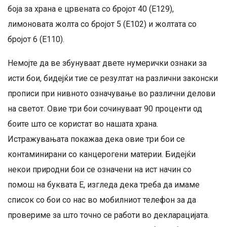
боја за храна е црвената со бројот 40 (Е129),
лимоновата жолта со бројот 5 (Е102) и жолтата со
бројот 6 (Е110).
Немојте да ве збунуваат двете нумерички ознаки за
исти бои, бидејќи тие се резултат на различни законски
прописи при нивното означување во различни делови
на светот. Овие три бои сочинуваат 90 проценти од
боите што се користат во нашата храна.
Истражувањата покажаа дека овие три бои се
контаминирани со канцерогени материи. Бидејќи
некои природни бои се означени на ист начин со
помош на буквата Е, изгледа дека треба да имаме
список со бои со нас во мобилниот телефон за да
провериме за што точно се работи во декларацијата.