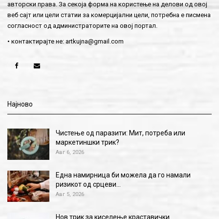
авторски права. За секоја форма на користење на делови од овој
веб сајт или цели статии за комерцијални цели, потребна е писмена
согласност од администраторите на овој портал.
• контактирајте не:
artkujna@gmail.com
Најново
Чистење од паразити: Мит, потреба или
маркетиншки трик?
Авг 6, 2026
Една намирница би можела да го намали
ризикот од срцеви…
Авг 5, 2026
Нов трик за киселење краставички