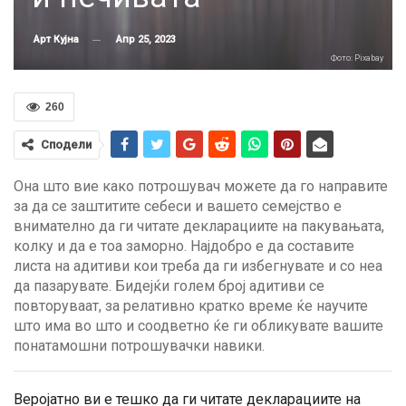
Апр 25, 2023
Арт Кујна
Фото: Pixabay
260
Сподели
Она што вие како потрошувач можете да го направите
за да се заштитите себеси и вашето семејство е
внимателно да ги читате декларациите на пакувањата,
колку и да е тоа заморно. Најдобро е да составите
листа на адитиви кои треба да ги избегнувате и со неа
да пазарувате. Бидејќи голем број адитиви се
повторуваат, за релативно кратко време ќе научите
што има во што и соодветно ќе ги обликувате вашите
понатамошни потрошувачки навики.
Веројатно ви е тешко да ги читате декларациите на