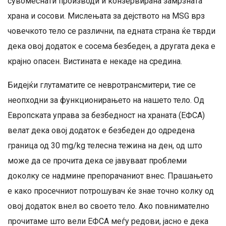
сувомеснати производи и конзервирана замрзната
храна и сосови. Мислењата за дејството на MSG врз
човечкото тело се различни, па едната страна ќе тврди
дека овој додаток е сосема безбеден, а другата дека е
крајно опасен. Вистината е некаде на средина.
Бидејќи глутаматите се невротрансмитери, тие се
неопходни за функционирањето на нашето тело. Од
Европската управа за безбедност на храната (ЕФСА)
велат дека овој додаток е безбеден до одредена
граница од 30 mg/kg телесна тежина на ден, од што
може да се прочита дека се јавуваат проблеми
доколку се надмине препорачаниот внес. Прашањето
е како просечниот потрошувач ќе знае точно колку од
овој додаток внел во своето тело. Ако повнимателно
прочитаме што вели ЕФСА меѓу редови, јасно е дека