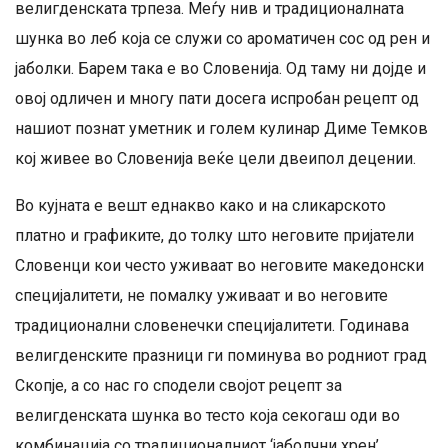
велигденската трпеза. Меѓу нив и традиционалната
шунка во леб која се служи со ароматичен сос од рен и
јаболки. Барем така е во Словенија. Од таму ни дојде и
овој одличен и многу пати досега испробан рецепт од
нашиот познат уметник и голем кулинар Диме Темков
кој живее во Словенија веќе цели двеипол децении.
Во кујната е вешт еднакво како и на сликарското
платно и графиките, до толку што неговите пријатели
Словенци кои често уживаат во неговите македонски
специјалитети, не помалку уживаат и во неговите
традиционални словенечки специјалитети. Годинава
велигденските празници ги поминува во родниот град
Скопје, а со нас го сподели својот рецепт за
велигденската шунка во тесто која секогаш оди во
комбинација со традиционалниот ‘јаболчни хрен’.