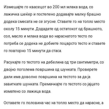
Измешајте го квасецот во 200 мл млака вода, со
лажичка шеќер и постепено додавајте малку брашно
додека смесата не се згусне. Ставете го на топло место
околу 15 минути. Додадете од остатокот од брашното,
сол, масло и млака вода во нараснатото тесто по
потреба се додека не добиете поцврсто тесто и ставете
го повторно 15 минути да стаса.
Расукајте го тестото на дебелина од три сантиметри, со
двојно поголема површина од шунката. Проверете
дали има доволно површина на тестото за да ја
завиткате шунката. Премачкајте го тестото со јајцето
изматено со лажица вода.
Оставете го половина час на топло место да нарасне, а