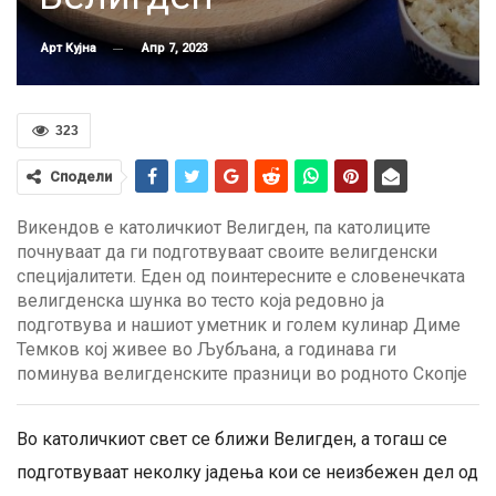
Апр 7, 2023
Арт Кујна
323
Сподели
Викендов е католичкиот Велигден, па католиците
почнуваат да ги подготвуваат своите велигденски
специјалитети. Еден од поинтересните е словенечката
велигденска шунка во тесто која редовно ја
подготвува и нашиот уметник и голем кулинар Диме
Темков кој живее во Љубљана, а годинава ги
поминува велигденските празници во родното Скопје
Во католичкиот свет се ближи Велигден, а тогаш се
подготвуваат неколку јадења кои се неизбежен дел од