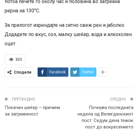
потоа печете го околу час и половина во загреана
рерна на 130°С.
За прилогот изрендајте на ситно свеж рен и јаболко.
Додадете по вкус, сол, малку шеќер, вода и алкохолен
оцет.
323
Сподели
Facebook
Twitter
ПРЕТХОДНО
СЛЕДНО
Покачен шеќер – причини
Почнува последната
за загриженост
недела од Велигденскиот
пост: Седум дена тежок
пост до вокресението