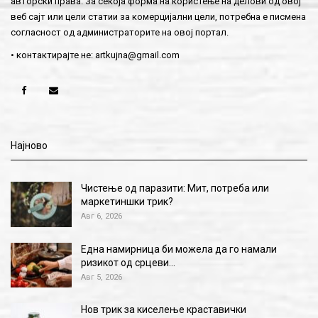
авторски права. За секоја форма на користење на делови од овој
веб сајт или цели статии за комерцијални цели, потребна е писмена
согласност од администраторите на овој портал.
• контактирајте не:
artkujna@gmail.com
Најново
Чистење од паразити: Мит, потреба или
маркетиншки трик?
Авг 6, 2026
Една намирница би можела да го намали
ризикот од срцеви…
Авг 5, 2026
Нов трик за киселење краставички