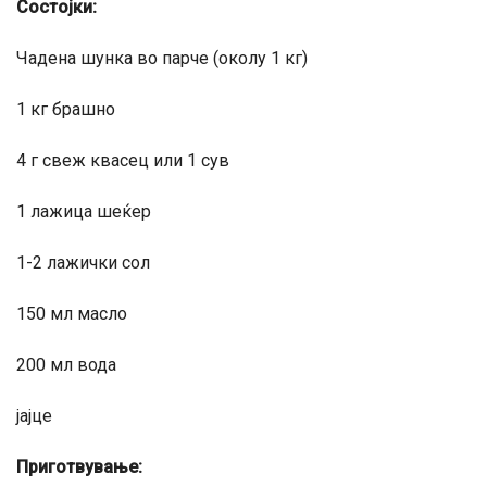
Состојки:
Чадена шунка во парче (околу 1 кг)
1 кг брашно
4 г свеж квасец или 1 сув
1 лажица шеќер
1-2 лажички сол
150 мл масло
200 мл вода
јајце
Приготвување: