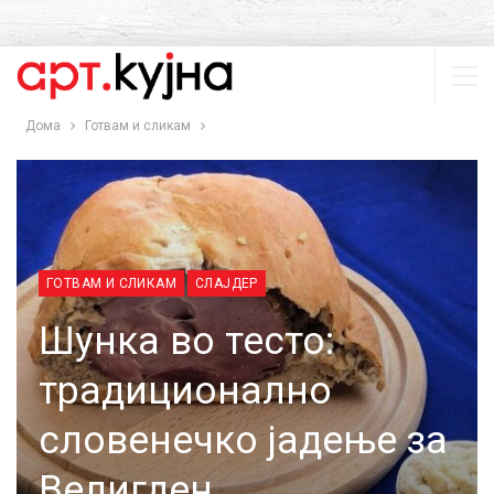
Дома
Готвам и сликам
ГОТВАМ И СЛИКАМ
СЛАЈДЕР
Шунка во тесто:
традиционално
словенечко јадење за
Велигден