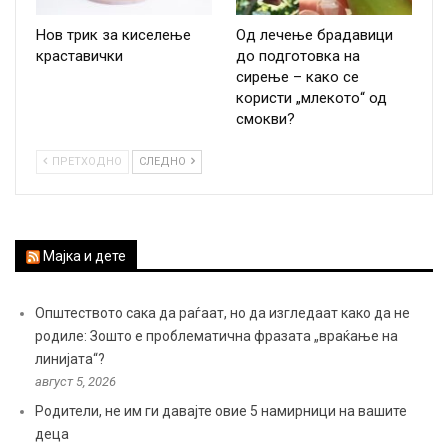
Нов трик за киселење
Од лечење брадавици
краставички
до подготовка на
сирење – како се
користи „млекото“ од
смокви?
ПРЕТХОДНО
СЛЕДНО
Мајка и дете
Општеството сака да раѓаат, но да изгледаат како да не
родиле: Зошто е проблематична фразата „враќање на
линијата“?
август 5, 2026
Родители, не им ги давајте овие 5 намирници на вашите
деца