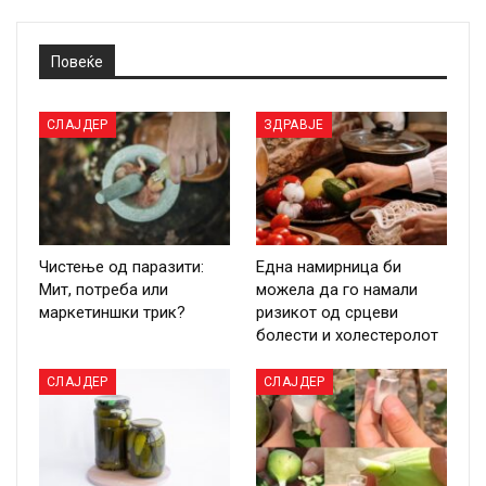
Повеќе
СЛАЈДЕР
ЗДРАВЈЕ
Чистење од паразити:
Една намирница би
Мит, потреба или
можела да го намали
маркетиншки трик?
ризикот од срцеви
болести и холестеролот
СЛАЈДЕР
СЛАЈДЕР