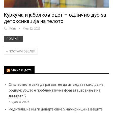
Куркума и јаболков оцет – одлично дуо за
детоксикација на телото
Арт Кујна
Фев 22, 2022
ПОВЕЌЕ...
ПОСТАРИ ОБЈАВИ
Мајка и дете
Општеството сака да раѓаат, но да изгледаат како да не
родиле: Зошто е проблематична фразата „враќање на
линијата“?
август 5, 2026
Родители, не им ги давајте овие 5 намирници на вашите