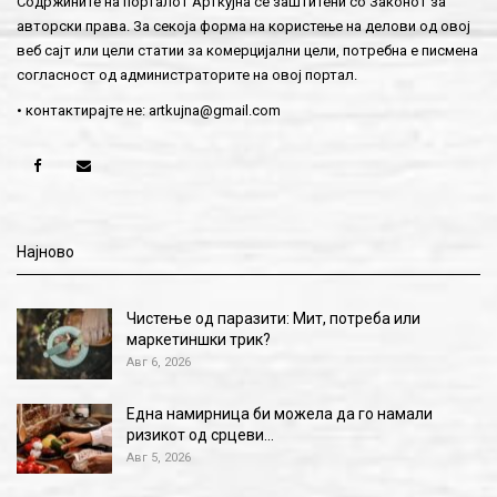
Содржините на порталот Арткујна се заштитени со Законот за
авторски права. За секоја форма на користење на делови од овој
веб сајт или цели статии за комерцијални цели, потребна е писмена
согласност од администраторите на овој портал.
• контактирајте не:
artkujna@gmail.com
Најново
Чистење од паразити: Мит, потреба или
маркетиншки трик?
Авг 6, 2026
Една намирница би можела да го намали
ризикот од срцеви…
Авг 5, 2026