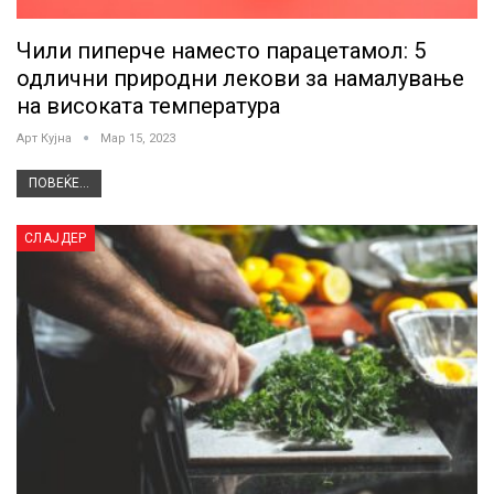
Чили пиперче наместо парацетамол: 5
одлични природни лекови за намалување
на високата температура
Арт Кујна
Мар 15, 2023
ПОВЕЌЕ...
СЛАЈДЕР