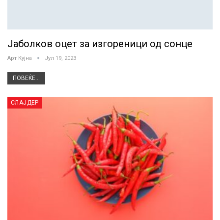
Јаболков оцет за изгореници од сонце
Арт Кујна
Јул 19, 2023
ПОВЕЌЕ...
СЛАЈДЕР