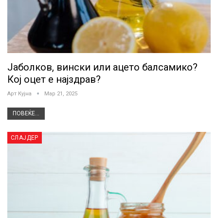
Јаболков, вински или ацето балсамико?
Кој оцет е најздрав?
Арт Кујна
Мар 21, 2025
ПОВЕЌЕ...
СЛАЈДЕР