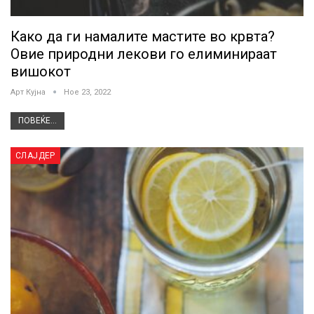
Како да ги намалите мастите во крвта?
Овие природни лекови го елиминираат
вишокот
Арт Кујна
Ное 23, 2022
ПОВЕЌЕ...
СЛАЈДЕР