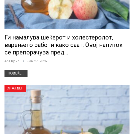
Ги намалува шеќерот и холестеролот,
варењето работи како саат: Овој напиток
се препорачува пред…
Арт Кујна
Јан 27, 2026
ПОВЕЌЕ...
СЛАЈДЕР