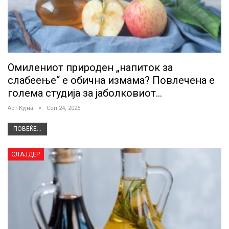
Омилениот природен „напиток за
слабеење“ е обична измама? Повлечена е
голема студија за јаболковиот…
Арт Кујна
Сеп 24, 2025
ПОВЕЌЕ...
СЛАЈДЕР