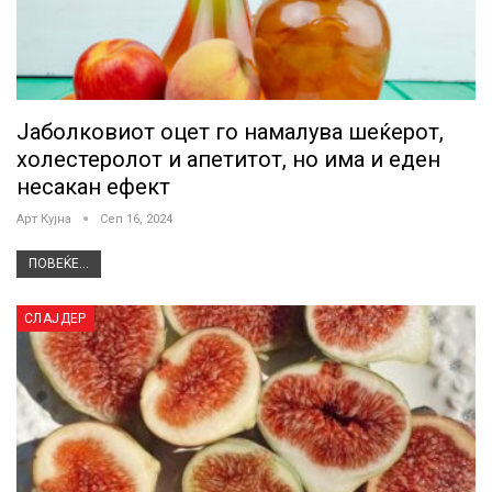
Јаболковиот оцет го намалува шеќерот,
холестеролот и апетитот, но има и еден
несакан ефект
Арт Кујна
Сеп 16, 2024
ПОВЕЌЕ...
СЛАЈДЕР