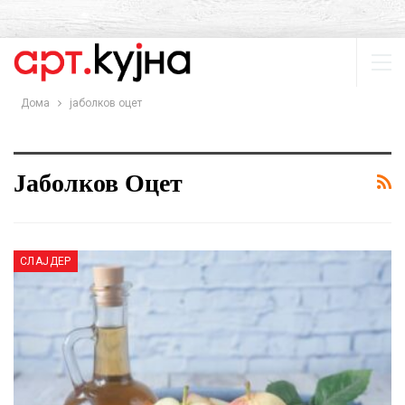
Дома
јаболков оцет
Јаболков Оцет
СЛАЈДЕР