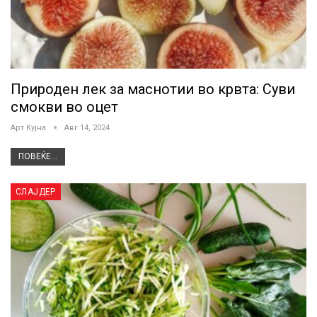
Природен лек за маснотии во крвта: Суви
смокви во оцет
Арт Кујна
Авг 14, 2024
ПОВЕЌЕ...
СЛАЈДЕР