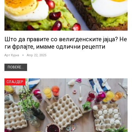
Што да правите со велигденските јајца? Не
ги фрлајте, имаме одлични рецепти
Арт Кујна
Апр 22, 2025
ПОВЕЌЕ...
СЛАЈДЕР