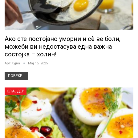
Ако сте постојано уморни и сè ве боли,
можеби ви недостасува една важна
состојка – холин!
Арт Кујна
Мај 15, 2025
ПОВЕЌЕ...
СЛАЈДЕР