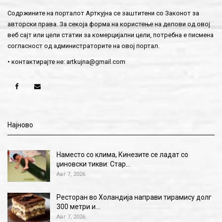
Содржините на порталот Арткујна се заштитени со Законот за
авторски права. За секоја форма на користење на делови од овој
веб сајт или цели статии за комерцијални цели, потребна е писмена
согласност од администраторите на овој портал.
• контактирајте не:
artkujna@gmail.com
Најново
Наместо со клима, Кинезите се ладат со
џиновски тикви: Стар…
Авг 7, 2026
Ресторан во Холандија направи тирамису долг
300 метри и…
Авг 7, 2026