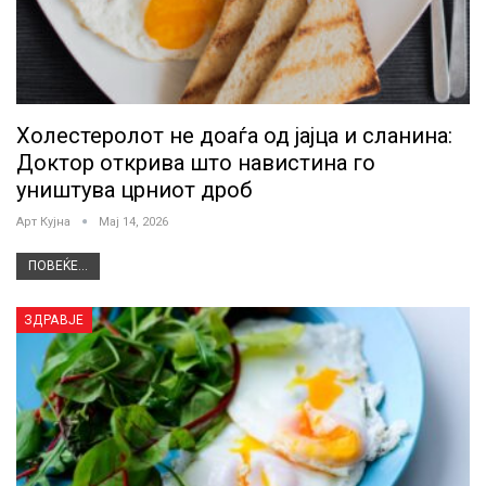
Холестеролот не доаѓа од јајца и сланина:
Доктор открива што навистина го
уништува црниот дроб
Арт Кујна
Мај 14, 2026
ПОВЕЌЕ...
ЗДРАВЈЕ