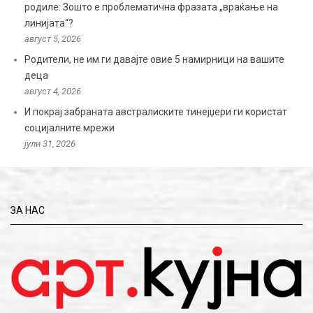
родиле: Зошто е проблематична фразата „враќање на
линијата“?
август 5, 2026
Родители, не им ги давајте овие 5 намирници на вашите
деца
август 4, 2026
И покрај забраната австралиските тинејџери ги користат
социјалните мрежи
јули 31, 2026
ЗА НАС