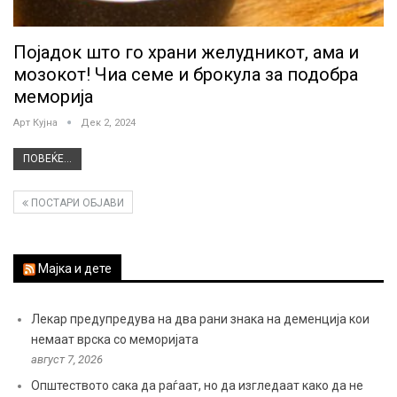
Појадок што го храни желудникот, ама и
мозокот! Чиа семе и брокула за подобра
меморија
Арт Кујна
Дек 2, 2024
ПОВЕЌЕ...
ПОСТАРИ ОБЈАВИ
Мајка и дете
Лекар предупредува на два рани знака на деменција кои
немаат врска со меморијата
август 7, 2026
Општеството сака да раѓаат, но да изгледаат како да не