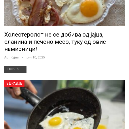
Холестеролот не се добива од јајца,
сланина и печено месо, туку од овие
намирници!
Арт Кујна
Јун 10, 2025
ПОВЕЌЕ...
ЗДРАВЈЕ