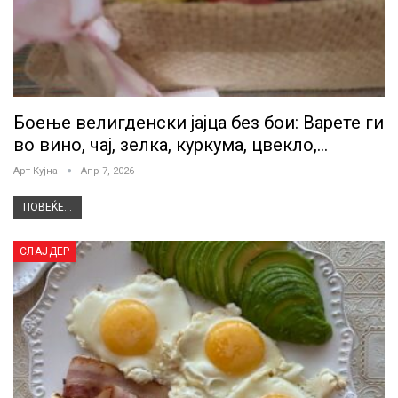
Боење велигденски јајца без бои: Варете ги
во вино, чај, зелка, куркума, цвекло,…
Арт Кујна
Апр 7, 2026
ПОВЕЌЕ...
СЛАЈДЕР