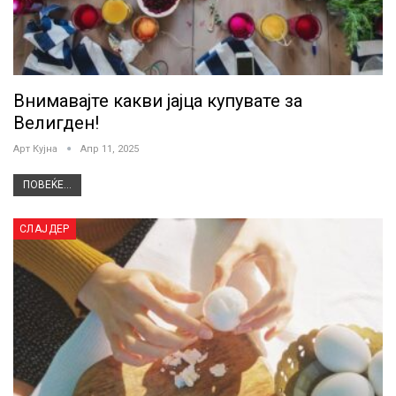
Внимавајте какви јајца купувате за
Велигден!
Арт Кујна
Апр 11, 2025
ПОВЕЌЕ...
СЛАЈДЕР