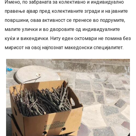
Имено, по забраната за колективно и индивидуално
правење ајвар пред колективните згради и на јавните
површини, оваа активност се пренесе во подрумите,
малите улички и во дворовите од индивидуалните
куќи и викендички. Ниту еден октомври не помина без
мирисот на овој најпознат македонски специјалитет.