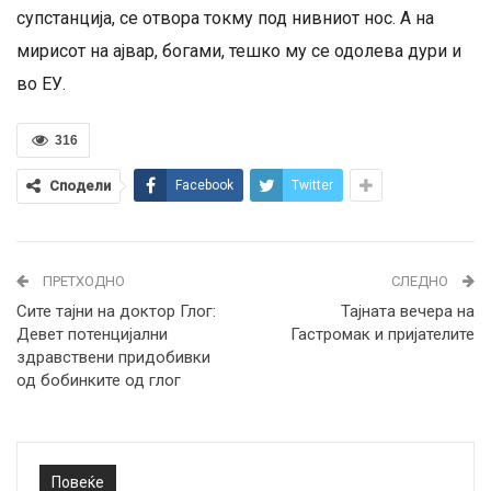
супстанција, се отвора токму под нивниот нос. А на
мирисот на ајвар, богами, тешко му се одолева дури и
во ЕУ.
316
Сподели
Facebook
Twitter
ПРЕТХОДНО
СЛЕДНО
Сите тајни на доктор Глог:
Тајната вечера на
Девет потенцијални
Гастромак и пријателите
здравствени придобивки
од бобинките од глог
Повеќе