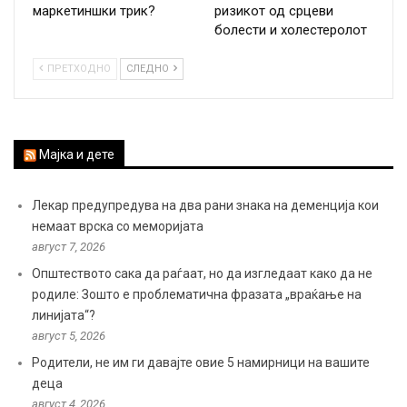
маркетиншки трик?
ризикот од срцеви
болести и холестеролот
ПРЕТХОДНО
СЛЕДНО
Мајка и дете
Лекар предупредува на два рани знака на деменција кои
немаат врска со меморијата
август 7, 2026
Општеството сака да раѓаат, но да изгледаат како да не
родиле: Зошто е проблематична фразата „враќање на
линијата“?
август 5, 2026
Родители, не им ги давајте овие 5 намирници на вашите
деца
август 4, 2026