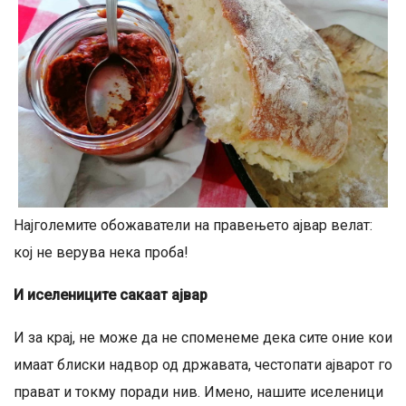
Најголемите обожаватели на правењето ајвар велат:
кој не верува нека проба!
И иселениците сакаат ајвар
И за крај, не може да не споменеме дека сите оние кои
имаат блиски надвор од државата, честопати ајварот го
прават и токму поради нив. Имено, нашите иселеници