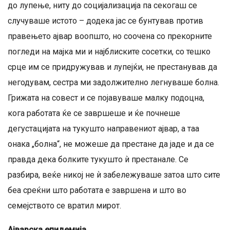
до лупење, ниту до социјализација па секогаш се
случуваше истото – додека јас се бунтував против
правењето ајвар воопшто, но соочена со прекорните
погледи на мајка ми и најблиските сосетки, со тешко
срце им се придружував и лупејќи, не престанував да
негодувам, сестра ми задолжително легнуваше болна.
Грижата на совест и се појавуваше малку подоцна,
кога работата ќе се завршеше и ќе почнеше
дегустацијата на тукушто направениот ајвар, а таа
онака „болна“, не можеше да престане да јаде и да се
правда дека болките тукушто ѝ престанале. Се
разбира, веќе никој не ѝ забележуваше затоа што сите
беа среќни што работата е завршена и што во
семејството се вратил мирот.
Ајварска епидемија