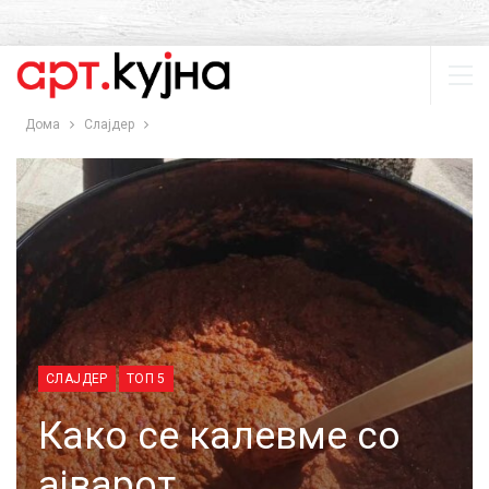
Дома
Слајдер
СЛАЈДЕР
ТОП 5
Како се калевме со
ајварот…