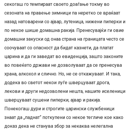
секогаш го темпираат своето доаѓање токму во
сезоната на правење зимници па неретко се враќаат
назад натоварени со ајвар, лутеница, нижени пиперки и
по некое шише домашна ракија. Пренесувајќи ги овие
домашни закуски од онаа страна на границата често се
соочуваат со опасност да бидат казнети, да платат
царина и да ги заведат во евиденција, зашто законите
во повеќето држави не дозволуваат да се пренесува
храна, алкохол и слично. Но, не се откажуваат. И така,
додека во светот некои луѓе шверцуваат дрога,
лекови и други недозволени нешта, нашите иселеници
шверцуваат сушени пиперки, ајвар и ракија.
Понекогаш дури и строгите царински службеници
знаат да „паднат“ поткупени со некое тегличе кое како
доказ дека не станува збор за некаква нелегална