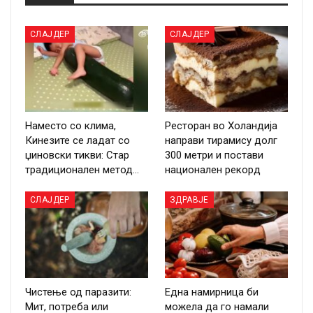
СЛАЈДЕР
СЛАЈДЕР
Наместо со клима,
Ресторан во Холандија
Кинезите се ладат со
направи тирамису долг
џиновски тикви: Стар
300 метри и постави
традиционален метод…
национален рекорд
СЛАЈДЕР
ЗДРАВЈЕ
Чистење од паразити:
Една намирница би
Мит, потреба или
можела да го намали