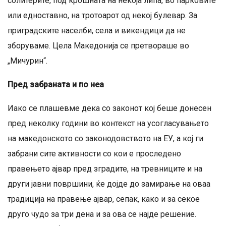
солитерите, под крошната на некоја липа, во парковите
или едноставно, на тротоарот од некој булевар. За
приградските населби, села и викендици да не
зборуваме. Цела Македонија се претвораше во
„Мичурин“.
Пред забраната и по неа
Иако се плашевме дека со законот кој беше донесен
пред неколку години во контекст на усогласувањето
на македонското со законодовството на ЕУ, а кој ги
забрани сите активности со кои е проследено
правењето ајвар пред зградите, на тревниците и на
други јавни површини, ќе дојде до замирање на оваа
традиција на правење ајвар, сепак, како и за секое
друго чудо за три дена и за ова се најде решение.