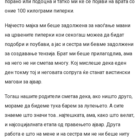
порано или подоцна и татко ми ќе се појави на врата со
оние 100 килограми пиперки.
Најчесто мајка ми беше задолжена за наоѓање маани
на црвените пиперки кои секогаш можеа да бидат
подобри и поубави, а јас и сестра ми бевме задолжени
за создавање тензија. Брат ми беше прилагодлив, ама
на него не ни сметаа многу. Кој мислеше дека еден
ден токму тој и неговата сопруга ќе станат вистински
магови за ајвар.
Тогаш нашите родители сметаа дека, ако ништо друго,
мораме да бидеме тука барем за лупењето. А сите
знаеме што значи тоа…најтешката, ама, како што велат,
и најсоцијалната етапа од правењето ајвар. Друга
работа е што на мене и на сестра ми не ни беше ниту