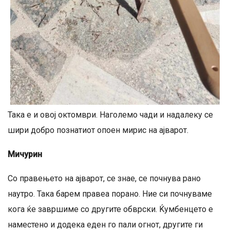
Така е и овој октомври. Наголемо чади и надалеку се
шири добро познатиот опоен мирис на ајварот.
Мичурин
Со правењето на ајварот, се знае, се почнува рано
наутро. Така барем правеа порано. Ние си почнуваме
кога ќе завршиме со другите обврски. Ќумбенцето е
наместено и додека еден го пали огнот, другите ги