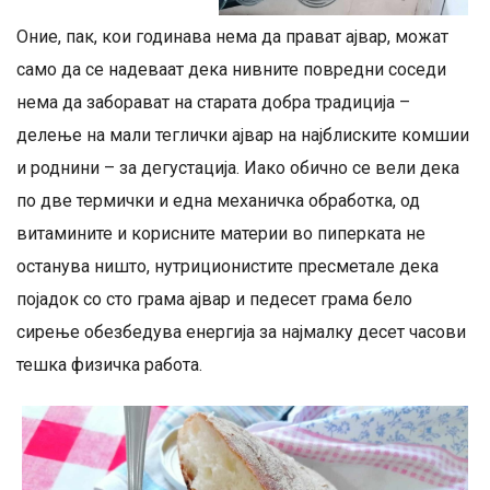
Оние, пак, кои годинава нема да прават ајвар, можат
само да се надеваат дека нивните повредни соседи
нема да заборават на старата добра традиција –
делење на мали теглички ајвар на најблиските комшии
и роднини – за дегустација. Иако обично се вели дека
по две термички и една механичка обработка, од
витамините и корисните материи во пиперката не
останува ништо, нутриционистите пресметале дека
појадок со сто грама ајвар и педесет грама бело
сирење обезбедува енергија за најмалку десет часови
тешка физичка работа.