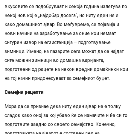
вкусовите се подобруваат и секоја година излегува по
некој нов кој е „најдобар досега“, но ниту еден не е
како домашниот ајвар. Во меѓувреме, се појавија и
нови начини на заработување за оние кои немаат
сигурен извор на егзистенција – подготвување
зимници. Имено, на пазарите сега можат да се најдат
сите можни зимници во домашна варијанта,
подготвени од рацете на некои вредни домаќинки кои
на тој начин придонесуваат за семејниот буџет.
Семејни рецепти
Мора да се признае дека ниту еден ајвар не е толку
сладок како оној за кој убаво ќе се измачите и ќе си го
подготвите заедно со своето семејство. Конечно,
подготовката на ајварот е составен дел на