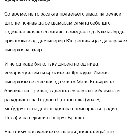
Со време, не го засакав правењето ајвар, па речиси
што не почнав да се шамарам самата себе што
годинава некако спонтано, поведена од Јуле и Јорде,
пријателите од дестилерија В’к, решив и јас да нарачам
пиперки за ајвар.
И не од каде било, туку директно од нива,
искористувајќи ги врските на Арт кујна. Имено,
пиперките се стасани од селото Мало Коњари, во
близина на Прилеп, кадешто се наоѓаат и бавчата и
расадникот на Гордана Цветаноска (инаку,
меѓудругото и долгогодишна новинарка во радио
Пела) и на нејзиниот сопруг Бранко.
Ете токму посочените се главни „виновници“ што