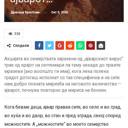
Окт 9, 2025
Драгица Христова
316
Сподели
Акцијата во семејствата заразени од „ајварскиот вирус“
трае од крајот на септември па таму некаде до првите
мразеви (ако воопшто ги има), кога лека полека
градот дотогаш исполнет со таа специфична и на сите
нам добро позната миризба на неговото величество –
ајварот, почнува повторно да мириса на бензин.
Кога бевме деца, ајвар правеа сите, во село и во град,
во куќа и во двор, во стан и пред зграда, секој според
можностите. А „можностите“ во моето семејство