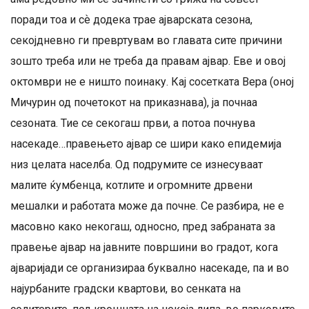
поради тоа и сѐ додека трае ајварската сезона,
секојдневно ги превртувам во главата сите причини
зошто треба или не треба да правам ајвар. Еве и овој
октомври не е ништо поинаку. Кај сосетката Вера (оној
Мичурин од почетокот на приказнава), ја почнаа
сезоната. Тие се секогаш први, а потоа почнува
насекаде…правењето ајвар се шири како епидемија
низ целата населба. Од подрумите се изнесуваат
малите ќумбенца, котлите и огромните дрвени
мешалки и работата може да почне. Се разбира, не е
масовно како некогаш, односно, пред забраната за
правење ајвар на јавните површини во градот, кога
ајваријади се организираа буквално насекаде, па и во
најурбаните градски квартови, во сенката на