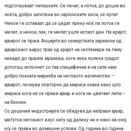
подготвуваат пиперките. Се печат, а потоа, до доцна во
ноќта, добро запотени во најлонските кеси, се лупат.
Некои ги оставаат да се цедат преку ноќ па потоа ги
мелат, а некои, пак, ги мелат уште истиот ден. На крајот,
ајварот се пржи. Акцијата во семејствата заразени од
ајварскиот вирус трае од крајот на септември па таму
некаде до првите мразеви, кога лека полека градот
дотогаш исполнет со таа специфична и на сите нам
добро позната миризба на неговото величество –
ајварот, почнува повторно да мириса онака како што
мириса кога не се прави ајвар и кога не цветаат липи –
на бензин.
Со децении индустријата се обидува да направи ајвар,
меѓутоа неговиот вкус ниту од далеку не е како на оној
кој се прави во домашни услови. Од година во година