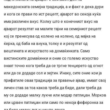
македонската семејна традиција, а и факт е дека дури
и кога се прави по ист рецепт, ајварот во секоја куќа
има различен вкус. Колку што е конечниот вкус на
ајварот резултат на малите тајни на семејниот рецепт
кој се пренесува од колено на колено, од мајка на
ќерка, од баба на внука, толку е и резултат од
вештината и искуството на домаќинката. Само
вистинските домаќинки и оние со големо искуство
знаат точно кога треба да се тргне тенџерето од огнот
или да се додаде сол и зејтин. Инаку, сите оние кои ја
прифатиле оваа традиција за правење ајвар, имаат свој
личен став за тоа каков треба да биде, дали треба да
му се додаде малку лукче или модар патлиџан. Морков
или црвен патлиџан или само по некоја феферонка за
да биде малку лут и ништо друго.