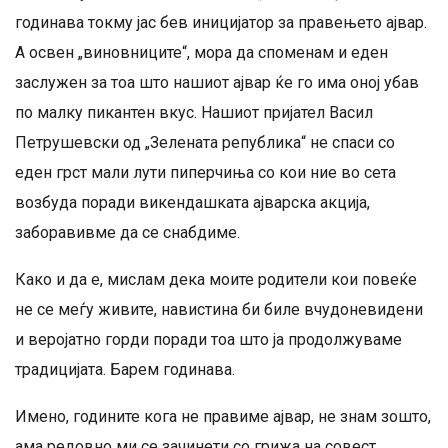
годинава токму јас бев иницијатор за правењето ајвар.
А освен „виновниците“, мора да споменам и еден
заслужен за тоа што нашиот ајвар ќе го има оној убав
по малку пикантен вкус. Нашиот пријател Васил
Петрушевски од „Зелената република“ не спаси со
еден грст мали лути пиперчиња со кои ние во сета
возбуда поради викендашката ајварска акција,
заборавивме да се снабдиме.
Како и да е, мислам дека моите родители кои повеќе
не се меѓу живите, навистина би биле вчудоневидени
и веројатно горди поради тоа што ја продолжуваме
традицијата. Барем годинава.
Имено, годините кога не правиме ајвар, не знам зошто,
ама редовно ми се зачинети со грижа на совест