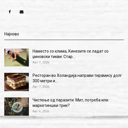
Најново
Наместо со клима, Кинезите се ладат со
џиновски тикви: Стар…
Авг 7, 2026
Ресторан во Холандија направи тирамису долг
300 метри и…
Авг 7, 2026
Чистење од паразити: Мит, потреба или
маркетиншки трик?
Авг 6, 2026