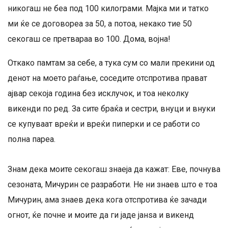
никогаш не беа под 100 килограми. Мајка ми и татко
ми ќе се договореа за 50, а потоа, некако тие 50
секогаш се претвараа во 100. Дома, војна!
Откако памтам за себе, а тука сум со мали прекини од
денот на моето раѓање, соседите отспротива прават
ајвар секоја година без исклучок, и тоа неколку
викенди по ред. За сите браќа и сестри, внуци и внуки
се купуваат вреќи и вреќи пиперки и се работи со
полна пареа.
Знам дека моите секогаш знаеја да кажат: Еве, почнува
сезоната, Мичурин се разработи. Не ни знаев што е тоа
Мичурин, ама знаев дека кога отспротива ќе зачади
огнот, ќе почне и моите да ги јаде јанѕа и викенд