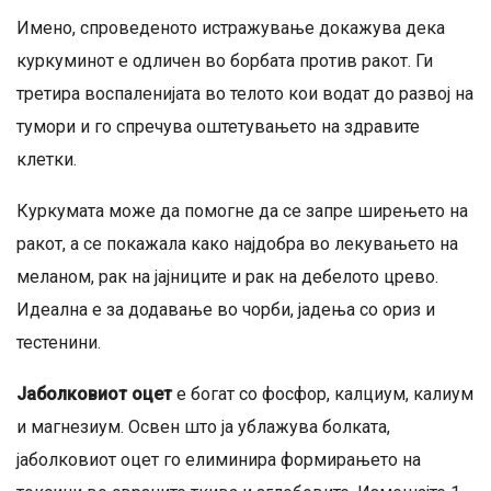
Имено, спроведеното истражување докажува дека
куркуминот е одличен во борбата против ракот. Ги
третира воспаленијата во телото кои водат до развој на
тумори и го спречува оштетувањето на здравите
клетки.
Куркумата може да помогне да се запре ширењето на
ракот, а се покажала како најдобра во лекувањето на
меланом, рак на јајниците и рак на дебелото црево.
Идеална е за додавање во чорби, јадења со ориз и
тестенини.
Јаболковиот оцет
е богат со фосфор, калциум, калиум
и магнезиум. Освен што ја ублажува болката,
јаболковиот оцет го елиминира формирањето на