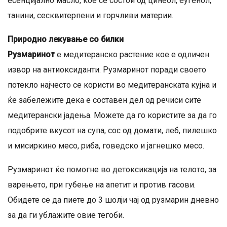
есенцијално масло, кое се состои од цинеол, еугенол,
танини, сесквитерпени и горчливи материи.
Природно лекување со билки
Рузмаринот
е медитеранско растение кое е одличен
извор на антиоксиданти. Рузмаринот поради своето
потекло најчесто се користи во медитеранската кујна и
ќе забележите дека е составен дел од речиси сите
медитерански јадења. Можете да го користите за да го
подобрите вкусот на супа, сос од домати, леб, пилешко
и мисиркино месо, риба, говедско и јагнешко месо.
Рузмаринот ќе помогне во детоксикација на телото, за
варењето, при губење на апетит и против гасови.
Обидете се да пиете до 3 шолји чај од рузмарин дневно
за да ги ублажите овие тегоби.