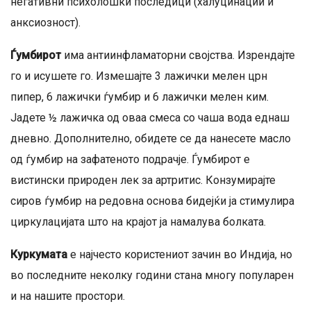
негативни психолошки последици (халуцинации и
анксиозност).
Ѓумбирот
има антиинфламаторни својства. Изрендајте
го и исушете го. Измешајте 3 лажички мелен црн
пипер, 6 лажички ѓумбир и 6 лажички мелен ким.
Јадете ½ лажичка од оваа смеса со чаша вода еднаш
дневно. Дополнително, обидете се да нанесете масло
од ѓумбир на зафатеното подрачје. Ѓумбирот е
вистински природен лек за артритис. Конзумирајте
сиров ѓумбир на редовна основа бидејќи ја стимулира
циркулацијата што на крајот ја намалува болката.
Куркумата
е најчесто користениот зачин во Индија, но
во последните неколку години стана многу популарен
и на нашите простори.