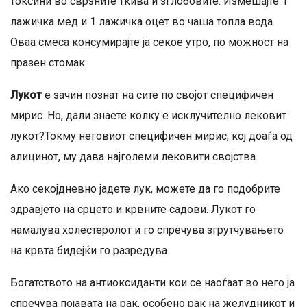
токсини во сврзните ткива и зглобовите. Измешајте 1
лажичка мед и 1 лажичка оцет во чаша топла вода.
Оваа смеса консумирајте ја секое утро, по можност на
празен стомак.
Лукот
е зачин познат на сите по својот специфичен
мирис. Но, дали знаете колку е исклучително лековит
лукот?Токму неговиот специфичен мирис, кој доаѓа од
алицинот, му дава најголеми лековити својства.
Ако секојдневно јадете лук, можете да го подобрите
здравјето на срцето и крвните садови. Лукот го
намалува холестеролот и го спречува згрутчувањето
на крвта бидејќи го разредува.
Богатството на антиоксиданти кои се наоѓаат во него ја
спречува појавата на рак, особено рак на желудникот и