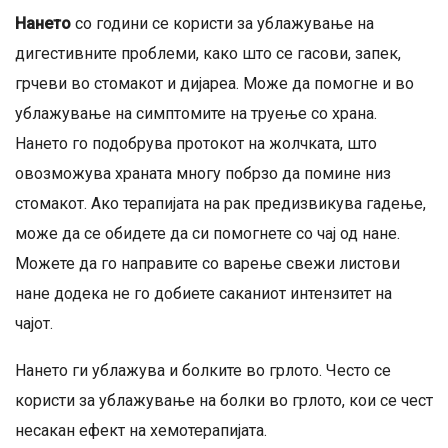
Нането
со години се користи за ублажување на
дигестивните проблеми, како што се гасови, запек,
грчеви во стомакот и дијареа. Може да помогне и во
ублажување на симптомите на труење со храна.
Нането го подобрува протокот на жолчката, што
овозможува храната многу побрзо да помине низ
стомакот. Ако терапијата на рак предизвикува гадење,
може да се обидете да си помогнете со чај од нане.
Можете да го направите со варење свежи листови
нане додека не го добиете саканиот интензитет на
чајот.
Нането ги ублажува и болките во грлото. Често се
користи за ублажување на болки во грлото, кои се чест
несакан ефект на хемотерапијата.