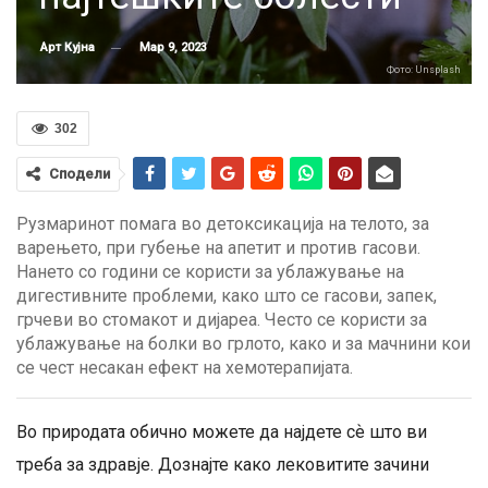
Мар 9, 2023
Арт Кујна
Фото: Unsplash
302
Сподели
Рузмаринот помага во детоксикација на телото, за
варењето, при губење на апетит и против гасови.
Нането со години се користи за ублажување на
дигестивните проблеми, како што се гасови, запек,
грчеви во стомакот и дијареа. Често се користи за
ублажување на болки во грлото, како и за мачнини кои
се чест несакан ефект на хемотерапијата.
Во природата обично можете да најдете сѐ што ви
треба за здравје. Дознајте како лековитите зачини