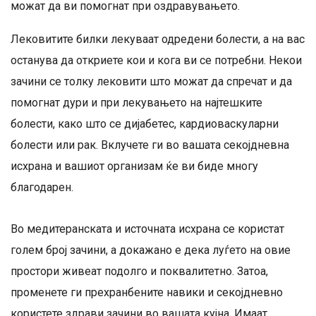
можат да ви помогнат при оздравувањето.
Лековитите билки лекуваат одредени болести, а на вас
останува да откриете кои и кога ви се потребни. Некои
зачини се толку лековити што можат да спречат и да
помогнат дури и при лекувањето на најтешките
болести, како што се дијабетес, кардиоваскуларни
болести или рак. Вклучете ги во вашата секојдневна
исхрана и вашиот организам ќе ви биде многу
благодарен.
Во медитеранската и источната исхрана се користат
голем број зачини, а докажано е дека луѓето на овие
простори живеат подолго и поквалитетно. Затоа,
променете ги прехранбените навики и секојдневно
користете здрави зачини во вашата кујна. Имаат