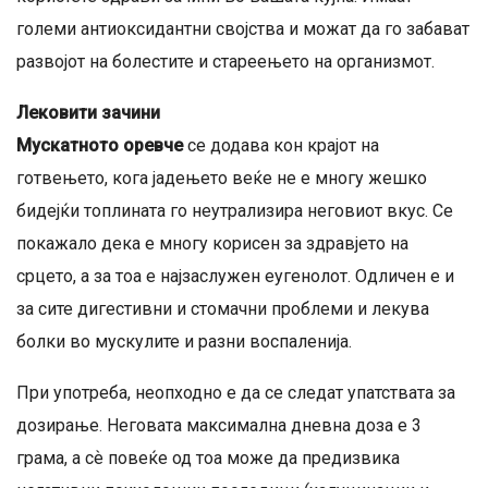
големи антиоксидантни својства и можат да го забават
развојот на болестите и стареењето на организмот.
Лековити зачини
Мускатното оревче
се додава кон крајот на
готвењето, кога јадењето веќе не е многу жешко
бидејќи топлината го неутрализира неговиот вкус. Се
покажало дека е многу корисен за здравјето на
срцето, а за тоа е најзаслужен еугенолот. Одличен е и
за сите дигестивни и стомачни проблеми и лекува
болки во мускулите и разни воспаленија.
При употреба, неопходно е да се следат упатствата за
дозирање. Неговата максимална дневна доза е 3
грама, а сѐ повеќе од тоа може да предизвика