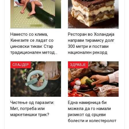
Наместо со клима,
Ресторан во Холандија
Кинезите се ладат со
направи тирамису долг
џиновски тикви: Стар
300 метри и постави
традиционален метод…
национален рекорд
СЛАЈДЕР
ЗДРАВЈЕ
Чистење од паразити:
Една намирница би
Мит, потреба или
можела да го намали
маркетиншки трик?
ризикот од срцеви
болести и холестеролот