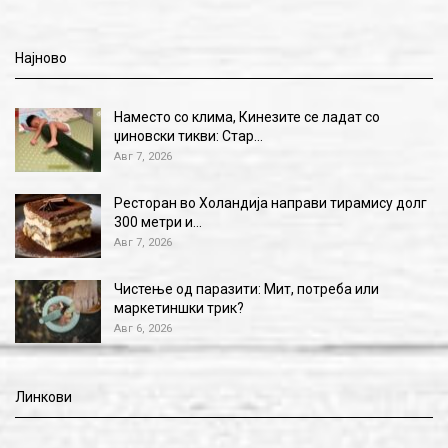
Најново
Наместо со клима, Кинезите се ладат со
џиновски тикви: Стар…
Авг 7, 2026
Ресторан во Холандија направи тирамису долг
300 метри и…
Авг 7, 2026
Чистење од паразити: Мит, потреба или
маркетиншки трик?
Авг 6, 2026
Линкови