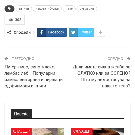
зачини
лековити билки
нане
рузмарин
302
Сподели
Facebook
Twitter
ПРЕТХОДНО
СЛЕДНО
Путер-пиво, сино млеко,
Дали имате силна желба за
лембас леб… Популарни
СЛАТКО или за СОЛЕНО?
измислени храна и пијалаци
Што му недостасува на
од филмови и книги
вашето тело?
Повеќе
СЛАЈДЕР
СЛАЈДЕР