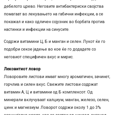
дебелото црево. Неговите антибактериски својства
помагаат во лекувањето на габични инфекции, а се
покажал и како одличен сојузник во борбата против
настинки и инфекции на синусите.
Содржи витамини Ц, Б и манган и селен. Лукот ќе го
подобри секое јадење во кое ќе го додадете со
неговиот специфичен вкус и мирис.
Лековитиот ловор
Ловоровите листови имаат многу ароматичен, зачинет,
горчлив и силен вкус. Свежите листови содржат
витамин А, Ц и витамини од Б комплексот. Од
минерали вклучуваат калциум, манган, железо, селен,
цинк и магнезиум. Ловорот содржи околу 1 до 3%