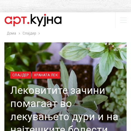
Дома
Слајдер
СЛАЈДЕР
ХРАНАТА ЛЕК
Лековитите зачини
помагаат во
лекувањето дури и на
најтешките болести