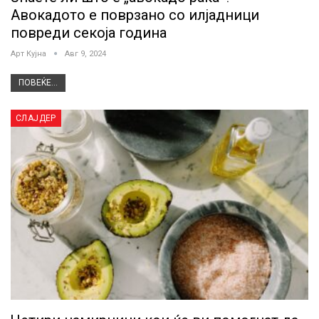
Авокадото е поврзано со илјадници
повреди секоја година
Арт Кујна
Авг 9, 2024
ПОВЕЌЕ...
СЛАЈДЕР