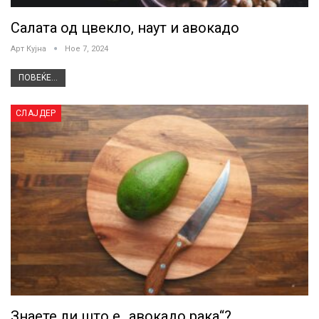
Салата од цвекло, наут и авокадо
Арт Кујна
Ное 7, 2024
ПОВЕЌЕ...
СЛАЈДЕР
Знаете ли што е „авокадо рака“?