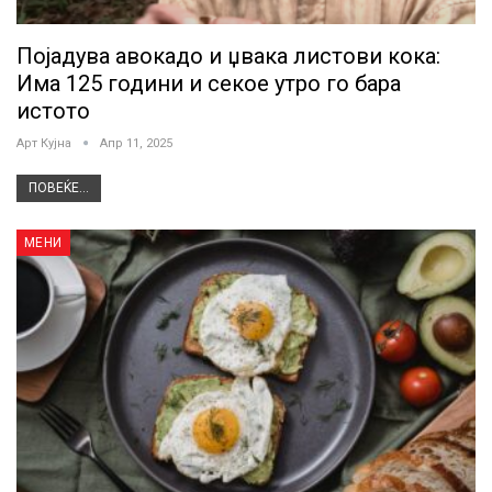
Појадува авокадо и џвака листови кока:
Има 125 години и секое утро го бара
истото
Арт Кујна
Апр 11, 2025
ПОВЕЌЕ...
МЕНИ