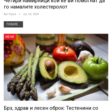
Четири намирници кои ќе ви помогнат да
го намалите холестеролот
Арт Кујна
Јул 24, 2024
ПОВЕЌЕ...
МЕНИ
Брз, здрав и лесен оброк: Тестенини со