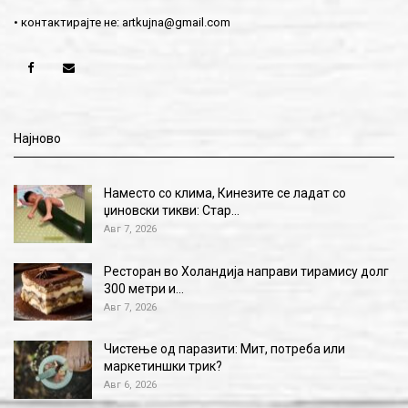
• контактирајте не:
artkujna@gmail.com
Најново
Наместо со клима, Кинезите се ладат со
џиновски тикви: Стар…
Авг 7, 2026
Ресторан во Холандија направи тирамису долг
300 метри и…
Авг 7, 2026
Чистење од паразити: Мит, потреба или
маркетиншки трик?
Авг 6, 2026