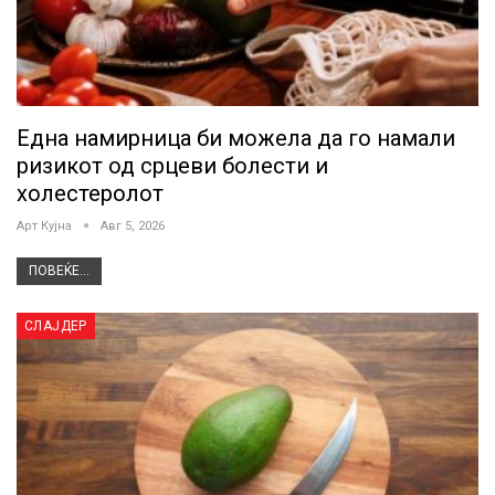
Една намирница би можела да го намали
ризикот од срцеви болести и
холестеролот
Арт Кујна
Авг 5, 2026
ПОВЕЌЕ...
СЛАЈДЕР