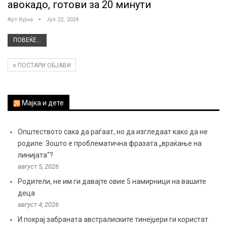
авокадо, готови за 20 минути
Арт Кујна
Јул 22, 2024
ПОВЕЌЕ...
ПОСТАРИ ОБЈАВИ
Мајка и дете
Општеството сака да раѓаат, но да изгледаат како да не
родиле: Зошто е проблематична фразата „враќање на
линијата“?
август 5, 2026
Родители, не им ги давајте овие 5 намирници на вашите
деца
август 4, 2026
И покрај забраната австралиските тинејџери ги користат