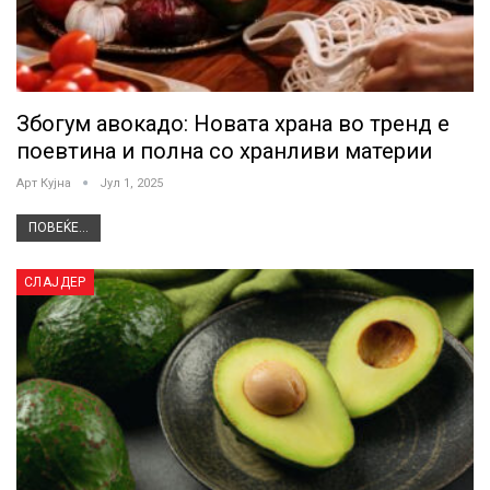
Збогум авокадо: Новата храна во тренд е
поевтина и полна со хранливи материи
Арт Кујна
Јул 1, 2025
ПОВЕЌЕ...
СЛАЈДЕР