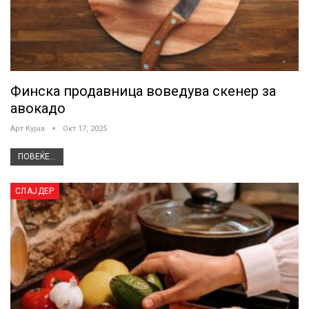
Финска продавница воведува скенер за
авокадо
Арт Кујна
Окт 17, 2025
ПОВЕЌЕ...
СЛАЈДЕР