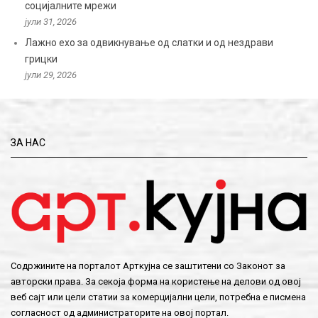
социјалните мрежи
јули 31, 2026
Лажно ехо за одвикнување од слатки и од нездрави
грицки
јули 29, 2026
ЗА НАС
Содржините на порталот Арткујна се заштитени со Законот за
авторски права. За секоја форма на користење на делови од овој
веб сајт или цели статии за комерцијални цели, потребна е писмена
согласност од администраторите на овој портал.