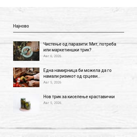
Најново
Чистење од паразити: Мит, потреба
или маркетиншки трик?
Авг 6, 2026
Една намирница би можела да го
намали ризикот од срцеви…
Авг 5, 2026
Нов трик за киселење краставички
Авг 5, 2026