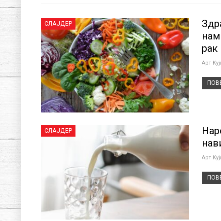
Здр
СЛАЈДЕР
нам
рак
Арт Ку
ПОВЕ
Нар
СЛАЈДЕР
нав
Арт Ку
ПОВЕ