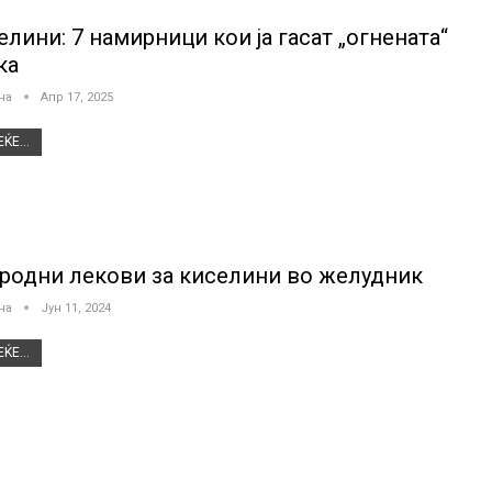
елини: 7 намирници кои ја гасат „огнената“
ка
јна
Апр 17, 2025
ЌЕ...
родни лекови за киселини во желудник
јна
Јун 11, 2024
ЌЕ...