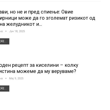
ави, но не и пред спиење: Овие
ирници може да го зголемат ризикот од
 на желудникот и…
јна
Јун 18, 2025
ЌЕ...
оден рецепт за киселини – колку
истина можеме да му веруваме?
јна
Мај 9, 2025
ЌЕ...