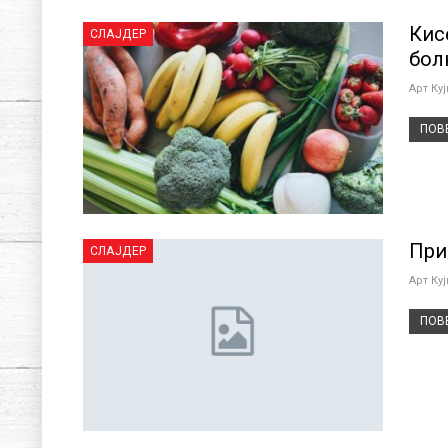
Кис
СЛАЈДЕР
бол
Арт Ку
ПОВЕ
При
СЛАЈДЕР
Арт Ку
ПОВЕ