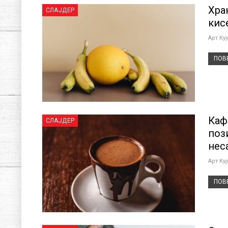
Хра
СЛАЈДЕР
кис
Арт Ку
ПОВЕ
Каф
СЛАЈДЕР
поз
нес
Арт Ку
ПОВЕ