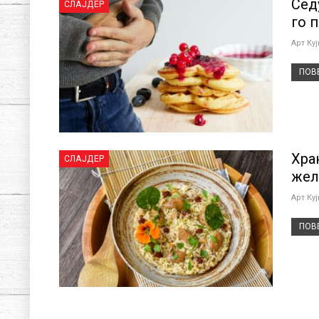
Сед
СЛАЈДЕР
го 
Арт Ку
ПОВЕ
Хра
СЛАЈДЕР
жел
Арт Ку
ПОВЕ