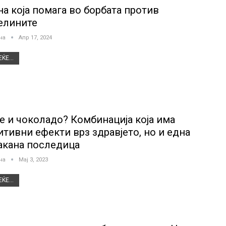
на која помага во борбата против
елините
јна
Апр 17, 2024
ЌЕ...
е и чоколадо? Комбинација која има
итивни ефекти врз здравјето, но и една
акана последица
јна
Мај 3, 2023
ЌЕ...