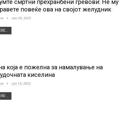
умте смртни прехранбени гревови: Не му
правете повеќе ова на својот желудник
јна
Јан 20, 2023
ЌЕ...
на која е пожелна за намалување на
удочната киселина
јна
Јул 14, 2022
ЌЕ...