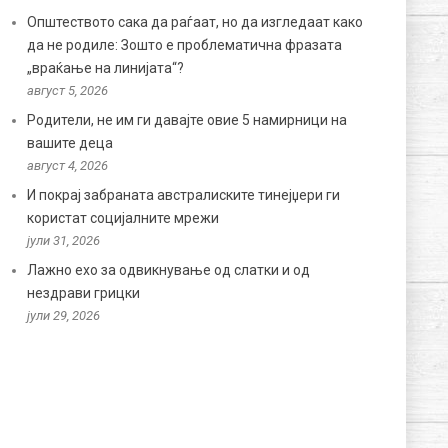
Општеството сака да раѓаат, но да изгледаат како
да не родиле: Зошто е проблематична фразата
„враќање на линијата“?
август 5, 2026
Родители, не им ги давајте овие 5 намирници на
вашите деца
август 4, 2026
И покрај забраната австралиските тинејџери ги
користат социјалните мрежи
јули 31, 2026
Лажно ехо за одвикнување од слатки и од
нездрави грицки
јули 29, 2026