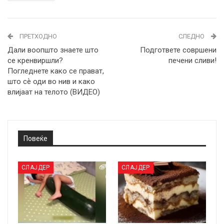
ПРЕТХОДНО
СЛЕДНО
Дали воопшто знаете што
Подгответе совршени
се кренвиршли?
печени сливи!
Погледнете како се прават,
што сѐ оди во нив и како
влијаат на телото (ВИДЕО)
Повеќе
СЛАЈДЕР
СЛАЈДЕР