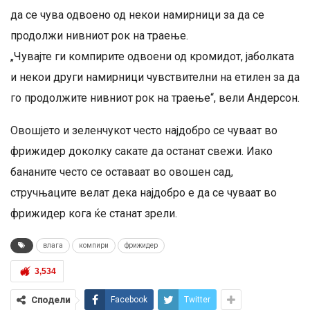
да се чува одвоено од некои намирници за да се
продолжи нивниот рок на траење.
„Чувајте ги компирите одвоени од кромидот, јаболката
и некои други намирници чувствителни на етилен за да
го продолжите нивниот рок на траење“, вели Андерсон.
Овошјето и зеленчукот често најдобро се чуваат во
фрижидер доколку сакате да останат свежи. Иако
бананите често се оставаат во овошен сад,
стручњаците велат дека најдобро е да се чуваат во
фрижидер кога ќе станат зрели.
влага
компири
фрижидер
3,534
Сподели
Facebook
Twitter