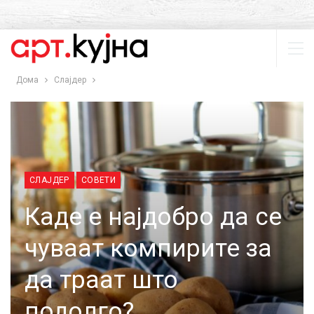
Дома
Слајдер
СЛАЈДЕР
СОВЕТИ
Каде е најдобро да се
чуваат компирите за
да траат што
подолго?