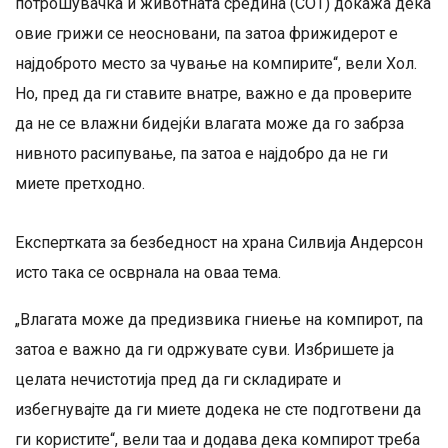
потрошувачка и животната средина (COT) докажа дека
овие грижи се неосновани, па затоа фрижидерот е
најдоброто место за чување на компирите“, вели Хол.
Но, пред да ги ставите внатре, важно е да проверите
да не се влажни бидејќи влагата може да го забрза
нивното расипување, па затоа е најдобро да не ги
миете претходно.
Експертката за безбедност на храна Силвија Андерсон
исто така се осврнала на оваа тема.
„Влагата може да предизвика гниење на компирот, па
затоа е важно да ги одржувате суви. Избришете ја
целата нечистотија пред да ги складирате и
избегнувајте да ги миете додека не сте подготвени да
ги користите“, вели таа и додава дека компирот треба