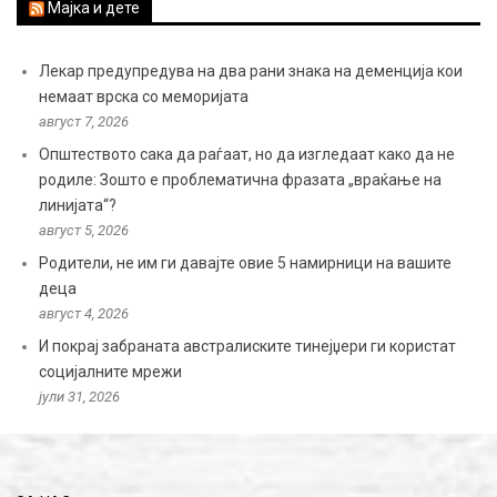
Мајка и дете
Лекар предупредува на два рани знака на деменција кои
немаат врска со меморијата
август 7, 2026
Општеството сака да раѓаат, но да изгледаат како да не
родиле: Зошто е проблематична фразата „враќање на
линијата“?
август 5, 2026
Родители, не им ги давајте овие 5 намирници на вашите
деца
август 4, 2026
И покрај забраната австралиските тинејџери ги користат
социјалните мрежи
јули 31, 2026