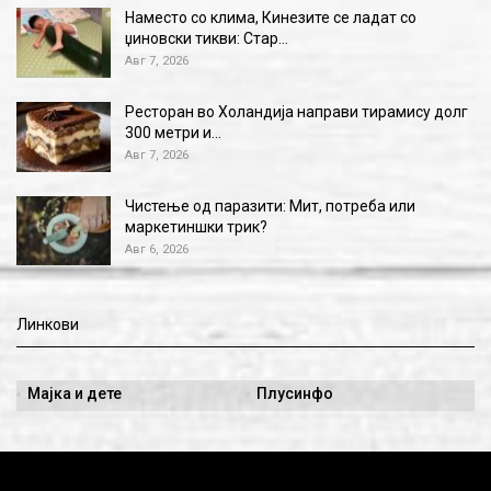
Наместо со клима, Кинезите се ладат со
џиновски тикви: Стар…
Авг 7, 2026
Ресторан во Холандија направи тирамису долг
300 метри и…
Авг 7, 2026
Чистење од паразити: Мит, потреба или
маркетиншки трик?
Авг 6, 2026
Линкови
Мајка и дете
Плусинфо