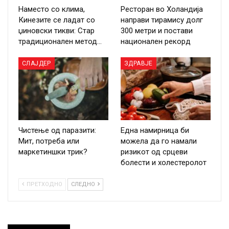
Наместо со клима,
Ресторан во Холандија
Кинезите се ладат со
направи тирамису долг
џиновски тикви: Стар
300 метри и постави
традиционален метод…
национален рекорд
СЛАЈДЕР
ЗДРАВЈЕ
Чистење од паразити:
Една намирница би
Мит, потреба или
можела да го намали
маркетиншки трик?
ризикот од срцеви
болести и холестеролот
ПРЕТХОДНО
СЛЕДНО