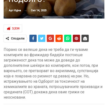
Сеп 14, 2023
Арт Кујна
Фото: Pexels/Pixabay
3,534
Сподели
Порано се велеше дека не треба да ги чуваме
компирите во фрижидер бидејќи постоеше
загриженост дека тоа може да доведе до
дополнителни шеќери во компирите, кои потоа, при
варењето, се претвораат во акриламид, супстанција
која е поврзана со ризикот од развој на рак. Но,
истражувањето на Одборот за токсичност на
хемикалиите во храната, потрошувачките производи и
средината (COT) докажа дека овие грижи се
неосновани.