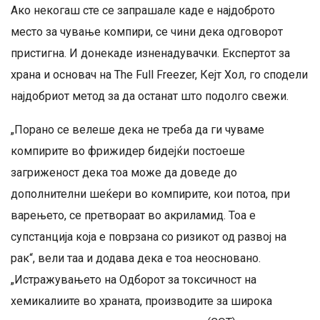
Ако некогаш сте се запрашале каде е најдоброто
место за чување компири, се чини дека одговорот
пристигна. И донекаде изненадувачки. Експертот за
храна и основач на The Full Freezer, Кејт Хол, го сподели
најдобриот метод за да останат што подолго свежи.
„Порано се велеше дека не треба да ги чуваме
компирите во фрижидер бидејќи постоеше
загриженост дека тоа може да доведе до
дополнителни шеќери во компирите, кои потоа, при
варењето, се претвораат во акриламид. Тоа е
супстанција која е поврзана со ризикот од развој на
рак“, вели таа и додава дека е тоа неосновано.
„Истражувањето на Одборот за токсичност на
хемикалиите во храната, производите за широка