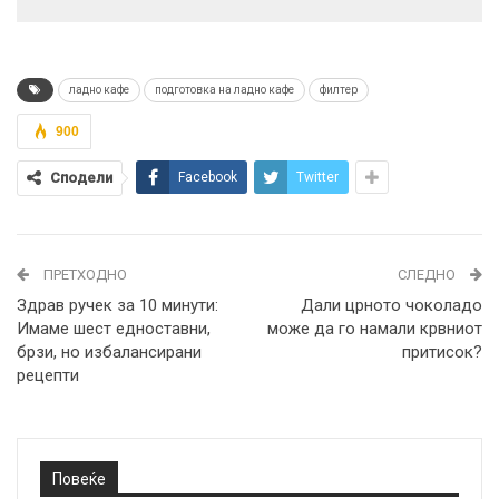
ладно кафе
подготовка на ладно кафе
филтер
900
Сподели
Facebook
Twitter
ПРЕТХОДНО
СЛЕДНО
Здрав ручек за 10 минути:
Дали црното чоколадо
Имаме шест едноставни,
може да го намали крвниот
брзи, но избалансирани
притисок?
рецепти
Повеќе