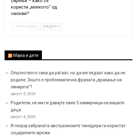
сирење – како се
користи „млекото“ од
смокви?
ПРЕТХОДНО
СЛЕДНО
Мајка и дете
Општеството сака да раѓаат, но да изгледаат како да не
родиле: Зошто е проблематична фразата „враќање на
линијата“?
август 5, 2026
Родители, не им ги давајте овие 5 намирници на вашите
деца
август 4, 2026
И покрај забраната австралиските тинејџери ги користат
социјалните мрежи