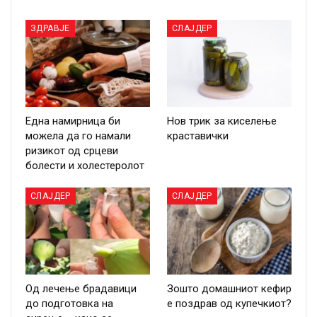
ЗДРАВЈЕ
СЛАЈДЕР
Една намирница би
Нов трик за киселење
можела да го намали
краставички
ризикот од срцеви
болести и холестеролот
СЛАЈДЕР
СЛАЈДЕР
Од лечење брадавици
Зошто домашниот кефир
до подготовка на
е поздрав од купечкиот?