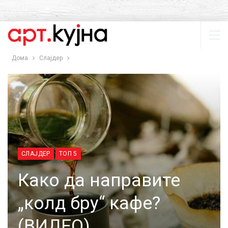
Дома
Слајдер
СЛАЈДЕР
ТОП 5
Како да направите
„колд бру“ кафе?
(ВИДЕО)