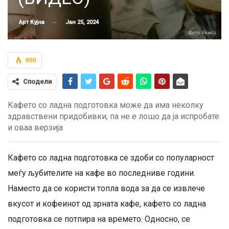
Јан 25, 2024
Арт Кујна
Фото: Pexels
900
Сподели
Кафето со ладна подготовка може да има неколку
здравствени придобивки, па не е лошо да ја испробате
и оваа верзија
Кафето со ладна подготовка се здоби со популарност
меѓу љубителите на кафе во последниве години.
Наместо да се користи топла вода за да се извлече
вкусот и кофеинот од зрната кафе, кафето со ладна
подготовка се потпира на времето. Односно, се