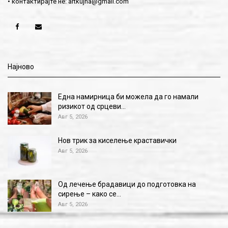
• контактирајте не:
artkujna@gmail.com
Најново
Една намирница би можела да го намали
ризикот од срцеви…
Авг 5, 2026
Нов трик за киселење краставички
Авг 5, 2026
Од лечење брадавици до подготовка на
сирење – како се…
Авг 5, 2026