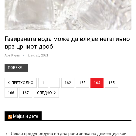
Газираната вода може да влијае негативно
врз црниот дроб
Арт Кујна
Дек 20, 2021
ПОВЕЌЕ...
ПРЕТХОДНО
1
…
162
163
164
165
166
167
СЛЕДНО
Мајка и дете
Лекар предупредува на два рани знака на деменција кои