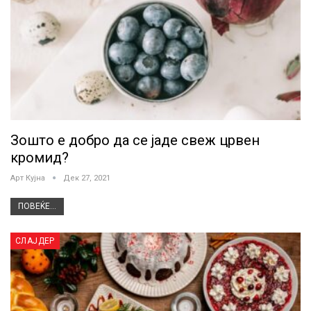
Зошто е добро да се јаде свеж црвен
кромид?
Арт Кујна
Дек 27, 2021
ПОВЕЌЕ...
СЛАЈДЕР