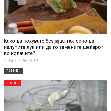
Како да похувате без јајца, полесно да
излупите лук или да го замените шеќерот
во колачите?
Арт Кујна
Дек 22, 2021
ПОВЕЌЕ...
СЛАЈДЕР