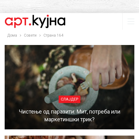
Дома
Совети
Страна 164
СЛАЈДЕР
Чистење од паразити: Мит, потреба или
маркетиншки трик?