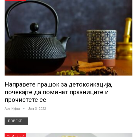
Направете прашок за детоксикација,
почекајте да поминат празниците и
прочистете се
Арт Кујна
Јан 3, 2022
ПОВЕЌЕ...
СЛАЈДЕР