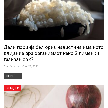
Дали порција бел ориз навистина има исто
влијание врз организмот како 2 лименки
газиран сок?
Арт Кујна
Дек 28, 2021
ПОВЕЌЕ...
СЛАЈДЕР