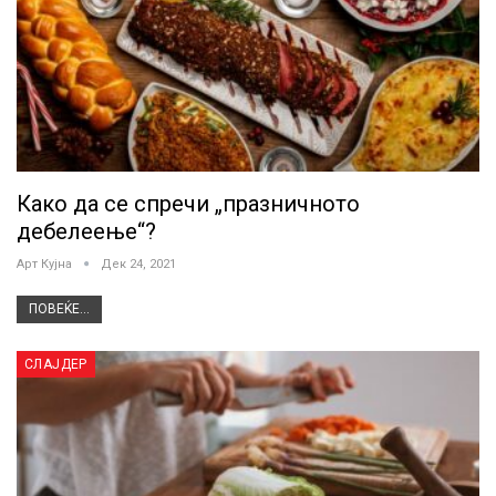
Како да се спречи „празничното
дебелеење“?
Арт Кујна
Дек 24, 2021
ПОВЕЌЕ...
СЛАЈДЕР